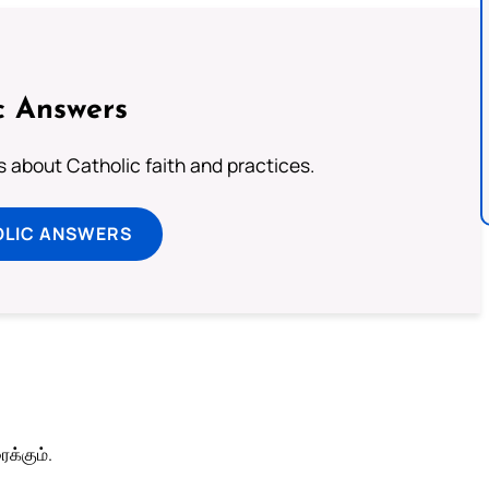
c Answers
about Catholic faith and practices.
OLIC ANSWERS
க்கும்.