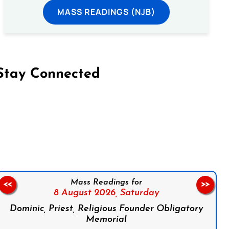
MASS READINGS (NJB)
Stay Connected
on Facebook
Follow us on Instagram
Follow us on X
Subscribe to our YouTube Channel
Follow us on WhatsApp
Mass Readings for
<<
>>
8 August 2026,
Saturday
Dominic, Priest, Religious Founder Obligatory
Memorial