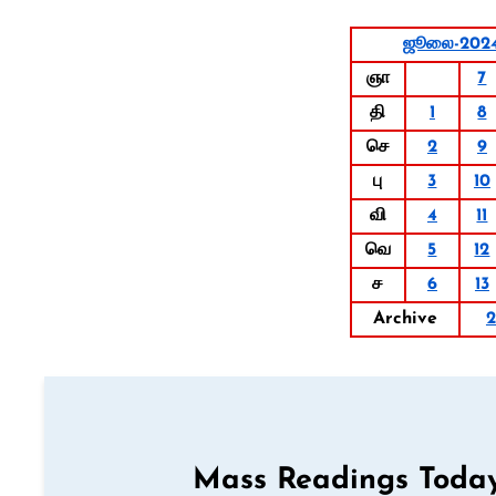
ஜூலை-202
ஞா
7
தி
1
8
செ
2
9
பு
3
10
வி
4
11
வெ
5
12
ச
6
13
Archive
Mass Readings Today