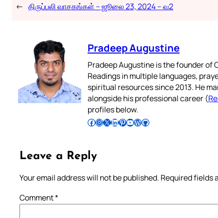
←
திருப்பலி வாசகங்கள் – ஜூலை 23, 2024 – வ2
Pradeep Augustine
Pradeep Augustine is the founder of C
Readings in multiple languages, praye
spiritual resources since 2013. He ma
alongside his professional career (
Re
profiles below.
Follow Pradeep on Facebook
Follow Pradeep on Instagram
Follow Pradeep on X
Follow Pradeep on LinkedIn
Follow Pradeep on Pinterest
Subscribe to Pradeep’s Youtube Channel
Follow Pradeep on WordPress
Follow Pradeep on GitHub
Leave a Reply
Your email address will not be published.
Required fields
Comment
*