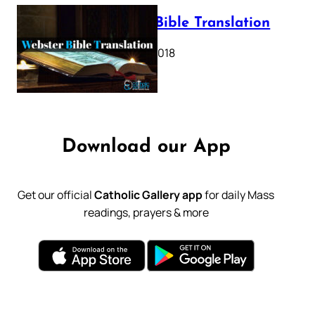
Webster Bible Translation
October 11, 2018
Download our App
Get our official
Catholic Gallery app
for daily Mass
readings, prayers & more