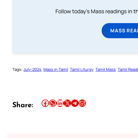
Follow today's Mass readings in t
MASS REA
Tags:
July-2024
Mass in Tamil
Tamil Liturgy
Tamil Mass
Tamil Read
Share this article on Facebook
Share this article on WhatsApp
Share this article on LinkedIn
Share this article on X
Share this article on Telegram
Email this Article
Share: