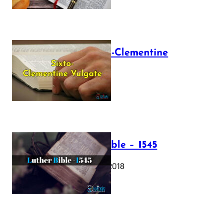
The Sixto-Clementine
Vulgate
July 12, 2025
Luther Bible – 1545
October 17, 2018