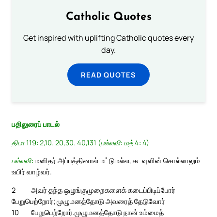
Catholic Quotes
Get inspired with uplifting Catholic quotes every
day.
READ QUOTES
பதிலுரைப் பாடல்
திபா 119: 2,10. 20,30. 40,131 (பல்லவி: மத் 4: 4)
பல்லவி:
மனிதர் அப்பத்தினால் மட்டுமல்ல, கடவுளின் சொல்லாலும்
உயிர் வாழ்வர்.
2
அவர் தந்த ஒழுங்குமுறைகளைக் கடைப்பிடிப்போர்
பேறுபெற்றோர்; முழுமனத்தோடு அவரைத் தேடுவோர்
10
பேறுபெற்றோர்.
முழுமனத்தோடு நான் உம்மைத்