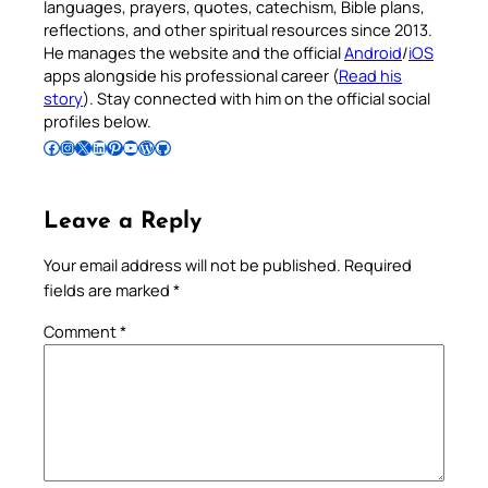
languages, prayers, quotes, catechism, Bible plans,
reflections, and other spiritual resources since 2013.
He manages the website and the official
Android
/
iOS
apps alongside his professional career (
Read his
story
). Stay connected with him on the official social
profiles below.
Follow Pradeep on Facebook
Follow Pradeep on Instagram
Follow Pradeep on X
Follow Pradeep on LinkedIn
Follow Pradeep on Pinterest
Subscribe to Pradeep’s Youtube Channel
Follow Pradeep on WordPress
Follow Pradeep on GitHub
Leave a Reply
Your email address will not be published.
Required
fields are marked
*
Comment
*