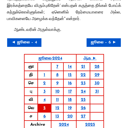
இரக்கத்தையே விரும்புகிறேன்’ என்பதன் கருத்தை நீங்கள் போய்க்
கற்றுக்கொள்ளுங்கள்; ஏனெனில் நேர்மையாளரை அல்ல,
பாவிகளையே அழைக்க வந்தேன்” என்றார்.
ஆண்டவரின் அருள்வாக்கு.
◄ ஜூலை – 4
ஜூலை – 6 ►
ஜூலை-2024
ஆக ►
ஞா
7
14
21
28
தி
1
8
15
22
29
செ
2
9
16
23
30
பு
3
10
17
24
31
வி
4
11
18
25
வெ
5
12
19
26
ச
6
13
20
27
Archive
2024
2025