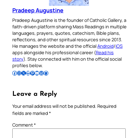
Pradeep Augustine
Pradeep Augustine is the founder of Catholic Gallery, a
faith-driven platform sharing Mass Readings in multiple
languages, prayers, quotes, catechism, Bible plans,
reflections, and other spiritual resources since 2013.
He manages the website and the official
Android
/
iOS
apps alongside his professional career (
Read his
story
). Stay connected with him on the official social
profiles below.
Follow Pradeep on Facebook
Follow Pradeep on Instagram
Follow Pradeep on X
Follow Pradeep on LinkedIn
Follow Pradeep on Pinterest
Subscribe to Pradeep’s Youtube Channel
Follow Pradeep on WordPress
Follow Pradeep on GitHub
Leave a Reply
Your email address will not be published.
Required
fields are marked
*
Comment
*