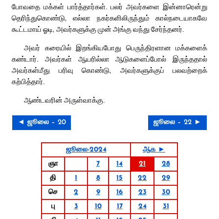
போவதை மக்கள் பார்த்தார்கள். பலர் அவர்களை இன்னாரென்று
தெரிந்துகொண்டு, எல்லா நகர்களிலிருந்தும் கால்நடையாகவே
கூட்டமாய் ஓடி, அவர்களுக்கு முன் அங்கு வந்து சேர்ந்தனர்.
அவர் கரையில் இறங்கியபோது பெருந்திரளான மக்களைக்
கண்டார். அவர்கள் ஆயரில்லா ஆடுகளைப்போல் இருந்ததால்
அவர்கள்மீது பரிவு கொண்டு, அவர்களுக்குப் பலவற்றைக்
கற்பித்தார்.
ஆண்டவரின் அருள்வாக்கு.
◄ ஜூலை – 20
ஜூலை – 22 ►
ஜூலை-2024
ஆக ►
ஞா
7
14
21
28
தி
1
8
15
22
29
செ
2
9
16
23
30
பு
3
10
17
24
31