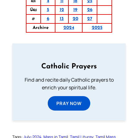
வி
4
11
18
25
வெ
5
12
19
26
ச
6
13
20
27
Archive
2024
2025
Catholic Prayers
Find and recite daily Catholic prayers to
enrich your spiritual life.
PRAY NOW
Tags:
July-2024
Mass in Tamil
Tamil Liturgy
Tamil Mass