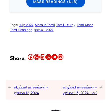
MASS READINGS (NJB)
Tags:
July-2024
Mass in Tamil
Tamil Liturgy
Tamil Mass
Tamil Readings
ஜூலை – 2024
Share this article on Facebook
Share this article on WhatsApp
Share this article on LinkedIn
Share this article on X
Share this article on Telegram
Email this Article
Share:
←
திருப்பலி வாசகங்கள் –
திருப்பலி வாசகங்கள் –
→
ஜூலை 12, 2024
ஜூலை 13, 2024 – வ2