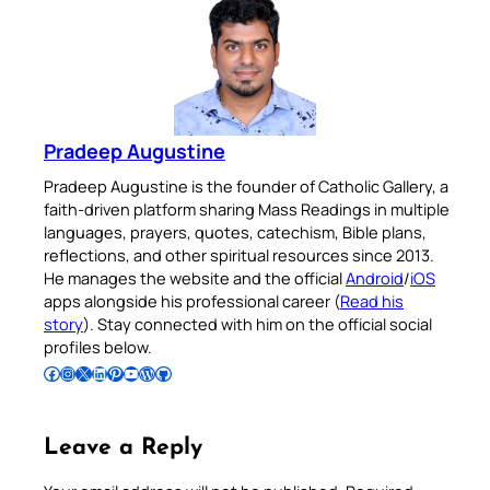
Pradeep Augustine
Pradeep Augustine is the founder of Catholic Gallery, a
faith-driven platform sharing Mass Readings in multiple
languages, prayers, quotes, catechism, Bible plans,
reflections, and other spiritual resources since 2013.
He manages the website and the official
Android
/
iOS
apps alongside his professional career (
Read his
story
). Stay connected with him on the official social
profiles below.
Follow Pradeep on Facebook
Follow Pradeep on Instagram
Follow Pradeep on X
Follow Pradeep on LinkedIn
Follow Pradeep on Pinterest
Subscribe to Pradeep’s Youtube Channel
Follow Pradeep on WordPress
Follow Pradeep on GitHub
Leave a Reply