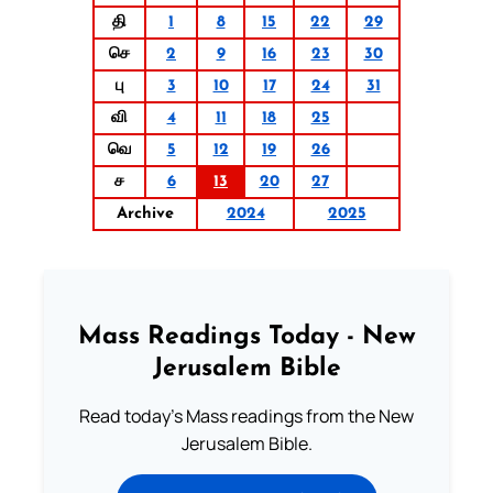
தி
1
8
15
22
29
செ
2
9
16
23
30
பு
3
10
17
24
31
வி
4
11
18
25
வெ
5
12
19
26
ச
6
13
20
27
Archive
2024
2025
Mass Readings Today - New
Jerusalem Bible
Read today's Mass readings from the New
Jerusalem Bible.