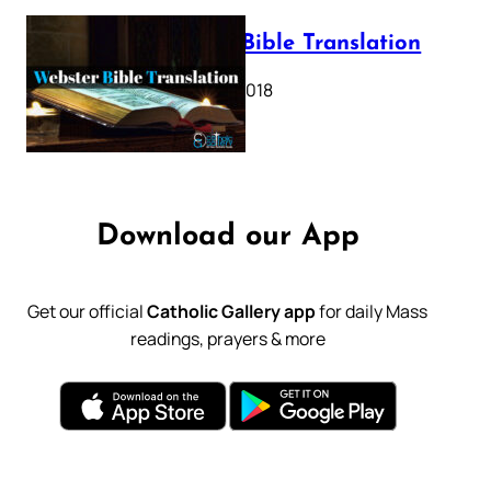
Webster Bible Translation
October 11, 2018
Download our App
Get our official
Catholic Gallery app
for daily Mass
readings, prayers & more