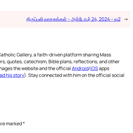
திருப்பலி வாசகங்கள் – அக்டோபர் 24, 2024 – வ2
→
atholic Gallery, a faith-driven platform sharing Mass
rs, quotes, catechism, Bible plans, reflections, and other
nages the website and the official
Android
/
iOS
apps
ad his story
). Stay connected with him on the official social
 are marked
*