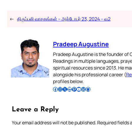
←
திருப்பலி வாசகங்கள் – அக்டோபர் 23, 2024 – வ2
Pradeep Augustine
Pradeep Augustine is the founder of C
Readings in multiple languages, praye
spiritual resources since 2013. He ma
alongside his professional career (
Re
profiles below.
Follow Pradeep on Facebook
Follow Pradeep on Instagram
Follow Pradeep on X
Follow Pradeep on LinkedIn
Follow Pradeep on Pinterest
Subscribe to Pradeep’s Youtube Channel
Follow Pradeep on WordPress
Follow Pradeep on GitHub
Leave a Reply
Your email address will not be published.
Required fields