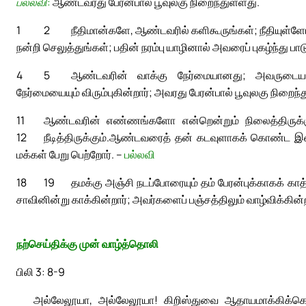
பல்லவி:
ஆண்டவரது பேரன்பால் பூவுலகு நிறைந்துள்ளது.
1
2
நீதிமான்களே, ஆண்டவரில் களிகூருங்கள்; நீதியுள்
நன்றி செலுத்துங்கள்; பதின் நரம்பு யாழினால் அவரைப் புகழ்ந்து பாட
4
5
ஆண்டவரின் வாக்கு நேர்மையானது; அவருடைய ச
நேர்மையையும் விரும்புகின்றார்; அவரது பேரன்பால் பூவுலகு நிறைந்
11
ஆண்டவரின் எண்ணங்களோ என்றென்றும் நிலைத்திருக்க
12
நீடித்திருக்கும்.
ஆண்டவரைத் தன் கடவுளாகக் கொண்ட இனம் 
மக்கள் பேறு பெற்றோர். –
பல்லவி
18
19
தமக்கு அஞ்சி நடப்போரையும் தம் பேரன்புக்காகக் க
சாவினின்று காக்கின்றார்; அவர்களைப் பஞ்சத்திலும் வாழ்விக்கின்ற
நற்செய்திக்கு முன் வாழ்த்தொலி
பிலி 3: 8-9
அல்லேலூயா, அல்லேலூயா! கிறிஸ்துவை ஆதாயமாக்கிக்கொள