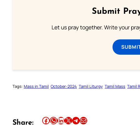
Submit Pray
Let us pray together. Write your pr
SUBMI
Tags:
Mass in Tamil
October-2024
Tamil Liturgy
Tamil Mass
Tamil 
Share this article on Facebook
Share this article on WhatsApp
Share this article on LinkedIn
Share this article on X
Share this article on Telegram
Email this Article
Share: