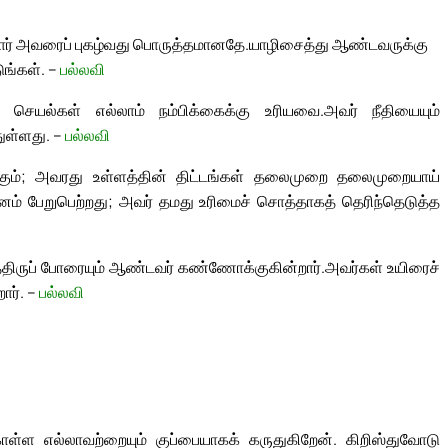
ளோர் அவரைப் புகழ்வது பொருத்தமானதே.
யாழிசைத்து ஆண்டவருக்கு
ுங்கள். –
பல்லவி
ெயல்கள் எல்லாம் நம்பிக்கைக்கு உரியவை.
அவர் நீதியையும்
துள்ளது. –
பல்லவி
ும்; அவரது உள்ளத்தின் திட்டங்கள் தலைமுறை தலைமுறையாய்
பேறுபெற்றது; அவர் தமது உரிமைச் சொத்தாகத் தெரிந்தெடுத்த
ாத்திருப் போரையும் ஆண்டவர் கண்ணோக்குகின்றார்.
அவர்கள் உயிரைச்
ார். –
பல்லவி
்ள எல்லாவற்றையும் குப்பையாகக் கருதுகிறேன். கிறிஸ்துவோடு