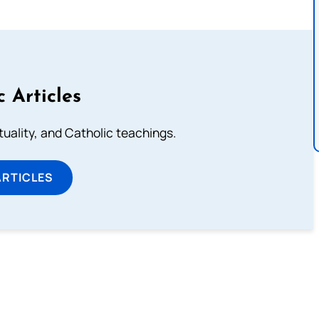
c Articles
rituality, and Catholic teachings.
ARTICLES