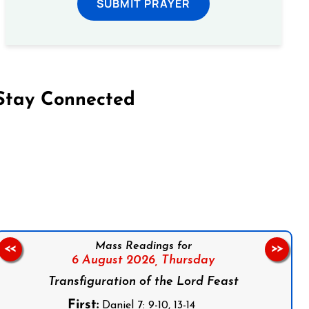
SUBMIT PRAYER
Stay Connected
on Facebook
Follow us on Instagram
Follow us on X
Subscribe to our YouTube Channel
Follow us on WhatsApp
Mass Readings for
<<
>>
6 August 2026,
Thursday
Transfiguration of the Lord Feast
First:
Daniel 7: 9-10, 13-14