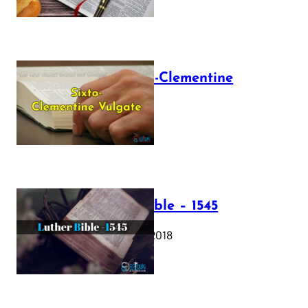
The Sixto-Clementine
Vulgate
July 12, 2025
Luther Bible – 1545
October 17, 2018