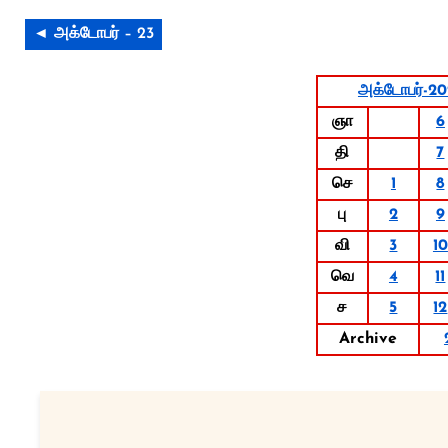
◄ அக்டோபர் – 23
அக்டோபர்-2
ஞா
6
தி
7
செ
1
8
பு
2
9
வி
3
10
வெ
4
11
ச
5
12
Archive