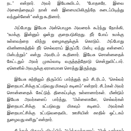
நட” என்றார். அவர் இயேசுவிடம், “போதகரே, இவை
அனைத்தையும் நான் என் இளமையிலிருந்தே கடைப்பிடித்து
வந்துள்ளேன்” என்று கூறினார்.
அப்போது இயேசு அன்பொழுக அவரைக் கூர்ந்து நோக்கி,
“உமக்கு இன்னும் ஒன்று குறைபடுகிறது. நீர் போய் உமக்கு
உள்ளவற்றை விற்று ஏழைகளுக்குக் கொடும். அப்போது
விண்ணகத்தில் நீர் செல்வராய் இருப்பீர். பின்பு வந்து என்னைப்
பின்பற்றும்” என்று அவரிடம் கூறினார். இயேசு சொன்னதைக்
கேட்டதும் அவர் முகம்வாடி வருத்தத்தோடு சென்றுவிட்டார்.
ஏனெனில் அவருக்கு ஏராளமான சொத்து இருந்தது.
இயேசு சுற்றிலும் திரும்பிப் பார்த்துத் தம் சீடரிடம், “செல்வர்
இறையாட்சிக்கு உட்படுவது மிகவும் கடினம்” என்றார். சீடர்கள் அவர்
சொன்னதைக் கேட்டுத் திகைப்புக்கு உள்ளானார்கள். மீண்டும்
இயேசு அவர்களைப் பார்த்து, “பிள்ளைகளே, செல்வர்கள்
இறையாட்சிக்கு உட்படுவது மிகவும் கடினம். அவர்கள்
இறையாட்சிக்கு உட்படுவதைவிட ஊசியின் காதில் ஒட்டகம்
நுழைவது எளிது” என்றார்.
சீடர்கள் மிகவும் வியப்பில் ஆழ்ந்தவர்களாய், “பின் யார்தாம்