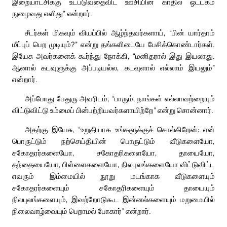
இறையாட்சிக்கு உட்படுவதைவிட ஊசியின் காதில் ஒட்டகம்
நுழைவது எளிது” என்றார்.
சீடர்கள் மிகவும் வியப்பில் ஆழ்ந்தவர்களாய், “பின் யார்தாம்
மீட்புப் பெற முடியும்?” என்று தங்களிடையே பேசிக்கொண்டார்கள்.
இயேசு அவர்களைக் கூர்ந்து நோக்கி, “மனிதரால் இது இயலாது.
ஆனால் கடவுளுக்கு அப்படியல்ல, கடவுளால் எல்லாம் இயலும்”
என்றார்.
அப்போது பேதுரு அவரிடம், “பாரும், நாங்கள் எல்லாவற்றையும்
விட்டுவிட்டு உம்மைப் பின்பற்றியவர்களாயிற்றே” என்று சொன்னார்.
அதற்கு இயேசு, “உறுதியாக உங்களுக்குச் சொல்கிறேன்: என்
பொருட்டும் நற்செய்தியின் பொருட்டும் வீடுகளையோ,
சகோதரர்களையோ, சகோதரிகளையோ, தாயையோ,
தந்தையையோ, பிள்ளைகளையோ, நிலபுலங்களையோ விட்டுவிட்ட
எவரும் இம்மையில் நூறு மடங்காக வீடுகளையும்
சகோதரர்களையும் சகோதரிகளையும் தாயையும்
நிலபுலங்களையும், இவற்றோடுகூட இன்னல்களையும் மறுமையில்
நிலைவாழ்வையும் பெறாமல் போகார்” என்றார்.