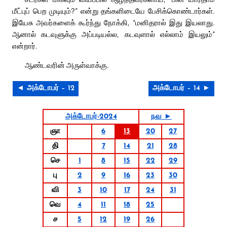
மீட்புப் பெற முடியும்?” என்று தங்களிடையே பேசிக்கொண்டார்கள்.
இயேசு அவர்களைக் கூர்ந்து நோக்கி, “மனிதரால் இது இயலாது.
ஆனால் கடவுளுக்கு அப்படியல்ல, கடவுளால் எல்லாம் இயலும்”
என்றார்.
ஆண்டவரின் அருள்வாக்கு.
◄ அக்டோபர் – 12
அக்டோபர் – 14 ►
அக்டோபர்-2024
நவ ►
ஞா
6
13
20
27
தி
7
14
21
28
செ
1
8
15
22
29
பு
2
9
16
23
30
வி
3
10
17
24
31
வெ
4
11
18
25
ச
5
12
19
26