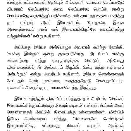
உமக்குக் கட்டளைகள் தெரியும் அல்லவா? ‘கொலை செய்யாதே;
விபசாரம் செய்யாதே; களவு செய்யாதே; பொய்ச் சான்று
சொல்லாதே; வஞ்சித்துப் பறிக்காதே; உன் தாய் தந்தையை மதித்து
நட” என்றார். அவர் இயேசுவிடம், “போதகரே, இவை
அனைத்தையும் நான் என் இளமையிலிருந்தே கடைப்பிடித்து
வந்துள்ளேன்” என்று கூறினார்.
அப்போது இயேசு அன்பொழுக அவரைக் கூர்ந்து நோக்கி,
“உமக்கு இன்னும் ஒன்று குறைபடுகிறது. நீர் போய் உமக்கு
உள்ளவற்றை விற்று ஏழைகளுக்குக் கொடும். அப்போது
விண்ணகத்தில் நீர் செல்வராய் இருப்பீர். பின்பு வந்து என்னைப்
பின்பற்றும்” என்று அவரிடம் கூறினார். இயேசு சொன்னதைக்
கேட்டதும் அவர் முகம்வாடி வருத்தத்தோடு சென்றுவிட்டார்.
ஏனெனில் அவருக்கு ஏராளமான சொத்து இருந்தது.
இயேசு சுற்றிலும் திரும்பிப் பார்த்துத் தம் சீடரிடம், “செல்வர்
இறையாட்சிக்கு உட்படுவது மிகவும் கடினம்” என்றார். சீடர்கள் அவர்
சொன்னதைக் கேட்டுத் திகைப்புக்கு உள்ளானார்கள். மீண்டும்
இயேசு அவர்களைப் பார்த்து, “பிள்ளைகளே, செல்வர்கள்
இறையாட்சிக்கு உட்படுவது மிகவும் கடினம். அவர்கள்