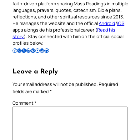
faith-driven platform sharing Mass Readings in multiple
languages, prayers, quotes, catechism, Bible plans,
reflections, and other spiritual resources since 2013.
He manages the website and the official
Android
/
iOS
apps alongside his professional career (
Read his
story
). Stay connected with him on the official social
profiles below.
Follow Pradeep on Facebook
Follow Pradeep on Instagram
Follow Pradeep on X
Follow Pradeep on LinkedIn
Follow Pradeep on Pinterest
Subscribe to Pradeep’s Youtube Channel
Follow Pradeep on WordPress
Follow Pradeep on GitHub
Leave a Reply
Your email address will not be published.
Required
fields are marked
*
Comment
*