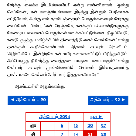
சேர்த்து வைக்க இடமில்லையே!’ என்று எண்ணினான். ‘ஒன்று
செய்வேன்; என் களஞ்சியங்களை இடித்து இன்னும் பெரிதாகக்
கட்டுவேன்; அங்கு என் தானியத்தையும் பொருள்களையும் சேர்த்து
வைப்பேன்’. பின்பு, “என் நெஞ்சமே, உனக்குப் பல்லாண்டுகளுக்கு
வேண்டிய பலவகைப் பொருள்கள் வைக்கப்பட்டுள்ளன; நீ ஓய்வெடு;
உண்டு குடித்து, மகிழ்ச்சியில் திளைத்திடு எனச் சொல்வேன்” என்று
தனக்குள் கூறிக்கொண்டான். ஆனால் கடவுள் அவனிடம்,
‘அறிவிலியே, இன்றிரவே உன் உயிர் உன்னைவிட்டுப் பிரிந்துவிடும்.
அப்பொழுது நீ சேர்த்து வைத்தவை யாருடையவையாகும்?’ என்று
கேட்டார். கடவுள் முன்னிலையில் செல்வம் இல்லாதவராய்த்
தமக்காகவே செல்வம் சேர்ப்பவர் இத்தகையோரே.”
ஆண்டவரின் அருள்வாக்கு.
◄ அக்டோபர் – 20
அக்டோபர் – 22 ►
அக்டோபர்-2024
நவ ►
ஞா
6
13
20
27
தி
7
14
21
28