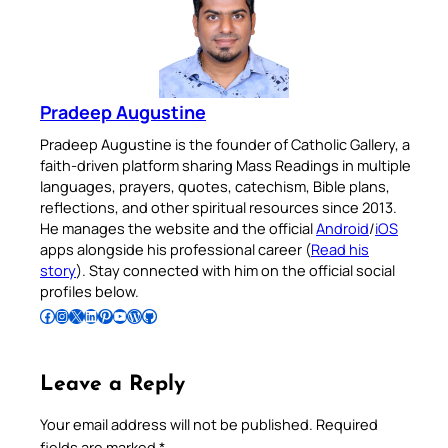
Pradeep Augustine
Pradeep Augustine is the founder of Catholic Gallery, a
faith-driven platform sharing Mass Readings in multiple
languages, prayers, quotes, catechism, Bible plans,
reflections, and other spiritual resources since 2013.
He manages the website and the official
Android
/
iOS
apps alongside his professional career (
Read his
story
). Stay connected with him on the official social
profiles below.
Follow Pradeep on Facebook
Follow Pradeep on Instagram
Follow Pradeep on X
Follow Pradeep on LinkedIn
Follow Pradeep on Pinterest
Subscribe to Pradeep’s Youtube Channel
Follow Pradeep on WordPress
Follow Pradeep on GitHub
Leave a Reply
Your email address will not be published.
Required
fields are marked
*