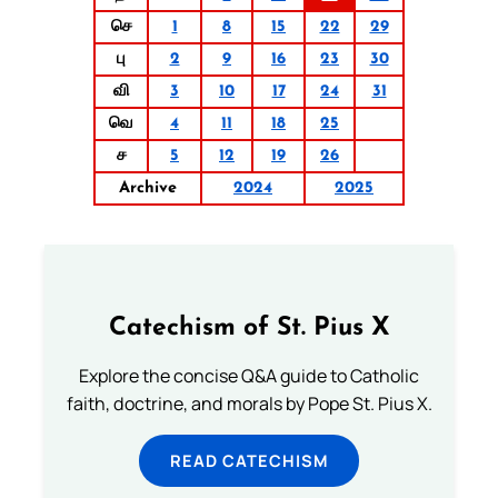
செ
1
8
15
22
29
பு
2
9
16
23
30
வி
3
10
17
24
31
வெ
4
11
18
25
ச
5
12
19
26
Archive
2024
2025
Catechism of St. Pius X
Explore the concise Q&A guide to Catholic
faith, doctrine, and morals by Pope St. Pius X.
READ CATECHISM