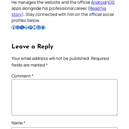
He manages the website and the official
Android
/
iOS
apps alongside his professional career (
Read his
story
). Stay connected with him on the official social
profiles below.
Follow Pradeep on Facebook
Follow Pradeep on Instagram
Follow Pradeep on X
Follow Pradeep on LinkedIn
Follow Pradeep on Pinterest
Subscribe to Pradeep’s Youtube Channel
Follow Pradeep on WordPress
Follow Pradeep on GitHub
Leave a Reply
Your email address will not be published.
Required
fields are marked
*
Comment
*
Name
*