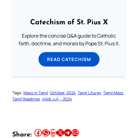
Catechism of St. Pius X
Explore the concise Q&A guide to Catholic
faith, doctrine, and morals by Pope St. Pius X.
READ CATECHISM
Tags:
Mass in Tamil
October-2024
Tamil Liturgy
Tamil Mass
Tamil Readings
அக்டோபர் – 2024
Share this article on Facebook
Share this article on WhatsApp
Share this article on LinkedIn
Share this article on X
Share this article on Telegram
Email this Article
Share: