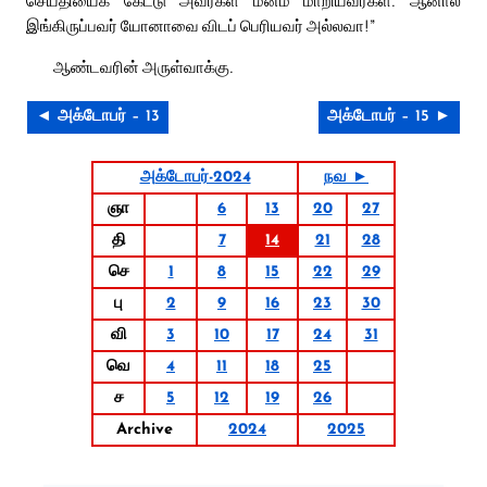
செய்தியைக் கேட்டு அவர்கள் மனம் மாறியவர்கள். ஆனால்
இங்கிருப்பவர் யோனாவை விடப் பெரியவர் அல்லவா!”
ஆண்டவரின் அருள்வாக்கு.
◄ அக்டோபர் – 13
அக்டோபர் – 15 ►
அக்டோபர்-2024
நவ ►
ஞா
6
13
20
27
தி
7
14
21
28
செ
1
8
15
22
29
பு
2
9
16
23
30
வி
3
10
17
24
31
வெ
4
11
18
25
ச
5
12
19
26
Archive
2024
2025