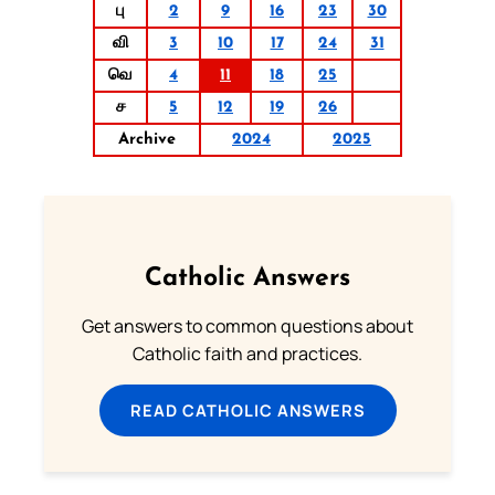
பு
2
9
16
23
30
வி
3
10
17
24
31
வெ
4
11
18
25
ச
5
12
19
26
Archive
2024
2025
Catholic Answers
Get answers to common questions about
Catholic faith and practices.
READ CATHOLIC ANSWERS