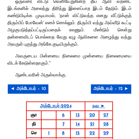
ஒருவரை விட்டு வெளியேறுகின்ற தீய ஆவி வறண்ட
இடங்களில் அலைந்து திரிந்து இளைப்பாற இடம் தேடும். இடம்
கண்டுபிடிக்க முடியாமல், ‘நான் விட்டுவந்த எனது வீட்டுக்குத்
திரும்பிப் போவேன்’ எனச் சொல்லும். திரும்பி வந்து அவ்வீடு கூட்டி
அழகுபடுத்தப்பட்டிருப்பதைக் காணும். மீண்டும் சென்று
தன்னைவிடப் பொல்லாத வேறு ஏழு ஆவிகளை அழைத்து வந்து
அவருள் புகுந்து அங்கே குடியிருக்கும்.
அவருடைய பின்னைய நிலைமை முன்னைய நிலைமையை
விடக் கேடுள்ளதாகும்.”
ஆண்டவரின் அருள்வாக்கு.
◄ அக்டோபர் – 10
அக்டோபர் – 12 ►
அக்டோபர்-2024
நவ ►
ஞா
6
13
20
27
தி
7
14
21
28
செ
1
8
15
22
29