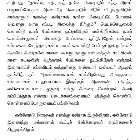
கூறியது: “தனக்கு எதிராகத் தானே பிளவுபடும் எந்த அரசும்
பாழாய்ப்போகும். அவ்வாறே பிளவுபடும் வீடும் விழுந்துவிடும்.
சாத்தானும் தனக்கு எதிராகத் தானே பிளவுபட்டுப் போனால்
அவனது அரசு எப்படி நிலைத்து நிற்கும்? பெயல்செபூலைக்
கொண்டு நான் பேய்களை ஓட்டுகிறேன் என்கிறீர்களே. நான்
பெயல்செபூலைக் கொண்டு பேய்களை ஓட்டுகிறேன் என்றால்
உங்களைச் சேர்ந்தவர்கள் யாரைக் கொண்டு பேய் ஓட்டுகிறார்கள்?
ஆகவே அவர்களே உங்கள் கூற்று தவறு என்பதற்குச் சாட்சிகள்.
நான் கடவுளின் ஆற்றலால் பேய்களை ஓட்டுகிறேன் என்றால்
இறையாட்சி உங்களிடம் வந்துள்ளது அல்லவா! வலியவர் ஆயுதம்
தாங்கித் தம் அரண்மனையைக் காக்கிறபோது அவருடைய
உடைமைகள் பாதுகாப்பாக இருக்கும். அவரைவிட மிகுந்த
வலிமையுடையவர் ஒருவர் வந்து அவரை வென்றால் அவர்
நம்பியிருந்த எல்லாப் படைக்கலங்களையும் பறித்துக் கொண்டு,
கொள்ளைப் பொருளையும் பங்கிடுவார்.
என்னோடு இராதவர் எனக்கு எதிராக இருக்கிறார்; என்னோடு
இணைந்து மக்களைக் கூட்டிச் சேர்க்காதவர் அவர்களைச்
சிதறடிக்கிறார்.