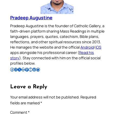
Pradeep Augustine
Pradeep Augustine is the founder of Catholic Gallery, a
faith-driven platform sharing Mass Readings in multiple
languages, prayers, quotes, catechism, Bible plans,
reflections, and other spiritual resources since 2013.
He manages the website and the official
Android
/
iOS
apps alongside his professional career (
Read his
story
). Stay connected with him on the official social
profiles below.
Follow Pradeep on Facebook
Follow Pradeep on Instagram
Follow Pradeep on X
Follow Pradeep on LinkedIn
Follow Pradeep on Pinterest
Subscribe to Pradeep’s Youtube Channel
Follow Pradeep on WordPress
Follow Pradeep on GitHub
Leave a Reply
Your email address will not be published.
Required
fields are marked
*
Comment
*