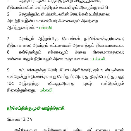
1
நெஞ்சார ஆண்டவருக்கு நன்றி செலுத்துவேன்;
நீதிமான்களின் மன்றத்திலும் சபையிலும் அவருக்கு நன்றி
2
செலுத்துவேன்.
ஆண்டவரின் செயல்கள் உயர்ந்தவை;
அவற்றில் இன்பம் காண்போர் அனைவரும் அவற்றை
ஆய்ந்துணர்வர். –
பல்லவி
7
அவர்தம் ஆற்றல்மிகு செயல்கள் நம்பிக்கைக்குரியவை;
நீதியானவை; அவர்தம் கட்டளைகள் அனைத்தும் நிலையானவை.
8
என்றென்றும் எக்காலமும் அவை நிலைமாறாதவை;
உண்மையாலும் நீதியாலும் அவை உருவானவை. –
பல்லவி
9
தம் மக்களுக்கு அவர் மீட்பை அளித்தார்; தம் உடன்படிக்கை
என்றென்றும் நிலைக்குமாறு செய்தார்; அவரது திருப்பெயர் தூயது;
10c
அஞ்சுதற்கு உரியது.
அவரது புகழ் என்றென்றும்
நிலைத்துள்ளது. –
பல்லவி
நற்செய்திக்கு முன் வாழ்த்தொலி
யோவா 13: 34
அல்லேலூயா, அல்லேலூயா! புதிய கட்டளையை நான்