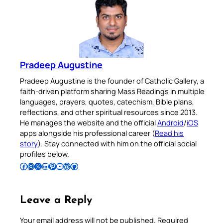
Pradeep Augustine
Pradeep Augustine is the founder of Catholic Gallery, a
faith-driven platform sharing Mass Readings in multiple
languages, prayers, quotes, catechism, Bible plans,
reflections, and other spiritual resources since 2013.
He manages the website and the official
Android
/
iOS
apps alongside his professional career (
Read his
story
). Stay connected with him on the official social
profiles below.
Follow Pradeep on Facebook
Follow Pradeep on Instagram
Follow Pradeep on X
Follow Pradeep on LinkedIn
Follow Pradeep on Pinterest
Subscribe to Pradeep’s Youtube Channel
Follow Pradeep on WordPress
Follow Pradeep on GitHub
Leave a Reply
Your email address will not be published.
Required