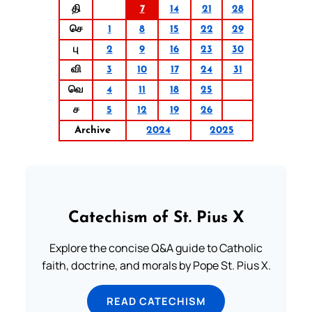
தி
7
14
21
28
செ
1
8
15
22
29
பு
2
9
16
23
30
வி
3
10
17
24
31
வெ
4
11
18
25
ச
5
12
19
26
Archive
2024
2025
Catechism of St. Pius X
Explore the concise Q&A guide to Catholic
faith, doctrine, and morals by Pope St. Pius X.
READ CATECHISM