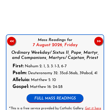
Follow us on Facebook
Follow us on Instagram
Follow us on X
Subscribe to our YouTube Channel
Follow us on WhatsApp
Mass Readings for
<<
>>
7 August 2026,
Friday
Ordinary Weekday/ Sixtus II, Pope, Martyr,
and Companions, Martyrs/ Cajetan, Priest
First:
Nahum 2: 1, 3; 3: 1-3, 6-7
Psalm:
Deuteronomy 32: 35cd-36ab, 39abcd, 41
Alleluia:
Matthew 5: 10
Gospel:
Matthew 16: 24-28
FULL MASS READINGS
*This is a free service provided by Catholic Gallery.
Get it here