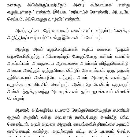
உனக்கு அடுத்திருப்பவர்மீதும் அன்பு கூர்வாயாக’ என்று
எழுதியுள்ளது” என்றார். இயேசு, “சரியாய்ச் சொன்னீர்; அப்படியே
செய்யும்; அப்பொழுது வாழ்வீர்” என்றார்.
அவர், தம்மை நேர்மையாளர் எனக் காட்ட விரும்பி, “எனக்கு
அடுத்திருப்பவர் யார்?” என்று இயேசுவிடம் கேட்டார்.
அதற்கு அவர் மறுமொழியாகக் கூறிய உவமை: “ஒருவர்
எருசலேமிலிருந்து எரிகோவுக்குப் போகும்போது கள்வர் கையில்
அகப்பட்டார். அவருடைய ஆடைகளை அவர்கள் உரிந்துகொண்டு,
அவரை அடித்துக் குற்றுயிராக விட்டுப் போனார்கள். குரு ஒருவர்
தற்செயலாய் அவ்வழியே வந்தார். அவர் அவரைக் கண்டதும்
மறுபக்கமாக விலகிச் சென்றார். அவ்வாறே லேவியர் ஒருவரும்
அவ்விடத்துக்கு வந்து அவரைக் கண்டதும் மறுபக்கமாய் விலகிச்
சென்றார்.
ஆனால் அவ்வழியே பயணம் செய்துகொண்டிருந்த சமாரியர்
ஒருவர் அருகில் வந்து அவரைக் கண்டபோது அவர்மீது பரிவு
கொண்டார். அவர் அவரை அணுகி, காயங்களில் திராட்சை மதுவும்
எண்ணெயும் வார்த்து, அவற்றைக் கட்டி, தாம் பயணம் செய்த