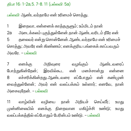
திபா 16: 1-2a,5. 7-8. 11 (பல்லவி: 5a)
பல்லவி:
ஆண்டவர்தாமே என் உரிமைச் சொத்து.
1
இறைவா, என்னைக் காத்தருளும்; உம்மிடம் நான்
2a
அடைக்கலம் புகுந்துள்ளேன்.
நான் ஆண்டவரிடம் நீரே என்
5
தலைவர் என்று சொன்னேன்.
ஆண்டவர்தாமே என் உரிமைச்
சொத்து; அவரே என் கிண்ணம்; எனக்குரிய பங்கைக் காப்பவரும்
அவரே. –
பல்லவி
7
எனக்கு அறிவுரை வழங்கும் ஆண்டவரைப்
போற்றுகின்றேன்; இரவில்கூட என் மனச்சான்று என்னை
8
எச்சரிக்கின்றது.
ஆண்டவரை எப்போதும் என் கண்முன்
வைத்துள்ளேன்; அவர் என் வலப்பக்கம் உள்ளார்; எனவே, நான்
அசைவுறேன். –
பல்லவி
11
வாழ்வின் வழியை நான் அறியச் செய்வீர்; உமது
முன்னிலையில் எனக்கு நிறைவான மகிழ்ச்சி உண்டு; உமது
வலப்பக்கத்தில் எப்போதும் பேரின்பம் உண்டு. –
பல்லவி