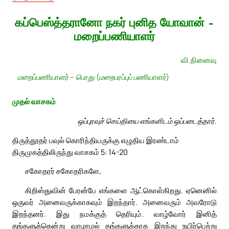
கப்பெஸ்த்தரானோ நகர் புனித யோவான் –
மறைப்பணியாளர்
வி.நினைவு
மறைப்பணியாளர் – பொது (மறைபரப்புப் பணியாளர்)
முதல் வாசகம்
ஒப்புரவுச் செய்தியை எங்களிடம் ஒப்படைத்தார்.
திருத்தூதர் பவுல் கொரிந்தியருக்கு எழுதிய இரண்டாம்
திருமுகத்திலிருந்து வாசகம் 5: 14-20
சகோதரர் சகோதரிகளே,
கிறிஸ்துவின் பேரன்பே எங்களை ஆட்கொள்கிறது. ஏனெனில்
ஒருவர் அனைவருக்காகவும் இறந்தார். அனைவரும் அவரோடு
இறந்தனர். இது நமக்குத் தெரியும். வாழ்வோர் இனித்
தங்களுக்கென்று வாழாமல் தங்களுக்காக இறந்து உயிர்பெற்று