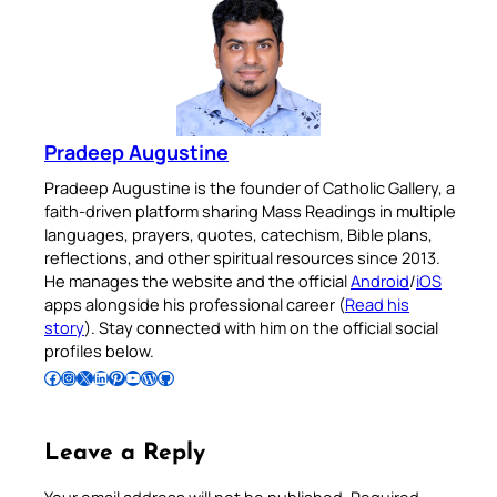
Pradeep Augustine
Pradeep Augustine is the founder of Catholic Gallery, a
faith-driven platform sharing Mass Readings in multiple
languages, prayers, quotes, catechism, Bible plans,
reflections, and other spiritual resources since 2013.
He manages the website and the official
Android
/
iOS
apps alongside his professional career (
Read his
story
). Stay connected with him on the official social
profiles below.
Follow Pradeep on Facebook
Follow Pradeep on Instagram
Follow Pradeep on X
Follow Pradeep on LinkedIn
Follow Pradeep on Pinterest
Subscribe to Pradeep’s Youtube Channel
Follow Pradeep on WordPress
Follow Pradeep on GitHub
Leave a Reply
Your email address will not be published.
Required