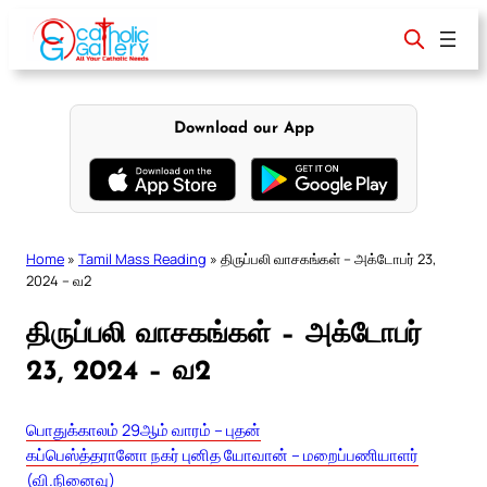
Skip
to
content
Download our App
Home
»
Tamil Mass Reading
»
திருப்பலி வாசகங்கள் – அக்டோபர் 23,
2024 – வ2
திருப்பலி வாசகங்கள் – அக்டோபர்
23, 2024 – வ2
பொதுக்காலம் 29ஆம் வாரம் – புதன்
கப்பெஸ்த்தரானோ நகர் புனித யோவான் – மறைப்பணியாளர்
(வி.நினைவு)