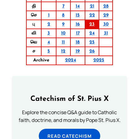
தி
7
14
21
28
செ
1
8
15
22
29
பு
2
9
16
23
30
வி
3
10
17
24
31
வெ
4
11
18
25
ச
5
12
19
26
Archive
2024
2025
Catechism of St. Pius X
Explore the concise Q&A guide to Catholic
faith, doctrine, and morals by Pope St. Pius X.
READ CATECHISM