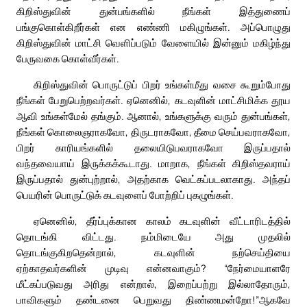
கிறிஸ்துவின் துன்பங்களில் நீங்கள் இத்துணைப்
பங்குகொள்கிறீர்கள் என எண்ணி மகிழுங்கள். அப்பொழுது
கிறிஸ்துவின் மாட்சி வெளிப்படும் வேளையில் இன்னும் மகிழ்ந்து
பேருவகை கொள்வீர்கள்.
கிறிஸ்துவின் பொருட்டுப் பிறர் உங்கள்மீது வசை கூறும்போது
நீங்கள் பேறுபெற்றவர்கள். ஏனெனில், கடவுளின் மாட்சிமிக்க தூய
ஆவி உங்கள்மேல் தங்கும். ஆனால், உங்களுக்கு வரும் துன்பங்கள்,
நீங்கள் கொலைஞராகவோ, திருடராகவோ, தீமை செய்பவராகவோ,
பிறர் காரியங்களில் தலையிடுபவராகவோ இருப்பதால்
வந்தவையாய் இருக்கக்கூடாது. மாறாக, நீங்கள் கிறிஸ்தவராய்
இருப்பதால் துன்புற்றால், அதற்காக வெட்கப்படலாகாது. அந்தப்
பெயரின் பொருட்டுக் கடவுளைப் போற்றிப் புகழுங்கள்.
ஏனெனில், தீர்ப்புக்கான காலம் கடவுளின் வீட்டாரிடத்தில்
தொடங்கி விட்டது. நம்மிடையே அது முதலில்
தொடங்குகிறதென்றால், கடவுளின் நற்செய்தியை
ஏற்காதவர்களின் முடிவு என்னவாகும்? “நேர்மையாளரே
மீட்கப்படுவது அரிது என்றால், இறைப்பற்று இல்லாதோரும்,
பாவிகளும் தண்டனை பெறுவது திண்ணமன்றோ!”ஆகவே