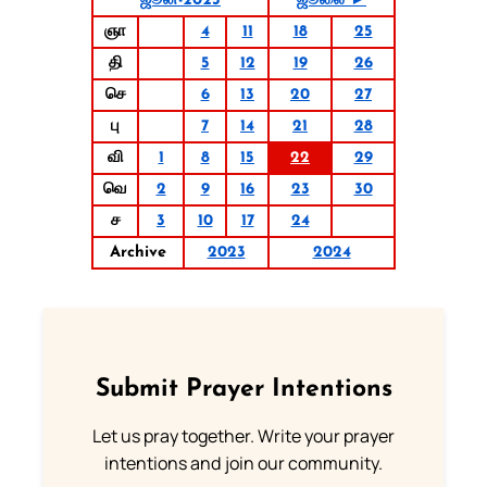
ஜூன்-2023
ஜூலை ►
ஞா
4
11
18
25
தி
5
12
19
26
செ
6
13
20
27
பு
7
14
21
28
வி
1
8
15
22
29
வெ
2
9
16
23
30
ச
3
10
17
24
Archive
2023
2024
Submit Prayer Intentions
Let us pray together. Write your prayer
intentions and join our community.