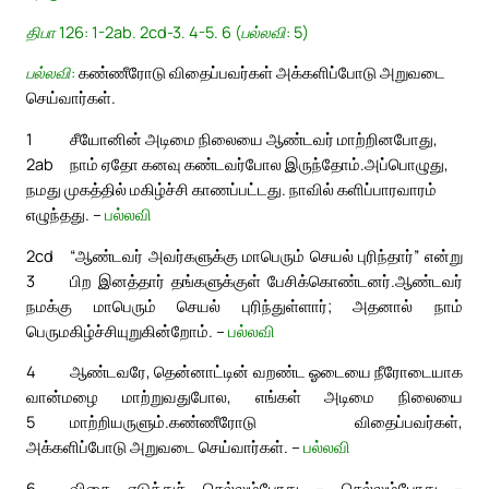
திபா 126: 1-2ab. 2cd-3. 4-5. 6 (பல்லவி: 5)
பல்லவி:
கண்ணீரோடு விதைப்பவர்கள் அக்களிப்போடு அறுவடை
செய்வார்கள்.
1
சீயோனின் அடிமை நிலையை ஆண்டவர் மாற்றினபோது,
2ab
நாம் ஏதோ கனவு கண்டவர்போல இருந்தோம்.
அப்பொழுது,
நமது முகத்தில் மகிழ்ச்சி காணப்பட்டது. நாவில் களிப்பாரவாரம்
எழுந்தது. –
பல்லவி
2cd
“ஆண்டவர் அவர்களுக்கு மாபெரும் செயல் புரிந்தார்” என்று
3
பிற இனத்தார் தங்களுக்குள் பேசிக்கொண்டனர்.
ஆண்டவர்
நமக்கு மாபெரும் செயல் புரிந்துள்ளார்; அதனால் நாம்
பெருமகிழ்ச்சியுறுகின்றோம். –
பல்லவி
4
ஆண்டவரே, தென்னாட்டின் வறண்ட ஓடையை நீரோடையாக
வான்மழை மாற்றுவதுபோல, எங்கள் அடிமை நிலையை
5
மாற்றியருளும்.
கண்ணீரோடு விதைப்பவர்கள்,
அக்களிப்போடு அறுவடை செய்வார்கள். –
பல்லவி
6
விதை எடுத்துச் செல்லும்போது – செல்லும்போது –