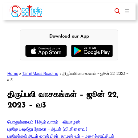
Skip
to
content
Download our App
Home
»
Tamil Mass Reading
»
திருப்பலி வாசகங்கள் – ஜூன் 22, 2023 –
வ3
திருப்பலி வாசகங்கள் – ஜூன் 22,
2023 – வ3
பொதுக்காலம் 11ஆம் வாரம் – வியாழன்
புனித பவுலீனு நோலா – ஆயர் (வி.நினைவு)
புனிதர்கள் ஆயர் ஜான் பிசர், தாமஸ் மூர் – மறைச்சாட்சியர்