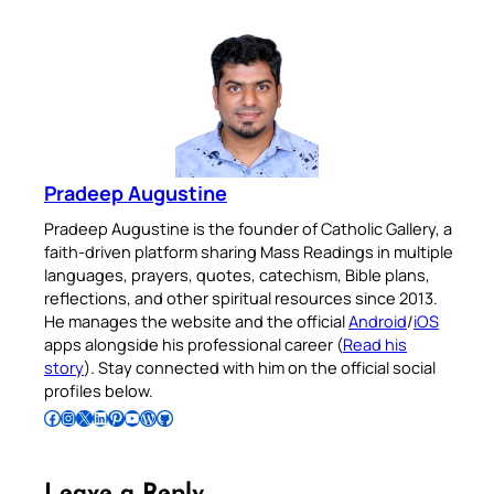
Pradeep Augustine
Pradeep Augustine is the founder of Catholic Gallery, a
faith-driven platform sharing Mass Readings in multiple
languages, prayers, quotes, catechism, Bible plans,
reflections, and other spiritual resources since 2013.
He manages the website and the official
Android
/
iOS
apps alongside his professional career (
Read his
story
). Stay connected with him on the official social
profiles below.
Follow Pradeep on Facebook
Follow Pradeep on Instagram
Follow Pradeep on X
Follow Pradeep on LinkedIn
Follow Pradeep on Pinterest
Subscribe to Pradeep’s Youtube Channel
Follow Pradeep on WordPress
Follow Pradeep on GitHub
Leave a Reply