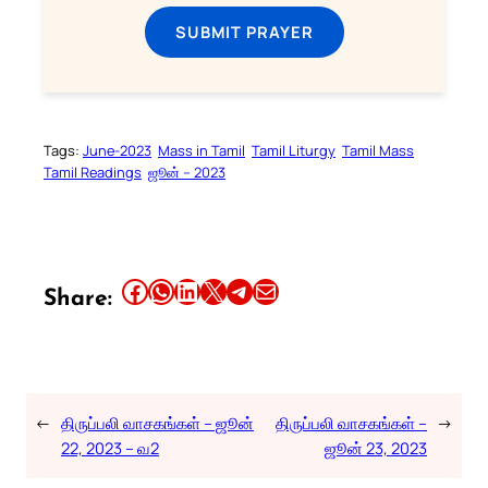
SUBMIT PRAYER
Tags:
June-2023
Mass in Tamil
Tamil Liturgy
Tamil Mass
Tamil Readings
ஜூன் – 2023
Share this article on Facebook
Share this article on WhatsApp
Share this article on LinkedIn
Share this article on X
Share this article on Telegram
Email this Article
Share:
←
திருப்பலி வாசகங்கள் – ஜூன்
திருப்பலி வாசகங்கள் –
→
22, 2023 – வ2
ஜூன் 23, 2023