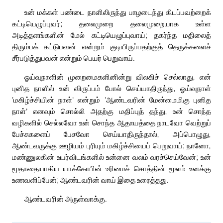
உன் மக்கள் பண்டை நாளிலிருந்து பாழடைந்து கிடப்பவற்றைக்
கட்டியெழுப்புவர்; தலைமுறை தலைமுறையாக உள்ள
அடித்தளங்களின் மேல் கட்டியெழுப்புவாய்; தகர்ந்த மதிலைத்
திரும்பக் கட்டுபவன் என்றும் குடியிருப்பதற்குத் தெருக்களைச்
சீர்படுத்துபவன் என்றும் பெயர் பெறுவாய்.
ஓய்வுநாளின் முறைமைகளினின்று விலகிச் செல்லாது, என்
புனித நாளில் உன் விருப்பம் போல் செய்யாதிருந்து, ஓய்வுநாள்
‘மகிழ்ச்சியின் நாள்’ என்றும் ‘ஆண்டவரின் மேன்மைமிகு புனித
நாள்’ எனவும் சொல்லி அதற்கு மதிப்புத் தந்து, உன் சொந்த
வழிகளில் செல்லவோ உன் சொந்த ஆதாயத்தை நாடவோ வெற்றுப்
பேச்சுகளைப் பேசவோ செய்யாதிருந்தால், அப்பொழுது,
ஆண்டவருக்கு ஊழியம் புரியும் மகிழ்ச்சியைப் பெறுவாய்; நானோ,
மண்ணுலகின் உயர்விடங்களில் உன்னை வலம் வரச்செய்வேன்; உன்
மூதாதையாகிய யாக்கோபின் உரிமைச் சொத்தின் மூலம் உனக்கு
உணவளிப்பேன்; ஆண்டவரின் வாய் இதை உரைத்தது.
ஆண்டவரின் அருள்வாக்கு.