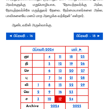
அவர்களுக்கு மறுமொழியாக, “நோயற்றவர்க்கு அல்ல,
நோயுற்றவர்க்கே மருத்துவர் தேவை. நேர்மையாளர்களை அல்ல,
பாவிகளையே மனம் மாற அழைக்க வந்தேன்” என்றார்.
ஆண்டவரின் அருள்வாக்கு.
◄ பிப்ரவரி – 16
பிப்ரவரி – 18 ►
பிப்ரவரி-2024
மார் ►
ஞா
4
11
18
25
தி
5
12
19
26
செ
6
13
20
27
பு
7
14
21
28
வி
1
8
15
22
29
வெ
2
9
16
23
ச
3
10
17
24
Archive
2024
2025