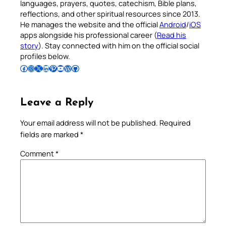
languages, prayers, quotes, catechism, Bible plans,
reflections, and other spiritual resources since 2013.
He manages the website and the official
Android
/
iOS
apps alongside his professional career (
Read his
story
). Stay connected with him on the official social
profiles below.
Follow Pradeep on Facebook
Follow Pradeep on Instagram
Follow Pradeep on X
Follow Pradeep on LinkedIn
Follow Pradeep on Pinterest
Subscribe to Pradeep’s Youtube Channel
Follow Pradeep on WordPress
Follow Pradeep on GitHub
Leave a Reply
Your email address will not be published.
Required
fields are marked
*
Comment
*