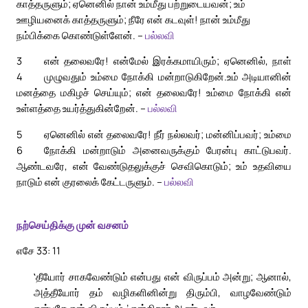
காத்தருளும்; ஏனெனில் நான் உம்மீது பற்றுடையவன்; உம்
ஊழியனைக் காத்தருளும்; நீரே என் கடவுள்! நான் உம்மீது
நம்பிக்கை கொண்டுள்ளேன். –
பல்லவி
3
என் தலைவரே! என்மேல் இரக்கமாயிரும்; ஏனெனில், நாள்
4
முழுவதும் உம்மை நோக்கி மன்றாடுகிறேன்.
உம் அடியானின்
மனத்தை மகிழச் செய்யும்; என் தலைவரே! உம்மை நோக்கி என்
உள்ளத்தை உயர்த்துகின்றேன். –
பல்லவி
5
ஏனெனில் என் தலைவரே! நீர் நல்லவர்; மன்னிப்பவர்; உம்மை
6
நோக்கி மன்றாடும் அனைவருக்கும் பேரன்பு காட்டுபவர்.
ஆண்டவரே, என் வேண்டுதலுக்குச் செவிகொடும்; உம் உதவியை
நாடும் என் குரலைக் கேட்டருளும். –
பல்லவி
நற்செய்திக்கு முன் வசனம்
எசே 33: 11
‛தீயோர் சாகவேண்டும் என்பது என் விருப்பம் அன்று; ஆனால்,
அத்தீயோர் தம் வழிகளினின்று திரும்பி, வாழவேண்டும்
என்பதே என் விருப்பம்,’ என்கிறார் ஆண்டவர்.