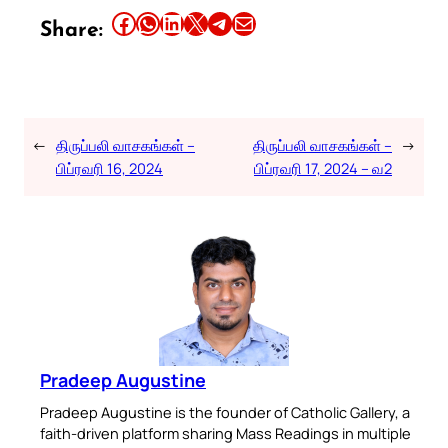
Share this article on Facebook
Share this article on WhatsApp
Share this article on LinkedIn
Share this article on X
Share this article on Telegram
Email this Article
Share:
←
திருப்பலி வாசகங்கள் –
திருப்பலி வாசகங்கள் –
→
பிப்ரவரி 16, 2024
பிப்ரவரி 17, 2024 – வ2
Pradeep Augustine
Pradeep Augustine is the founder of Catholic Gallery, a
faith-driven platform sharing Mass Readings in multiple