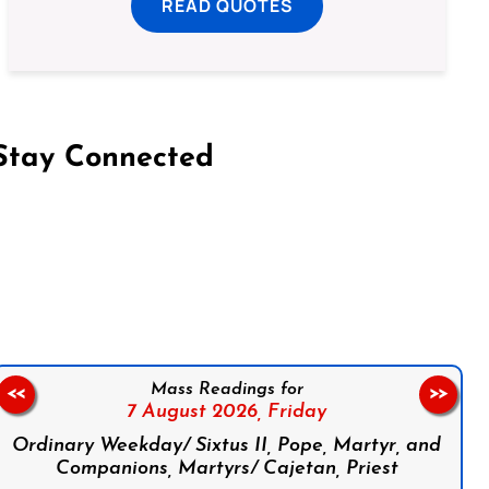
READ QUOTES
Stay Connected
on Facebook
Follow us on Instagram
Follow us on X
Subscribe to our YouTube Channel
Follow us on WhatsApp
Mass Readings for
<<
>>
7 August 2026,
Friday
Ordinary Weekday/ Sixtus II, Pope, Martyr, and
Companions, Martyrs/ Cajetan, Priest