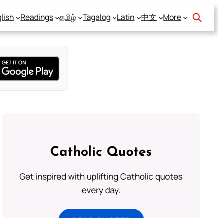
lish
Readings
தமிழ்
Tagalog
Latin
中文
More
Catholic Quotes
Get inspired with uplifting Catholic quotes
every day.