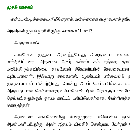
முதல் வாசகம்
என் உடன்படிக்கையை நீ மீறினதால், உன் அரசைக் கூறு கூறாக்குவ
அரசர்கள் முதல் நூலிலிருந்து வாசகம் 11: 4-13
அந்நாள்களில்
சாலமோன் முதுமை அடைந்தபோது, அவருடைய மனைவியர் 
மாற்றிவிட்டனர். அதனால் அவர் உள்ளம் தம் தந்தை தாவீ
பணிந்திருக்கவில்லை. சாலமோன் சீதோனியரின் தேவதையான 
வழிபடலானார். இவ்வாறு சாலமோன், ஆண்டவர் பார்வையில் 
முழுமையாகப் பின்பற்றியது போன்று அவர் செய்யவில்லை. ச
அருவருப்பான கெமோசுக்கும் அம்மோனியரின் அருவருப்பான மோல
தெய்வங்களுக்குத் தூபம் காட்டிப் பலியிடுவதற்காக, வேற்றி
கொடுத்தார்.
ஆண்டவர் சாலமோன்மீது சினமுற்றார். ஏனெனில் தமக்
ஆண்டவரிடமிருந்து அவர் இதயம் விலகிச் சென்றது. வேற்றுத்