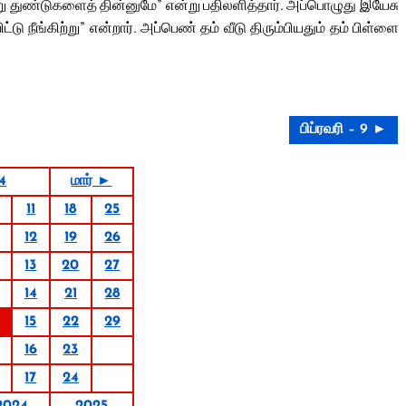
் சிறு துண்டுகளைத் தின்னுமே” என்று பதிலளித்தார். அப்பொழுது இயேசு
டு நீங்கிற்று” என்றார். அப்பெண் தம் வீடு திரும்பியதும் தம் பிள்ளை
பிப்ரவரி – 9 ►
24
மார் ►
11
18
25
12
19
26
13
20
27
14
21
28
15
22
29
16
23
17
24