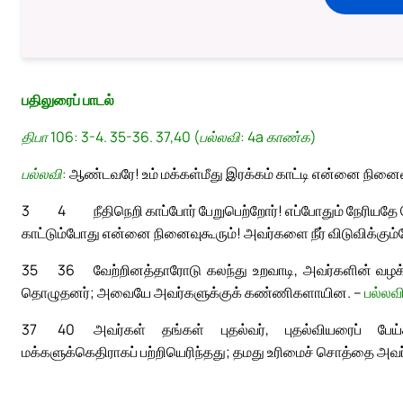
பதிலுரைப் பாடல்
திபா 106: 3-4. 35-36. 37,40 (பல்லவி: 4a காண்க)
பல்லவி:
ஆண்டவரே! உம் மக்கள்மீது இரக்கம் காட்டி என்னை நினைவ
3
4
நீதிநெறி காப்போர் பேறுபெற்றோர்! எப்போதும் நேரியதே
காட்டும்போது என்னை நினைவுகூரும்! அவர்களை நீர் விடுவிக்கும
35
36
வேற்றினத்தாரோடு கலந்து உறவாடி, அவர்களின் வழ
தொழுதனர்; அவையே அவர்களுக்குக் கண்ணிகளாயின. –
பல்லவ
37
40
அவர்கள் தங்கள் புதல்வர், புதல்வியரைப் பேய்க
மக்களுக்கெதிராகப் பற்றியெரிந்தது; தமது உரிமைச் சொத்தை அவர்