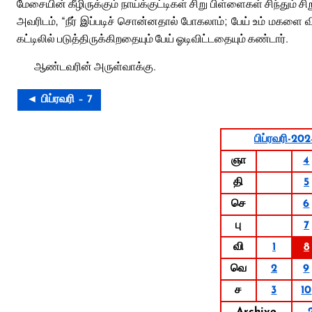
மேசையின் கீழிருக்கும் நாய்க்குட்டிகள் சிறு பிள்ளைகள் சிந்தும
அவரிடம், “நீர் இப்படிச் சொன்னதால் போகலாம்; பேய் உம் மகளை விட்
கட்டிலில் படுத்திருக்கிறதையும் பேய் ஓடிவிட்டதையும் கண்டார்.
ஆண்டவரின் அருள்வாக்கு.
◄ பிப்ரவரி – 7
பிப்ரவரி-20
ஞா
4
தி
5
செ
6
பு
7
வி
1
8
வெ
2
9
ச
3
10