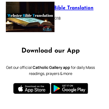
Webster Bible Translation
October 11, 2018
Download our App
Get our official
Catholic Gallery app
for daily Mass
readings, prayers & more