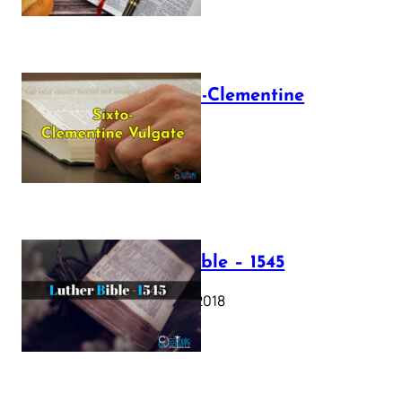
The Sixto-Clementine
Vulgate
July 12, 2025
Luther Bible – 1545
October 17, 2018