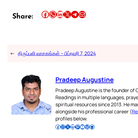
Share this article on Facebook
Share this article on WhatsApp
Share this article on LinkedIn
Share this article on X
Share this article on Telegram
Email this Article
Share:
←
திருப்பலி வாசகங்கள் – பிப்ரவரி 7, 2024
Pradeep Augustine
Pradeep Augustine is the founder of C
Readings in multiple languages, praye
spiritual resources since 2013. He ma
alongside his professional career (
Re
profiles below.
Follow Pradeep on Facebook
Follow Pradeep on Instagram
Follow Pradeep on X
Follow Pradeep on LinkedIn
Follow Pradeep on Pinterest
Subscribe to Pradeep’s Youtube Channel
Follow Pradeep on WordPress
Follow Pradeep on GitHub