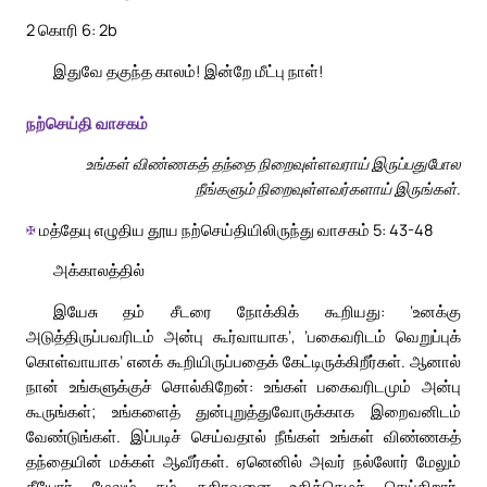
2 கொரி 6: 2b
இதுவே தகுந்த காலம்! இன்றே மீட்பு நாள்!
நற்செய்தி வாசகம்
உங்கள் விண்ணகத் தந்தை நிறைவுள்ளவராய் இருப்பதுபோல
நீங்களும் நிறைவுள்ளவர்களாய் இருங்கள்.
✠
மத்தேயு எழுதிய தூய நற்செய்தியிலிருந்து வாசகம் 5: 43-48
அக்காலத்தில்
இயேசு தம் சீடரை நோக்கிக் கூறியது: ‘உனக்கு
அடுத்திருப்பவரிடம் அன்பு கூர்வாயாக’, ‘பகைவரிடம் வெறுப்புக்
கொள்வாயாக’ எனக் கூறியிருப்பதைக் கேட்டிருக்கிறீர்கள். ஆனால்
நான் உங்களுக்குச் சொல்கிறேன்: உங்கள் பகைவரிடமும் அன்பு
கூருங்கள்; உங்களைத் துன்புறுத்துவோருக்காக இறைவனிடம்
வேண்டுங்கள். இப்படிச் செய்வதால் நீங்கள் உங்கள் விண்ணகத்
தந்தையின் மக்கள் ஆவீர்கள். ஏனெனில் அவர் நல்லோர் மேலும்
தீயோர் மேலும் தம் கதிரவனை உதித்தெழச் செய்கிறார்.