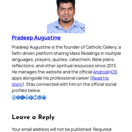
Pradeep Augustine
Pradeep Augustine is the founder of Catholic Gallery, a
faith-driven platform sharing Mass Readings in multiple
languages, prayers, quotes, catechism, Bible plans,
reflections, and other spiritual resources since 2013.
He manages the website and the official
Android
/
iOS
apps alongside his professional career (
Read his
story
). Stay connected with him on the official social
profiles below.
Follow Pradeep on Facebook
Follow Pradeep on Instagram
Follow Pradeep on X
Follow Pradeep on LinkedIn
Follow Pradeep on Pinterest
Subscribe to Pradeep’s Youtube Channel
Follow Pradeep on WordPress
Follow Pradeep on GitHub
Leave a Reply
Your email address will not be published.
Required