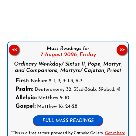
Follow us on Facebook
Follow us on Instagram
Follow us on X
Subscribe to our YouTube Channel
Follow us on WhatsApp
Mass Readings for
<<
>>
7 August 2026,
Friday
Ordinary Weekday/ Sixtus II, Pope, Martyr,
and Companions, Martyrs/ Cajetan, Priest
First:
Nahum 2: 1, 3; 3: 1-3, 6-7
Psalm:
Deuteronomy 32: 35cd-36ab, 39abcd, 41
Alleluia:
Matthew 5: 10
Gospel:
Matthew 16: 24-28
FULL MASS READINGS
*This is a free service provided by Catholic Gallery.
Get it here