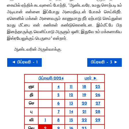
கையில் ஏந்திக் கடவுளைப் போற்றி, “ஆண்டவரே, உமது சொற்படி உம்
அடியான் என்னை இப்போது அமைதியுடன் போகச் செய்கிறீர்.
ஏனெனில் மக்கள் அனைவரும் காணுமாறு நீர் ஏற்பாடு செய்துள்ள
உமது மீட்பை என் கண்கள் கண்டுகொண்டன. இம்மீட்பே பிற
இனத்தாருக்கு வெளிப்பாடு அருளும் ஒளி; இதுவே உம் மக்களாகிய
இஸ்ரயேலுக்குப் பெருமை” என்றார்.
ஆண்டவரின் அருள்வாக்கு.
◄ பிப்ரவரி – 1
பிப்ரவரி – 3 ►
பிப்ரவரி-2024
மார் ►
ஞா
4
11
18
25
தி
5
12
19
26
செ
6
13
20
27
பு
7
14
21
28
வி
1
8
15
22
29
வெ
2
9
16
23