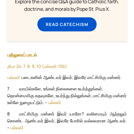
Explore the concise Q&A guide to Catholic faith,
doctrine, and morals by Pope St. Pius X.
READ CATECHISM
பதிலுரைப் பாடல்
திபா 24: 7. 8. 9. 10 (பல்லவி: 10b)
பல்லவி:
படைகளின் ஆண்டவர் இவர்; இவரே மாட்சிமிகு மன்னர்.
7
வாயில்களே, உங்கள் நிலைகளை உயர்த்துங்கள்;
தொன்மைமிகு கதவுகளே, உயர்ந்து நில்லுங்கள்; மாட்சிமிகு மன்னர்
உள்ளே நுழையட்டும். –
பல்லவி
8
மாட்சிமிகு மன்னர் இவர் யாரோ? வலிமையும் ஆற்றலும்
கொண்ட ஆண்டவர் இவர்; இவரே போரில் வல்லவரான ஆண்டவர்.
–
பல்லவி