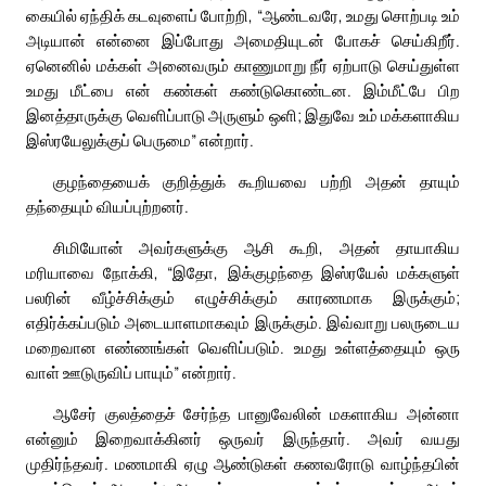
கையில் ஏந்திக் கடவுளைப் போற்றி, “ஆண்டவரே, உமது சொற்படி உம்
அடியான் என்னை இப்போது அமைதியுடன் போகச் செய்கிறீர்.
ஏனெனில் மக்கள் அனைவரும் காணுமாறு நீர் ஏற்பாடு செய்துள்ள
உமது மீட்பை என் கண்கள் கண்டுகொண்டன. இம்மீட்பே பிற
இனத்தாருக்கு வெளிப்பாடு அருளும் ஒளி; இதுவே உம் மக்களாகிய
இஸ்ரயேலுக்குப் பெருமை” என்றார்.
குழந்தையைக் குறித்துக் கூறியவை பற்றி அதன் தாயும்
தந்தையும் வியப்புற்றனர்.
சிமியோன் அவர்களுக்கு ஆசி கூறி, அதன் தாயாகிய
மரியாவை நோக்கி, “இதோ, இக்குழந்தை இஸ்ரயேல் மக்களுள்
பலரின் வீழ்ச்சிக்கும் எழுச்சிக்கும் காரணமாக இருக்கும்;
எதிர்க்கப்படும் அடையாளமாகவும் இருக்கும். இவ்வாறு பலருடைய
மறைவான எண்ணங்கள் வெளிப்படும். உமது உள்ளத்தையும் ஒரு
வாள் ஊடுருவிப் பாயும்” என்றார்.
ஆசேர் குலத்தைச் சேர்ந்த பானுவேலின் மகளாகிய அன்னா
என்னும் இறைவாக்கினர் ஒருவர் இருந்தார். அவர் வயது
முதிர்ந்தவர். மணமாகி ஏழு ஆண்டுகள் கணவரோடு வாழ்ந்தபின்