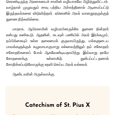
கொண்டிருந்த அலகையைச் சாவின் வழியாகவே அழித்துவிட்டார்.
வாழ்நாள் முழுவதும் சாவு பற்றிய அச்சத்தினால் அடிமைப்பட்டு
இருந்தவர்களை விடுவித்தார். ஏனெனில் அவர் வானதூதருக்குத்
துணை நிற்கவில்லை.
மாறாக, ஆபிரகாமின் வழிமரபினருக்கே துணை நின்றார்
என்பது கண்கூடு. ஆதலின், கடவுள் பணியில் அவர் இரக்கமும்,
நம்பிக்கையும் உள்ள தலைமைக் குருவாயிருந்து, மக்களுடைய
பாவங்களுக்குக் கழுவாயாகுமாறு எல்லாவற்றிலும் தம் சகோதரர்
சகோதரிகளைப் போல் ஆகவேண்டியதாயிற்று. இவ்வாறு தாமே
சோதனைக்கு உள்ளாகித் துன்பப்பட்டதனால்
சோதிக்கப்படுவோருக்கு உதவி செய்ய அவர் வல்லவர்.
ஆண்டவரின் அருள்வாக்கு.
Catechism of St. Pius X