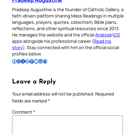
Pradeep Augustine is the founder of Catholic Gallery, a
faith-driven platform sharing Mass Readings in multiple
languages, prayers, quotes, catechism, Bible plans,
reflections, and other spiritual resources since 2013.
He manages the website and the official
Android
/
iOS
apps alongside his professional career (
Read his
story
). Stay connected with him on the official social
profiles below.
Follow Pradeep on Facebook
Follow Pradeep on Instagram
Follow Pradeep on X
Follow Pradeep on LinkedIn
Follow Pradeep on Pinterest
Subscribe to Pradeep’s Youtube Channel
Follow Pradeep on WordPress
Follow Pradeep on GitHub
Leave a Reply
Your email address will not be published.
Required
fields are marked
*
Comment
*