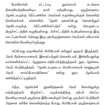
மோசேயின் சட்டப்படி தூய்மைச் சடங்கை
நிறைவேற்றவேண்டிய நாள் வந்தபோது, குழந்தையை
ஆண்டவருக்கு அர்ப்பணிக்க அவர்கள் எருசலேமுக்குக் கொண்டு
சென்றார்கள். ஏனெனில், “ஆண் தலைப்பேறு அனைத்தும்
ஆண்டவருக்கு அர்ப்பணிக்கப்படும்” என்று அவருடைய
திருச்சட்டத்தில் எழுதியுள்ளது. அச்சட்டத்தில் கூறியுள்ளவாறு இரு
மாடப்புறாக்கள் அல்லது இரு புறாக்குஞ்சுகளை அவர்கள் பலியாகக்
கொடுக்க வேண்டியிருந்தது.
அப்போது எருசலேமில் சிமியோன் என்னும் ஒருவர் இருந்தார்.
அவர் நேர்மையானவர்; இறைப்பற்றுக் கொண்டவர்; இஸ்ரயேலுக்கு
வாக்களிக்கப்பட்ட ஆறுதலை எதிர்பார்த்திருந்தவர்; தூய ஆவியை
அவர் பெற்றிருந்தார். “ஆண்டவருடைய மெசியாவைக் காணுமுன்
அவர் சாகப்போவதில்லை” என்று தூய ஆவியால்
உணர்த்தப்பட்டிருந்தார்.
அந்த ஆவியின் தூண்டுதலால் அவர் கோவிலுக்கு
வந்திருந்தார். திருச்சட்ட வழக்கத்திற்கு ஏற்பச் செய்ய
வேண்டியதைக் குழந்தை இயேசுவுக்குச் செய்து முடிக்கப் பெற்றோர்
அதனை உள்ளே கொண்டுவந்த போது, சிமியோன் குழந்தையைக்