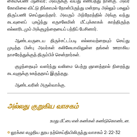
கைம்பெண் ஆனவர்; அவருக்கு வயது எண்பத்து நான்கு. அவர்
கோவிலை விட்டு நீங்காமல் நோன்பிருந்து மன்றாடி அல்லும் பகலும்
திருப்பணி செய்துவந்தார். அவரும் அந்நேரத்தில் அங்கு வந்து
கடவுளைப் புகழ்ந்து எருசலேமின் மீட்புக்காகக் காத்திருந்த
எல்லாரிடமும் அக்குழந்தையைப் பற்றிப் பேசினார்.
ஆண்டவருடைய திருச்சட்டப்படி எல்லாவற்றையும் செய்து
முடித்த பின்பு அவர்கள் கலிலேயாவிலுள்ள தங்கள் ஊராகிய
நாசரேத்துக்குத் திரும்பிச் சென்றார்கள்.
குழந்தையும் வளர்ந்து வலிமை பெற்று ஞானத்தால் நிறைந்து
கடவுளுக்கு உகந்ததாய் இருந்தது.
ஆண்டவரின் அருள்வாக்கு.
அல்லது குறுகிய வாசகம்
உமது மீட்பை என் கண்கள் கண்டுகொண்டன.
✠
லூக்கா எழுதிய தூய நற்செய்தியிலிருந்து வாசகம் 2: 22-32