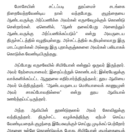
மோசேயின் சட்டப்படி தூய்மைச் சடங்கை
நிறைவேற்றவேண்டிய நாள் வந்தபோது, குழந்தையை
ஆண்டவருக்கு அர்ப்பணிக்க அவர்கள் எருசலேமுக்குக் கொண்டு
சென்றார்கள். ஏனெனில், “ஆண் தலைப்பேறு அனைத்தும்
ஆண்டவருக்கு அர்ப்பணிக்கப்படும்” என்று அவருடைய
திருச்சட்டத்தில் எழுதியுள்ளது. அச்சட்டத்தில் கூறியுள்ளவாறு இரு
மாடப்புறாக்கள் அல்லது இரு புறாக்குஞ்சுகளை அவர்கள் பலியாகக்
கொடுக்க வேண்டியிருந்தது.
அப்போது எருசலேமில் சிமியோன் என்னும் ஒருவர் இருந்தார்.
அவர் நேர்மையானவர்; இறைப்பற்றுக் கொண்டவர்; இஸ்ரயேலுக்கு
வாக்களிக்கப்பட்ட ஆறுதலை எதிர்பார்த்திருந்தவர்; தூய ஆவியை
அவர் பெற்றிருந்தார். “ஆண்டவருடைய மெசியாவைக் காணுமுன்
அவர் சாகப்போவதில்லை” என்று தூய ஆவியால்
உணர்த்தப்பட்டிருந்தார்.
அந்த ஆவியின் தூண்டுதலால் அவர் கோவிலுக்கு
வந்திருந்தார். திருச்சட்ட வழக்கத்திற்கு ஏற்பச் செய்ய
வேண்டியதைக் குழந்தை இயேசுவுக்குச் செய்து முடிக்கப் பெற்றோர்
அதனை உள்ளே கொண்டுவந்த போது, சிமியோன் குழந்தையைக்