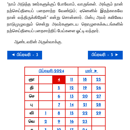
“நாம் அடுத்த ஊர்களுக்குப் போவோம், வாருங்கள். அங்கும் நான்
நற்செய்தியைப் பறைசாற்ற வேண்டும்; ஏனெனில் இதற்காகவே
நான் வந்திருக்கிறேன்” என்று சொன்னார். பின்பு அவர் கலிலேய
நாடுமுழுவதும் சென்று அவர்களுடைய தொழுகைக்கூடங்களில்
நற்செய்தியைப் பறைசாற்றிப் பேய்களை ஓட்டி வந்தார்.
ஆண்டவரின் அருள்வாக்கு.
◄ பிப்ரவரி – 3
பிப்ரவரி – 5 ►
பிப்ரவரி-2024
மார் ►
ஞா
4
11
18
25
தி
5
12
19
26
செ
6
13
20
27
பு
7
14
21
28
வி
1
8
15
22
29
வெ
2
9
16
23