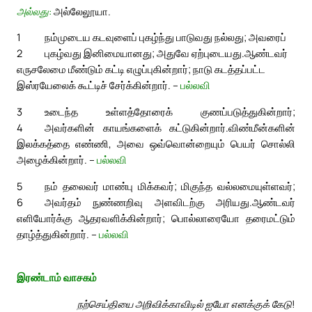
அல்லது:
அல்லேலூயா.
1
நம்முடைய கடவுளைப் புகழ்ந்து பாடுவது நல்லது; அவரைப்
2
புகழ்வது இனிமையானது; அதுவே ஏற்புடையது.
ஆண்டவர்
எருசலேமை மீண்டும் கட்டி எழுப்புகின்றார்; நாடு கடத்தப்பட்ட
இஸ்ரயேலைக் கூட்டிச் சேர்க்கின்றார். –
பல்லவி
3
உடைந்த உள்ளத்தோரைக் குணப்படுத்துகின்றார்;
4
அவர்களின் காயங்களைக் கட்டுகின்றார்.
விண்மீன்களின்
இலக்கத்தை எண்ணி, அவை ஒவ்வொன்றையும் பெயர் சொல்லி
அழைக்கின்றார். –
பல்லவி
5
நம் தலைவர் மாண்பு மிக்கவர்; மிகுந்த வல்லமையுள்ளவர்;
6
அவர்தம் நுண்ணறிவு அளவிடற்கு அரியது.
ஆண்டவர்
எளியோர்க்கு ஆதரவளிக்கின்றார்; பொல்லாரையோ தரைமட்டும்
தாழ்த்துகின்றார். –
பல்லவி
இரண்டாம் வாசகம்
நற்செய்தியை அறிவிக்காவிடில் ஐயோ எனக்குக் கேடு!