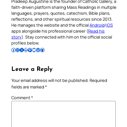
Pradeep Augustine is the founder of Catholic Gallery, a
faith-driven platform sharing Mass Readings in multiple
languages, prayers, quotes, catechism, Bible plans,
reflections, and other spiritual resources since 2013.
He manages the website and the official
Android
/
iOS
apps alongside his professional career (
Read his
story
). Stay connected with him on the official social
profiles below.
Follow Pradeep on Facebook
Follow Pradeep on Instagram
Follow Pradeep on X
Follow Pradeep on LinkedIn
Follow Pradeep on Pinterest
Subscribe to Pradeep’s Youtube Channel
Follow Pradeep on WordPress
Follow Pradeep on GitHub
Leave a Reply
Your email address will not be published.
Required
fields are marked
*
Comment
*