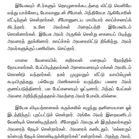
இயேசுவும் சீடர்களும் தொழுகைக்கூடத்தை விட்டு வெளியே
வந்து யாக்கோபு, யோவானுடன் சீமோன், அந்திரேயா ஆகியோரின்
வீட்டிற்குள் சென்றார்கள். சீமோனுடைய மாமியார் காய்ச்சலாய்க்
கிடந்தார். உடனே அவர்கள் அதைப்பற்றி இயேசுவிடம்
சொன்னார்கள். இயேசு அவர் அருகில் சென்று கையைப் பிடித்து
அவரைத் தூக்கினார். காய்ச்சல் அவரைவிட்டு நீங்கிற்று. அவர்
அவர்களுக்குப் பணிவிடை செய்தார்.
மாலை வேளையில், கதிரவன் மறையும் நேரத்தில்
நோயாளர்கள், பேய்பிடித்தவர்கள் அனைவரையும் மக்கள் அவரிடம்
கொண்டு வந்தார்கள். நகர் முழுவதும் வீட்டு வாயில்முன்
கூடியிருந்தது. பல்வேறு பிணிகளால் வருந்திய பலரை அவர்
குணப்படுத்தினார். பல பேய்களையும் ஓட்டினார்; அந்தப் பேய்கள்
அவரை அறிந்திருந்ததால் அவற்றை அவர் பேசவிடவில்லை.
இயேசு விடியற்காலைக் கருக்கலில் எழுந்து தனிமையான ஓர்
இடத்திற்குப் புறப்பட்டுச் சென்றார். அங்கே அவர் இறைவனிடம்
வேண்டிக் கொண்டிருந்தார். சீமோனும் அவருடன் இருந்தவர்களும்
அவரைத் தேடிச் சென்றார்கள். அவரைக் கண்டதும், “எல்லாரும்
உம்மைத் தேடிக் கொண்டிருக்கிறார்கள்” என்றார்கள். அதற்கு அவர்,