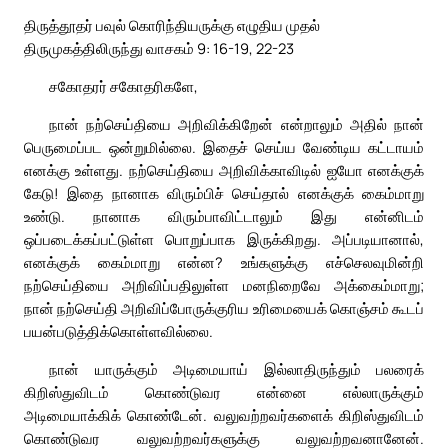
திருத்தூதர் பவுல் கொரிந்தியருக்கு எழுதிய முதல்
திருமுகத்திலிருந்து வாசகம் 9: 16-19, 22-23
சகோதரர் சகோதரிகளே,
நான் நற்செய்தியை அறிவிக்கிறேன் என்றாலும் அதில் நான்
பெருமைப்பட ஒன்றுமில்லை. இதைச் செய்ய வேண்டிய கட்டாயம்
எனக்கு உள்ளது. நற்செய்தியை அறிவிக்காவிடில் ஐயோ எனக்குக்
கேடு! இதை நானாக விரும்பிச் செய்தால் எனக்குக் கைம்மாறு
உண்டு. நானாக விரும்பாவிட்டாலும் இது என்னிடம்
ஒப்படைக்கப்பட்டுள்ள பொறுப்பாக இருக்கிறது. அப்படியானால்,
எனக்குக் கைம்மாறு என்ன? உங்களுக்கு எச்செலவுமின்றி
நற்செய்தியை அறிவிப்பதிலுள்ள மனநிறைவே அக்கைம்மாறு;
நான் நற்செய்தி அறிவிப்போருக்குரிய உரிமையைக் கொஞ்சம் கூடப்
பயன்படுத்திக்கொள்ளவில்லை.
நான் யாருக்கும் அடிமையாய் இல்லாதிருந்தும் பலரைக்
கிறிஸ்துவிடம் கொண்டுவர என்னை எல்லாருக்கும்
அடிமையாக்கிக் கொண்டேன். வலுவற்றவர்களைக் கிறிஸ்துவிடம்
கொண்டுவர வலுவற்றவர்களுக்கு வலுவற்றவனானேன்.