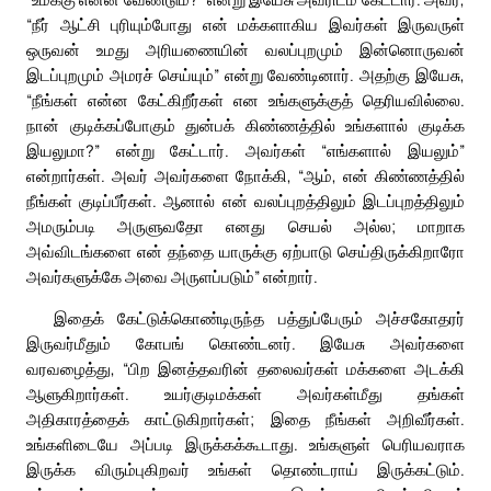
“நீர் ஆட்சி புரியும்போது என் மக்களாகிய இவர்கள் இருவருள்
ஒருவன் உமது அரியணையின் வலப்புறமும் இன்னொருவன்
இடப்புறமும் அமரச் செய்யும்” என்று வேண்டினார். அதற்கு இயேசு,
“நீங்கள் என்ன கேட்கிறீர்கள் என உங்களுக்குத் தெரியவில்லை.
நான் குடிக்கப்போகும் துன்பக் கிண்ணத்தில் உங்களால் குடிக்க
இயலுமா?” என்று கேட்டார். அவர்கள் “எங்களால் இயலும்”
என்றார்கள். அவர் அவர்களை நோக்கி, “ஆம், என் கிண்ணத்தில்
நீங்கள் குடிப்பீர்கள். ஆனால் என் வலப்புறத்திலும் இடப்புறத்திலும்
அமரும்படி அருளுவதோ எனது செயல் அல்ல; மாறாக
அவ்விடங்களை என் தந்தை யாருக்கு ஏற்பாடு செய்திருக்கிறாரோ
அவர்களுக்கே அவை அருளப்படும்” என்றார்.
இதைக் கேட்டுக்கொண்டிருந்த பத்துப்பேரும் அச்சகோதரர்
இருவர்மீதும் கோபங் கொண்டனர். இயேசு அவர்களை
வரவழைத்து, “பிற இனத்தவரின் தலைவர்கள் மக்களை அடக்கி
ஆளுகிறார்கள். உயர்குடிமக்கள் அவர்கள்மீது தங்கள்
அதிகாரத்தைக் காட்டுகிறார்கள்; இதை நீங்கள் அறிவீர்கள்.
உங்களிடையே அப்படி இருக்கக்கூடாது. உங்களுள் பெரியவராக
இருக்க விரும்புகிறவர் உங்கள் தொண்டராய் இருக்கட்டும்.