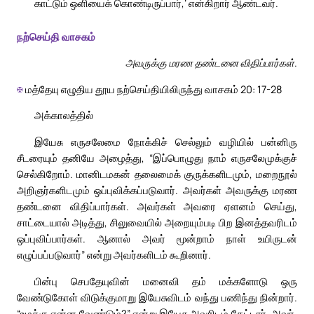
காட்டும் ஒளியைக் கொண்டிருப்பார்,’ என்கிறார் ஆண்டவர்.
நற்செய்தி வாசகம்
அவருக்கு மரண தண்டனை விதிப்பார்கள்.
✠
மத்தேயு எழுதிய தூய நற்செய்தியிலிருந்து வாசகம் 20: 17-28
அக்காலத்தில்
இயேசு எருசலேமை நோக்கிச் செல்லும் வழியில் பன்னிரு
சீடரையும் தனியே அழைத்து, “இப்பொழுது நாம் எருசலேமுக்குச்
செல்கிறோம். மானிடமகன் தலைமைக் குருக்களிடமும், மறைநூல்
அறிஞர்களிடமும் ஒப்புவிக்கப்படுவார். அவர்கள் அவருக்கு மரண
தண்டனை விதிப்பார்கள். அவர்கள் அவரை ஏளனம் செய்து,
சாட்டையால் அடித்து, சிலுவையில் அறையும்படி பிற இனத்தவரிடம்
ஒப்புவிப்பார்கள். ஆனால் அவர் மூன்றாம் நாள் உயிருடன்
எழுப்பப்படுவார்” என்று அவர்களிடம் கூறினார்.
பின்பு செபதேயுவின் மனைவி தம் மக்களோடு ஒரு
வேண்டுகோள் விடுக்குமாறு இயேசுவிடம் வந்து பணிந்து நின்றார்.
“உமக்கு என்ன வேண்டும்?” என்று இயேசு அவரிடம் கேட்டார். அவர்,