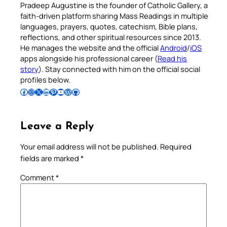
Pradeep Augustine is the founder of Catholic Gallery, a
faith-driven platform sharing Mass Readings in multiple
languages, prayers, quotes, catechism, Bible plans,
reflections, and other spiritual resources since 2013.
He manages the website and the official
Android
/
iOS
apps alongside his professional career (
Read his
story
). Stay connected with him on the official social
profiles below.
Follow Pradeep on Facebook
Follow Pradeep on Instagram
Follow Pradeep on X
Follow Pradeep on LinkedIn
Follow Pradeep on Pinterest
Subscribe to Pradeep’s Youtube Channel
Follow Pradeep on WordPress
Follow Pradeep on GitHub
Leave a Reply
Your email address will not be published.
Required
fields are marked
*
Comment
*