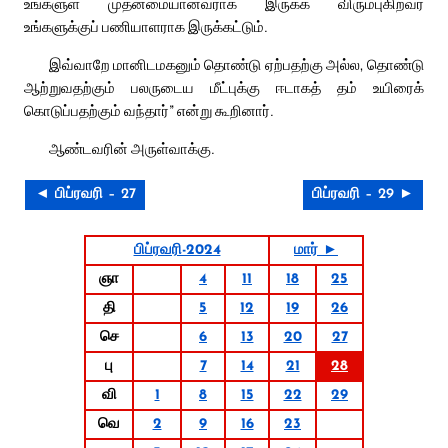
உங்களுள் முதன்மையானவராக இருக்க விரும்புகிறவர்
உங்களுக்குப் பணியாளராக இருக்கட்டும்.
இவ்வாறே மானிடமகனும் தொண்டு ஏற்பதற்கு அல்ல, தொண்டு
ஆற்றுவதற்கும் பலருடைய மீட்புக்கு ஈடாகத் தம் உயிரைக்
கொடுப்பதற்கும் வந்தார்” என்று கூறினார்.
ஆண்டவரின் அருள்வாக்கு.
◄ பிப்ரவரி – 27
பிப்ரவரி – 29 ►
பிப்ரவரி-2024
மார் ►
ஞா
4
11
18
25
தி
5
12
19
26
செ
6
13
20
27
பு
7
14
21
28
வி
1
8
15
22
29
வெ
2
9
16
23