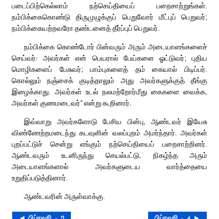
படைப்பிற்கெல்லாம் நற்செய்தியைப் பறைசாற்றுங்கள்.
நம்பிக்கைகொண்டு திருமுழுக்குப் பெறுவோர் மீட்புப் பெறுவர்;
நம்பிக்கையற்றவரோ தண்டனைத் தீர்ப்புப் பெறுவர்.
நம்பிக்கை கொண்டோர் பின்வரும் அரும் அடையாளங்களைச்
செய்வர்: அவர்கள் என் பெயரால் பேய்களை ஓட்டுவர்; புதிய
மொழிகளைப் பேசுவர்; பாம்புகளைத் தம் கையால் பிடிப்பர்.
கொல்லும் நஞ்சைக் குடித்தாலும் அது அவர்களுக்குத் தீங்கு
இழைக்காது. அவர்கள் உடல் நலமற்றோர்மீது கைகளை வைக்க,
அவர்கள் குணமடைவர்” என்று கூறினார்.
இவ்வாறு அவர்களோடு பேசிய பின்பு, ஆண்டவர் இயேசு
விண்ணேற்றமடைந்து கடவுளின் வலப்புறம் அமர்ந்தார். அவர்கள்
புறப்பட்டுச் சென்று எங்கும் நற்செய்தியைப் பறைசாற்றினர்.
ஆண்டவரும் உடனிருந்து செயல்பட்டு, நிகழ்ந்த அரும்
அடையாளங்களால் அவர்களுடைய வார்த்தையை
உறுதிப்படுத்தினார்.
ஆண்டவரின் அருள்வாக்கு.
◄ பிப்ரவரி – 2
பிப்ரவரி – 4 ►