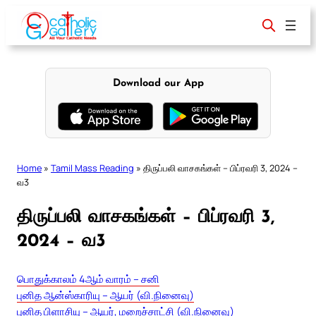
Skip
to
content
Download our App
Home
»
Tamil Mass Reading
»
திருப்பலி வாசகங்கள் – பிப்ரவரி 3, 2024 –
வ3
திருப்பலி வாசகங்கள் – பிப்ரவரி 3,
2024 – வ3
பொதுக்காலம் 4ஆம் வாரம் – சனி
புனித ஆன்ஸ்காரியு – ஆயர் (வி.நினைவு)
புனித பிளாசியு – ஆயர், மறைச்சாட்சி (வி.நினைவு)