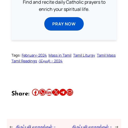
Find and recite daily Catholic prayers to
enrich your spiritual life.
PRAY NOW
Tags:
February-2024
Mass in Tamil
Tamil Liturgy
Tamil Mass
Tamil Readings
பிப்ரவரி – 2024
Share this article on Facebook
Share this article on WhatsApp
Share this article on LinkedIn
Share this article on X
Share this article on Telegram
Email this Article
Share:
←
திருப்பலி வாசகங்கள் –
திருப்பலி வாசகங்கள் –
→