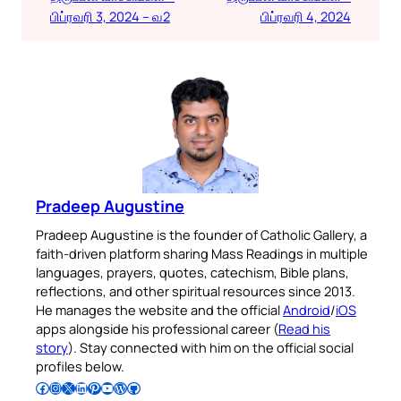
பிப்ரவரி 3, 2024 – வ2
பிப்ரவரி 4, 2024
Pradeep Augustine
Pradeep Augustine is the founder of Catholic Gallery, a
faith-driven platform sharing Mass Readings in multiple
languages, prayers, quotes, catechism, Bible plans,
reflections, and other spiritual resources since 2013.
He manages the website and the official
Android
/
iOS
apps alongside his professional career (
Read his
story
). Stay connected with him on the official social
profiles below.
Follow Pradeep on Facebook
Follow Pradeep on Instagram
Follow Pradeep on X
Follow Pradeep on LinkedIn
Follow Pradeep on Pinterest
Subscribe to Pradeep’s Youtube Channel
Follow Pradeep on WordPress
Follow Pradeep on GitHub