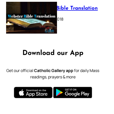
Webster Bible Translation
October 11, 2018
Download our App
Get our official
Catholic Gallery app
for daily Mass
readings, prayers & more