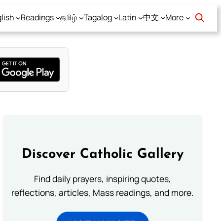
lish
Readings
தமிழ்
Tagalog
Latin
中文
More
Discover Catholic Gallery
Find daily prayers, inspiring quotes,
reflections, articles, Mass readings, and more.