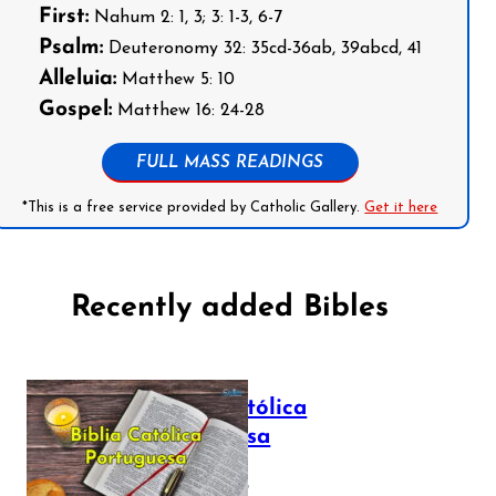
First:
Nahum 2: 1, 3; 3: 1-3, 6-7
Psalm:
Deuteronomy 32: 35cd-36ab, 39abcd, 41
Alleluia:
Matthew 5: 10
Gospel:
Matthew 16: 24-28
FULL MASS READINGS
*This is a free service provided by Catholic Gallery.
Get it here
Recently added Bibles
Bíblia Católica
Portuguesa
July 16, 2025