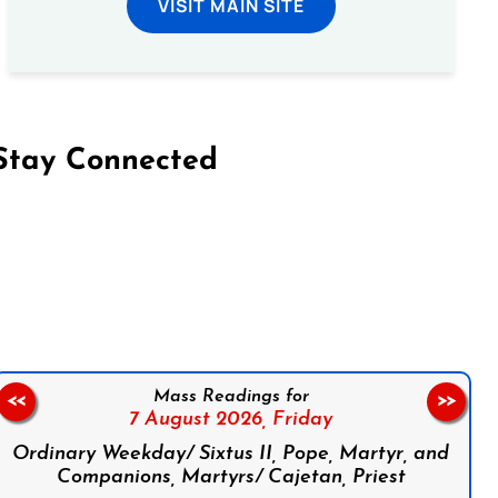
VISIT MAIN SITE
Stay Connected
on Facebook
Follow us on Instagram
Follow us on X
Subscribe to our YouTube Channel
Follow us on WhatsApp
Mass Readings for
<<
>>
7 August 2026,
Friday
Ordinary Weekday/ Sixtus II, Pope, Martyr, and
Companions, Martyrs/ Cajetan, Priest