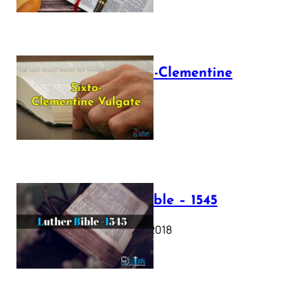
The Sixto-Clementine
Vulgate
July 12, 2025
Luther Bible – 1545
October 17, 2018