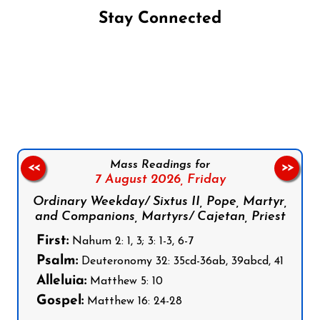
Stay Connected
Follow us on Facebook
Follow us on Instagram
Follow us on X
Subscribe to our YouTube Channel
Follow us on WhatsApp
Mass Readings for
<<
>>
7 August 2026,
Friday
Ordinary Weekday/ Sixtus II, Pope, Martyr,
and Companions, Martyrs/ Cajetan, Priest
First:
Nahum 2: 1, 3; 3: 1-3, 6-7
Psalm:
Deuteronomy 32: 35cd-36ab, 39abcd, 41
Alleluia:
Matthew 5: 10
Gospel:
Matthew 16: 24-28