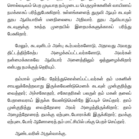
சொல்வடிவம் பெற முடியாத நம்முடைய பெருமூச்சுகளின் வாயிலாய்
நமக்காகப் பரிந்துபேசுகிறார். உள்ளங்களைத் துருவி ஆயும் கடவுள்
தூய ஆவியாரின் மனநிலையை அறிவார். தூய ஆவியாரும்
கடவுளுக்கு உகந்த முறையில் இறைமக்களுக்காகப் பரிந்து
பேசுகிறார்.
மேலும், கடவுளிடம் அன்பு கூர்பவர்களோடு, அதாவது அவரது
திட்டத்திற்கேற்ப அழைக்கப்பட்டவர்களோடு, அவர்கள்
நன்மைக்காகவே ஆவியார் அனைத்திலும் ஒத்துழைக்கிறார்
என்பது நமக்குத் தெரியும்.
தம்மால் முன்பே தேர்ந்துகொள்ளப்பட்டவர்கள் தம் மகனின்
சாயலுக்கேற்றவாறு இருக்கவேண்டுமெனக் கடவுள் முன்குறித்து
வைத்தார்; அச்சகோதரர், சகோதரிகள் பலருள் தம் மகன் தலைப்
பேறானவராய் இருக்க வேண்டுமென்றே இப்படிச் செய்தார். தாம்
முன்குறித்து வைத்தோரை அவர் அழைத்திருக்கிறார்; தாம்
அழைத்தோரைத் தமக்கு ஏற்புடையோராக்கி இருக்கிறார்; தமக்கு
ஏற்புடையோர் ஆனோரைத் தம் மாட்சியில் பங்கு பெறச் செய்தார்.
ஆண்டவரின் அருள்வாக்கு.