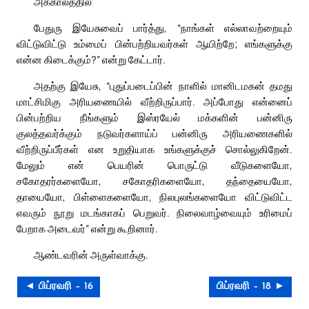
அக்காலத்தில்
பேதுரு இயேசுவைப் பார்த்து, “நாங்கள் எல்லாவற்றையும்
விட்டுவிட்டு உம்மைப் பின்பற்றியவர்கள் ஆயிற்றே; எங்களுக்கு
என்ன கிடைக்கும்?” என்று கேட்டார்.
அதற்கு இயேசு, “புதுப்படைப்பின் நாளில் மானிடமகன் தமது
மாட்சிமிகு அரியணையில் வீற்றிருப்பார். அப்போது என்னைப்
பின்பற்றிய நீங்களும் இஸ்ரயேல் மக்களின் பன்னிரு
குலத்தவர்க்கும் நடுவர்களாய்ப் பன்னிரு அரியணைகளில்
வீற்றிருப்பீர்கள் என உறுதியாக உங்களுக்குச் சொல்லுகிறேன்.
மேலும் என் பெயரின் பொருட்டு வீடுகளையோ,
சகோதரர்களையோ, சகோதரிகளையோ, தந்தையையோ,
தாயையோ, பிள்ளைகளையோ, நிலபுலங்களையோ விட்டுவிட்ட
எவரும் நூறு மடங்காகப் பெறுவர். நிலைவாழ்வையும் உரிமைப்
பேறாக அடைவர்” என்று கூறினார்.
ஆண்டவரின் அருள்வாக்கு.
◄ பிப்ரவரி – 16
பிப்ரவரி – 18 ►