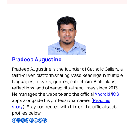
Pradeep Augustine
Pradeep Augustine is the founder of Catholic Gallery, a
faith-driven platform sharing Mass Readings in multiple
languages, prayers, quotes, catechism, Bible plans,
reflections, and other spiritual resources since 2013.
He manages the website and the official
Android
/
iOS
apps alongside his professional career (
Read his
story
). Stay connected with him on the official social
profiles below.
Follow Pradeep on Facebook
Follow Pradeep on Instagram
Follow Pradeep on X
Follow Pradeep on LinkedIn
Follow Pradeep on Pinterest
Subscribe to Pradeep’s Youtube Channel
Follow Pradeep on WordPress
Follow Pradeep on GitHub