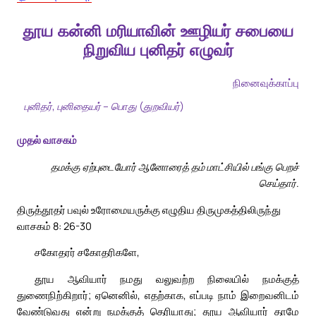
தூய கன்னி மரியாவின் ஊழியர் சபையை
நிறுவிய புனிதர் எழுவர்
நினைவுக்காப்பு
புனிதர், புனிதையர் – பொது (துறவியர்)
முதல் வாசகம்
தமக்கு ஏற்புடையோர் ஆனோரைத் தம் மாட்சியில் பங்கு பெறச்
செய்தார்.
திருத்தூதர் பவுல் உரோமையருக்கு எழுதிய திருமுகத்திலிருந்து
வாசகம் 8: 26-30
சகோதரர் சகோதரிகளே,
தூய ஆவியார் நமது வலுவற்ற நிலையில் நமக்குத்
துணைநிற்கிறார்; ஏனெனில், எதற்காக, எப்படி நாம் இறைவனிடம்
வேண்டுவது என்று நமக்குத் தெரியாது; தூய ஆவியார் தாமே