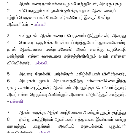
1
ஆண்டவரை நான் எக்காலமும் போற்றுவேன்; அவரது புகழ்
2
எப்பொழுதும் என் நாவில் ஒலிக்கும்.
நான் ஆண்டவரைப்
பற்றிப் பெருமையாகப் பேசுவேன்; எளியோர் இதைக் கேட்டு
அக்களிப்பர். –
பல்லவி
3
என்னுடன் ஆண்டவரைப் பெருமைப்படுத்துங்கள்; அவரது
4
பெயரை ஒருமிக்க மேன்மைப்படுத்துவோம்.
துணைவேண்டி
நான் ஆண்டவரை மன்றாடினேன்; அவர் எனக்கு மறுமொழி
பகர்ந்தார்; எல்லா வகையான அச்சத்தினின்றும் அவர் என்னை
விடுவித்தார். –
பல்லவி
5
அவரை நோக்கிப் பார்த்தோர் மகிழ்ச்சியால் மிளிர்ந்தனர்;
6
அவர்கள் முகம் அவமானத்திற்கு உள்ளாகவில்லை.
இந்த
ஏழை கூவியழைத்தான்; ஆண்டவர் அவனுக்குச் செவிசாய்த்தார்;
அவர் எல்லா நெருக்கடியினின்றும் அவனை விடுவித்துக் காத்தார்.
–
பல்லவி
7
ஆண்டவருக்கு அஞ்சி வாழ்வோரை அவர்தம் தூதர் சூழ்ந்து
8
நின்று காத்திடுவர்.
ஆண்டவர் எத்துணை இனியவர் என்று
சுவைத்துப் பாருங்கள்; அவரிடம் அடைக்கலம் புகுவோர்
பேறுபெற்றோர். –
பல்லவி