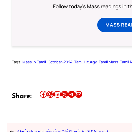
Follow today's Mass readings in t
MASS REA
Tags:
Mass in Tamil
October-2024
Tamil Liturgy
Tamil Mass
Tamil 
Share this article on Facebook
Share this article on WhatsApp
Share this article on LinkedIn
Share this article on X
Share this article on Telegram
Email this Article
Share:
←
திருப்பலி வாசகங்கள் – அக்டோபர் 9, 2024 – வ2