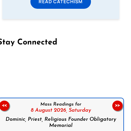
READ CATECHISM
Stay Connected
on Facebook
Follow us on Instagram
Follow us on X
Subscribe to our YouTube Channel
Follow us on WhatsApp
Mass Readings for
<<
>>
8 August 2026,
Saturday
Dominic, Priest, Religious Founder Obligatory
Memorial