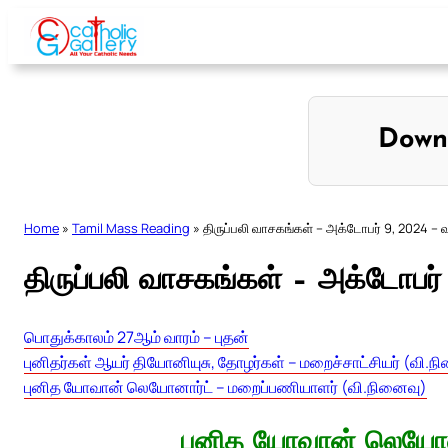
Skip
to
content
Down
Home
»
Tamil Mass Reading
»
திருப்பலி வாசகங்கள் – அக்டோபர் 9, 2024 – 
திருப்பலி வாசகங்கள் – அக்டோபர்
பொதுக்காலம் 27ஆம் வாரம் – புதன்
புனிதர்கள் ஆயர் தியோனியுசு, தோழர்கள் – மறைச்சாட்சியர் (வி.ந
புனித யோவான் லெயோனார்ட் – மறைப்பணியாளர் (வி.நினைவு)
புனித யோவான் லெயோன