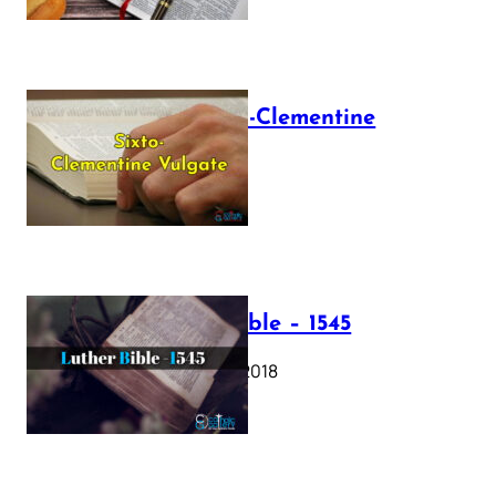
The Sixto-Clementine
Vulgate
July 12, 2025
Luther Bible – 1545
October 17, 2018