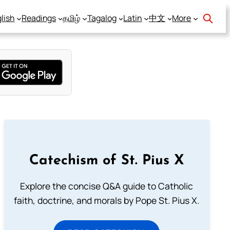
lish
Readings
தமிழ்
Tagalog
Latin
中文
More
Catechism of St. Pius X
Explore the concise Q&A guide to Catholic
faith, doctrine, and morals by Pope St. Pius X.