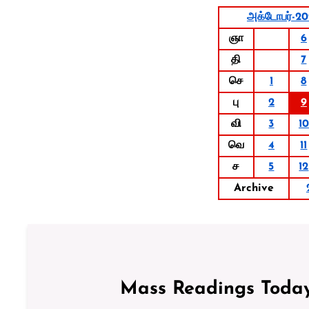
அக்டோபர்-2
ஞா
6
தி
7
செ
1
8
பு
2
9
வி
3
10
வெ
4
11
ச
5
12
Archive
Mass Readings Today