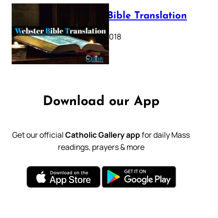
Webster Bible Translation
October 11, 2018
Download our App
Get our official
Catholic Gallery app
for daily Mass
readings, prayers & more