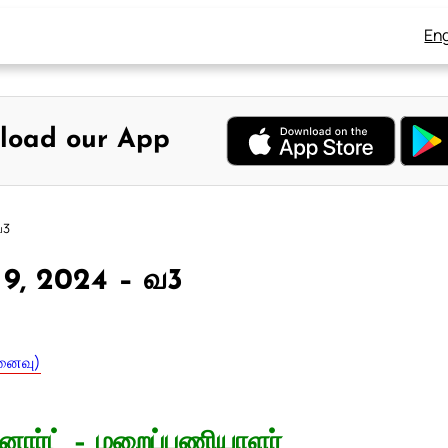
Eng
load our App
வ3
 9, 2024 – வ3
ினைவு)
ார்ட் – மறைப்பணியாளர்