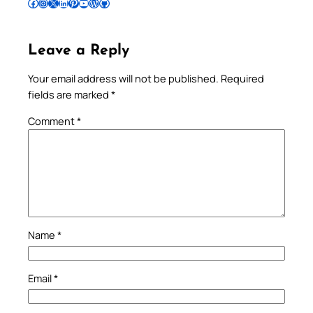
Follow Pradeep on Facebook
Follow Pradeep on Instagram
Follow Pradeep on X
Follow Pradeep on LinkedIn
Follow Pradeep on Pinterest
Subscribe to Pradeep’s Youtube Channel
Follow Pradeep on WordPress
Follow Pradeep on GitHub
Leave a Reply
Your email address will not be published.
Required
fields are marked
*
Comment
*
Name
*
Email
*