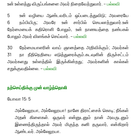
உன் உள்ளத்து விருப்பங்களை அவர் நிறைவேற்றுவார். –
பல்லவி
5
உன் வழியை ஆண்டவரிடம் ஒப்படைத்துவிடு; அவரையே
6
நம்பியிரு; அவரே உன் சார்பில் செயலாற்றுவார்.
உன்
நேர்மையைக் கதிரொளி போலும், உன் நாணயத்தை நண்பகல்
போலும் அவர் விளங்கச் செய்வார். –
பல்லவி
30
நேர்மையாளரின் வாய் ஞானத்தை அறிவிக்கும்; அவர்கள்
31
நா நீதிநெறியை எடுத்துரைக்கும்.
கடவுளின் திருச்சட்டம்
அவர்களது உள்ளத்தில் இருக்கின்றது; அவர்களின் கால்கள்
சறுக்குவதில்லை. –
பல்லவி
நற்செய்திக்கு முன் வாழ்த்தொலி
யோவா 15: 5
அல்லேலூயா, அல்லேலூயா! நானே திராட்சைக் கொடி; நீங்கள்
அதன் கிளைகள். ஒருவர் என்னுடனும் நான் அவருடனும்
இணைந்திருந்தால் அவர் மிகுந்த கனி தருவார், என்கிறார்
ஆண்டவர். அல்லேலூயா.