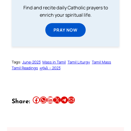
Find and recite daily Catholic prayers to
enrich your spiritual life.
PRAY NOW
Tags:
June-2023
Mass in Tamil
Tamil Liturgy
Tamil Mass
Tamil Readings
ஜூன் – 2023
Share this article on Facebook
Share this article on WhatsApp
Share this article on LinkedIn
Share this article on X
Share this article on Telegram
Email this Article
Share: