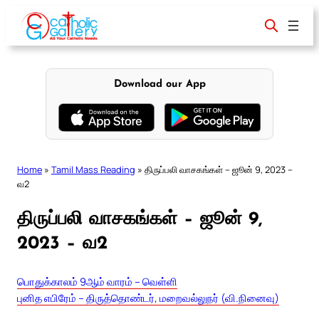
Skip
to
content
Download our App
Home
»
Tamil Mass Reading
»
திருப்பலி வாசகங்கள் – ஜூன் 9, 2023 –
வ2
திருப்பலி வாசகங்கள் – ஜூன் 9,
2023 – வ2
பொதுக்காலம் 9ஆம் வாரம் – வெள்ளி
புனித எபிரேம் – திருத்தொண்டர், மறைவல்லுநர் (வி.நினைவு)