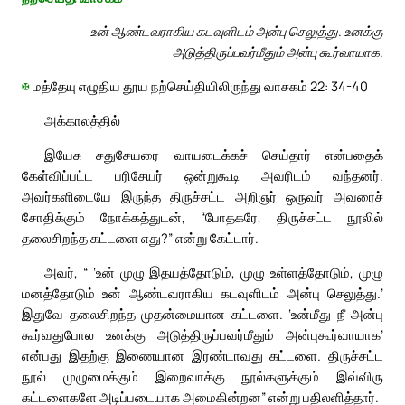
உன் ஆண்டவராகிய கடவுளிடம் அன்பு செலுத்து. உனக்கு
அடுத்திருப்பவர்மீதும் அன்பு கூர்வாயாக.
✠
மத்தேயு எழுதிய தூய நற்செய்தியிலிருந்து வாசகம் 22: 34-40
அக்காலத்தில்
இயேசு சதுசேயரை வாயடைக்கச் செய்தார் என்பதைக்
கேள்விப்பட்ட பரிசேயர் ஒன்றுகூடி அவரிடம் வந்தனர்.
அவர்களிடையே இருந்த திருச்சட்ட அறிஞர் ஒருவர் அவரைச்
சோதிக்கும் நோக்கத்துடன், “போதகரே, திருச்சட்ட நூலில்
தலைசிறந்த கட்டளை எது?” என்று கேட்டார்.
அவர், “ ‘உன் முழு இதயத்தோடும், முழு உள்ளத்தோடும், முழு
மனத்தோடும் உன் ஆண்டவராகிய கடவுளிடம் அன்பு செலுத்து.’
இதுவே தலைசிறந்த முதன்மையான கட்டளை. ‘உன்மீது நீ அன்பு
கூர்வதுபோல உனக்கு அடுத்திருப்பவர்மீதும் அன்புகூர்வாயாக’
என்பது இதற்கு இணையான இரண்டாவது கட்டளை. திருச்சட்ட
நூல் முழுமைக்கும் இறைவாக்கு நூல்களுக்கும் இவ்விரு
கட்டளைகளே அடிப்படையாக அமைகின்றன” என்று பதிலளித்தார்.