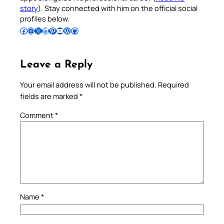
story
). Stay connected with him on the official social
profiles below.
Follow Pradeep on Facebook
Follow Pradeep on Instagram
Follow Pradeep on X
Follow Pradeep on LinkedIn
Follow Pradeep on Pinterest
Subscribe to Pradeep’s Youtube Channel
Follow Pradeep on WordPress
Follow Pradeep on GitHub
Leave a Reply
Your email address will not be published.
Required
fields are marked
*
Comment
*
Name
*