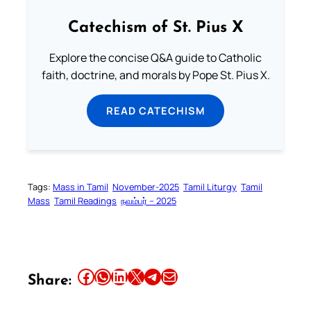
Catechism of St. Pius X
Explore the concise Q&A guide to Catholic
faith, doctrine, and morals by Pope St. Pius X.
READ CATECHISM
Tags:
Mass in Tamil
November-2025
Tamil Liturgy
Tamil
Mass
Tamil Readings
நவம்பர் – 2025
Share this article on Facebook
Share this article on WhatsApp
Share this article on LinkedIn
Share this article on X
Share this article on Telegram
Email this Article
Share: