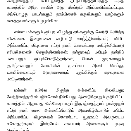
வேற்றினத்தார் பலிபீடத்தைத் தீட்டுப்படுத்தியிருந்த அதே
காலத்தில் அதே நாளில் அது மீண்டும் அர்ப்பணிக்கப்பட்டது.
அப்பொழுது பாடல்களும் நரம்பிசைக் கருவிகளும் யாழ்களும்
கைத்தாளங்களும் முழங்கின.
எல்லா மக்களும் குப்புற விழுந்து தங்களுக்கு வெற்றி அளித்த
விண்ணக இறைவனை வழிபட்டு வாழ்த்தினார்கள்; பலிபீட
அர்ப்பணிப்பு விழாவை எட்டு நாள் கொண்டாடி மகிழ்ச்சியோடு
எரிபலிகளைச் செலுத்தினார்கள்; நல்லுறவுப் பலியும் நன்றிப்
படையலும் ஒப்புக்கொடுத்தார்கள்; பொன் முடிகளாலும்
குமிழ்களாலும் கோவிலின் முகப்பை அணி செய்து,
வாயில்களையும் அறைகளையும் புதுப்பித்துக் கதவுகளை
மாட்டினார்கள்.
மக்கள் நடுவே மிகுந்த அக்களிப்பு நிலவியது;
வேற்றினத்தாரின் பழிச்சொல் நீங்கியது. ஆண்டுதோறும் குறிப்பிட்ட
காலத்தில், அதாவது கிஸ்லேவு மாதம் இருபத்தைந்தாம் நாள்முதல்
எட்டு நாள் வரை அக்களிப்போடும் அகமகிழ்வோடும் பலிபீட
அர்ப்பணிப்பு விழாவைக் கொண்டாட யூதாவும் அவருடைய
சகோதரர்களும் இஸ்ரயேல் சபையார் அனைவரும் முடிவு
செய்தார்கள்.