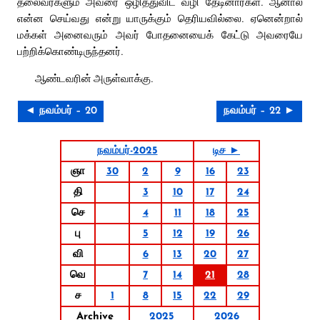
தலைவர்களும் அவரை ஒழித்துவிட வழி தேடினார்கள். ஆனால்
என்ன செய்வது என்று யாருக்கும் தெரியவில்லை. ஏனென்றால்
மக்கள் அனைவரும் அவர் போதனையைக் கேட்டு அவரையே
பற்றிக்கொண்டிருந்தனர்.
ஆண்டவரின் அருள்வாக்கு.
◄ நவம்பர் – 20
நவம்பர் – 22 ►
நவம்பர்-2025
டிச ►
ஞா
30
2
9
16
23
தி
3
10
17
24
செ
4
11
18
25
பு
5
12
19
26
வி
6
13
20
27
வெ
7
14
21
28
ச
1
8
15
22
29
Archive
2025
2026