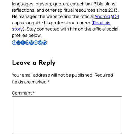
languages, prayers, quotes, catechism, Bible plans,
reflections, and other spiritual resources since 2013.
He manages the website and the official
Android
/
iOS
apps alongside his professional career (
Read his
story
). Stay connected with him on the official social
profiles below.
Follow Pradeep on Facebook
Follow Pradeep on Instagram
Follow Pradeep on X
Follow Pradeep on LinkedIn
Follow Pradeep on Pinterest
Subscribe to Pradeep’s Youtube Channel
Follow Pradeep on WordPress
Follow Pradeep on GitHub
Leave a Reply
Your email address will not be published.
Required
fields are marked
*
Comment
*