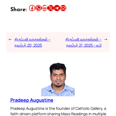
Share this article on Facebook
Share this article on WhatsApp
Share this article on LinkedIn
Share this article on X
Share this article on Telegram
Email this Article
Share:
←
திருப்பலி வாசகங்கள் –
திருப்பலி வாசகங்கள் –
→
நவம்பர் 20, 2025
நவம்பர் 21, 2025 – வ2
Pradeep Augustine
Pradeep Augustine is the founder of Catholic Gallery, a
faith-driven platform sharing Mass Readings in multiple