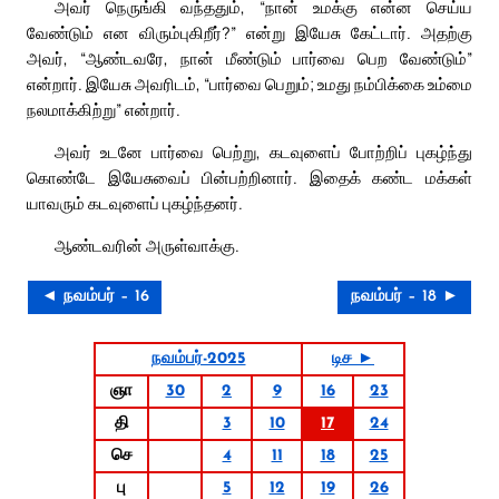
அவர் நெருங்கி வந்ததும், “நான் உமக்கு என்ன செய்ய
வேண்டும் என விரும்புகிறீர்?” என்று இயேசு கேட்டார். அதற்கு
அவர், “ஆண்டவரே, நான் மீண்டும் பார்வை பெற வேண்டும்”
என்றார். இயேசு அவரிடம், “பார்வை பெறும்; உமது நம்பிக்கை உம்மை
நலமாக்கிற்று” என்றார்.
அவர் உடனே பார்வை பெற்று, கடவுளைப் போற்றிப் புகழ்ந்து
கொண்டே இயேசுவைப் பின்பற்றினார். இதைக் கண்ட மக்கள்
யாவரும் கடவுளைப் புகழ்ந்தனர்.
ஆண்டவரின் அருள்வாக்கு.
◄ நவம்பர் – 16
நவம்பர் – 18 ►
நவம்பர்-2025
டிச ►
ஞா
30
2
9
16
23
தி
3
10
17
24
செ
4
11
18
25
பு
5
12
19
26