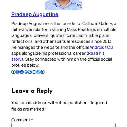
Pradeep Augustine
Pradeep Augustine is the founder of Catholic Gallery, a
faith-driven platform sharing Mass Readings in multiple
languages, prayers, quotes, catechism, Bible plans,
reflections, and other spiritual resources since 2013.
He manages the website and the official
Android
/
iOS
apps alongside his professional career (
Read his
story
). Stay connected with him on the official social
profiles below.
Follow Pradeep on Facebook
Follow Pradeep on Instagram
Follow Pradeep on X
Follow Pradeep on LinkedIn
Follow Pradeep on Pinterest
Subscribe to Pradeep’s Youtube Channel
Follow Pradeep on WordPress
Follow Pradeep on GitHub
Leave a Reply
Your email address will not be published.
Required
fields are marked
*
Comment
*