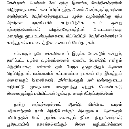
சென்றனர். அவர்கள் கேட்டதற்கு இணங்க, வேற்றினத்தாரின்
விதிமுறைகளைக் கடைப்பிடிப்பதற்கு அவன் அவர்களுக்கு உரிமை
அளித்தான். வேற்றினத்தாருடைய பழக்க வழக்கத்திற்கு ஏற்ப
அவர்கள் எருசலேமில் உடற்பயிற்சிக் கூடம் ஒன்று
ஏற்படுத்தினார்கள்; விருத்தசேதனத்தின் அடையாளத்தை
மறைத்து, தூய உடன்படிக்கையை விட்டுவிட்டு, வேற்றினத்தாரோடு
கலந்து, எல்லா வகைத் தீமைகளையும் செய்தார்கள்.
எல்லாரும் ஒரே மக்களினமாய் இருக்க வேண்டும் என்றும்,
தனிப்பட்ட பழக்க வழக்கங்களைக் கைவிட வேண்டும் என்றும்
அந்தியோக்கு மன்னன் தன் பேரரசு முழுவதிலும் ஆணை
பிறப்பித்தான். மன்னனின் கட்டளைப்படி நடக்கப் பிற இனத்தார்
அனைவரும் இசைந்தனர். இஸ்ரயேலருள் பலர் மன்னனுடைய
வழிபாட்டு முறைகளை மனமுவந்து ஏற்றுக் கொண்டனர்;
சிலைகளுக்குப் பலியிட்டனர்; ஓய்வு நாளைத் தீட்டுப்படுத்தினர்.
நூற்று நாற்பத்தைந்தாம் ஆண்டு கிஸ்லேவு மாதம்
பதினைந்தாம் நாள் அந்தியோக்கும் அவனுடைய ஆள்களும்
பலிபீடத்தின் மேல் நடுங்க வைக்கும் தீட்டை நிறுவினார்கள்;
யூதேயாவின் நகரங்களெங்கும் சிலை வழிபாட்டுக்கான