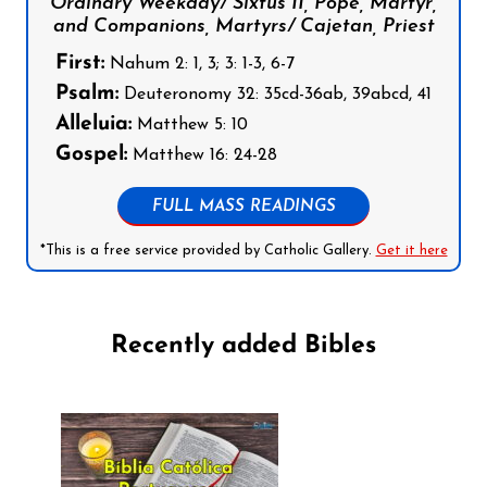
Ordinary Weekday/ Sixtus II, Pope, Martyr,
and Companions, Martyrs/ Cajetan, Priest
First:
Nahum 2: 1, 3; 3: 1-3, 6-7
Psalm:
Deuteronomy 32: 35cd-36ab, 39abcd, 41
Alleluia:
Matthew 5: 10
Gospel:
Matthew 16: 24-28
FULL MASS READINGS
*This is a free service provided by Catholic Gallery.
Get it here
Recently added Bibles