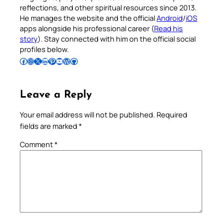
reflections, and other spiritual resources since 2013.
He manages the website and the official
Android
/
iOS
apps alongside his professional career (
Read his
story
). Stay connected with him on the official social
profiles below.
Follow Pradeep on Facebook
Follow Pradeep on Instagram
Follow Pradeep on X
Follow Pradeep on LinkedIn
Follow Pradeep on Pinterest
Subscribe to Pradeep’s Youtube Channel
Follow Pradeep on WordPress
Follow Pradeep on GitHub
Leave a Reply
Your email address will not be published.
Required
fields are marked
*
Comment
*