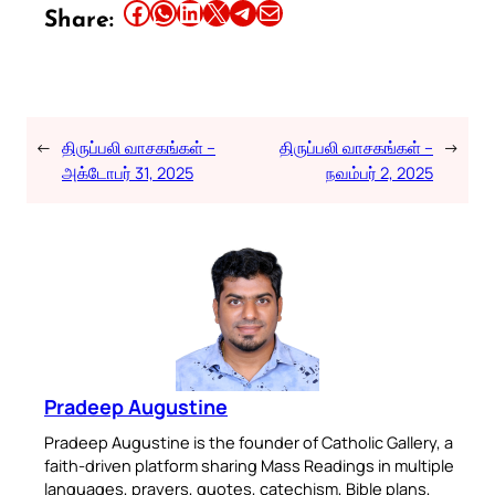
Share this article on Facebook
Share this article on WhatsApp
Share this article on LinkedIn
Share this article on X
Share this article on Telegram
Email this Article
Share:
←
திருப்பலி வாசகங்கள் –
திருப்பலி வாசகங்கள் –
→
அக்டோபர் 31, 2025
நவம்பர் 2, 2025
Pradeep Augustine
Pradeep Augustine is the founder of Catholic Gallery, a
faith-driven platform sharing Mass Readings in multiple
languages, prayers, quotes, catechism, Bible plans,