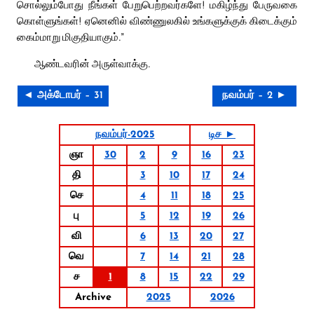
சொல்லும்போது நீங்கள் பேறுபெற்றவர்களே! மகிழ்ந்து பேருவகை
கொள்ளுங்கள்! ஏனெனில் விண்ணுலகில் உங்களுக்குக் கிடைக்கும்
கைம்மாறு மிகுதியாகும்.”
ஆண்டவரின் அருள்வாக்கு.
◄ அக்டோபர் – 31
நவம்பர் – 2 ►
நவம்பர்-2025
டிச ►
ஞா
30
2
9
16
23
தி
3
10
17
24
செ
4
11
18
25
பு
5
12
19
26
வி
6
13
20
27
வெ
7
14
21
28
ச
1
8
15
22
29
Archive
2025
2026