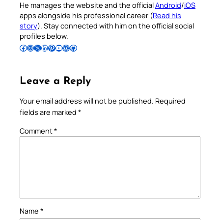
He manages the website and the official
Android
/
iOS
apps alongside his professional career (
Read his
story
). Stay connected with him on the official social
profiles below.
Follow Pradeep on Facebook
Follow Pradeep on Instagram
Follow Pradeep on X
Follow Pradeep on LinkedIn
Follow Pradeep on Pinterest
Subscribe to Pradeep’s Youtube Channel
Follow Pradeep on WordPress
Follow Pradeep on GitHub
Leave a Reply
Your email address will not be published.
Required
fields are marked
*
Comment
*
Name
*