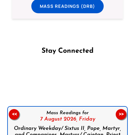
MASS READINGS (DRB)
Stay Connected
Follow us on Facebook
Follow us on Instagram
Follow us on X
Subscribe to our YouTube Channel
Follow us on WhatsApp
Mass Readings for
<<
>>
7 August 2026,
Friday
Ordinary Weekday/ Sixtus II, Pope, Martyr,
and Companions, Martyrs/ Cajetan, Priest