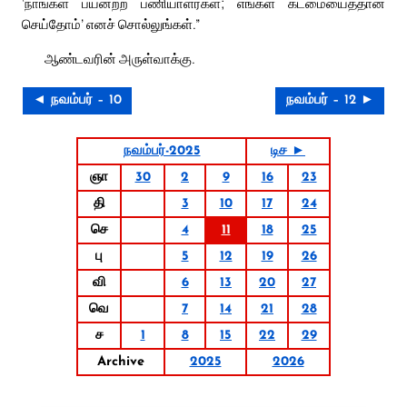
‘நாங்கள் பயனற்ற பணியாளர்கள்; எங்கள் கடமையைத்தான்
செய்தோம்’ எனச் சொல்லுங்கள்.”
ஆண்டவரின் அருள்வாக்கு.
◄ நவம்பர் – 10
நவம்பர் – 12 ►
நவம்பர்-2025
டிச ►
ஞா
30
2
9
16
23
தி
3
10
17
24
செ
4
11
18
25
பு
5
12
19
26
வி
6
13
20
27
வெ
7
14
21
28
ச
1
8
15
22
29
Archive
2025
2026