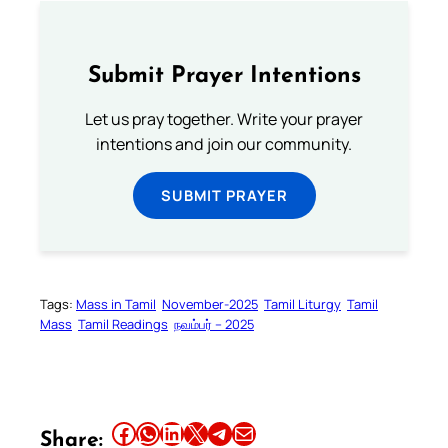
Submit Prayer Intentions
Let us pray together. Write your prayer
intentions and join our community.
SUBMIT PRAYER
Tags:
Mass in Tamil
November-2025
Tamil Liturgy
Tamil
Mass
Tamil Readings
நவம்பர் – 2025
Share this article on Facebook
Share this article on WhatsApp
Share this article on LinkedIn
Share this article on X
Share this article on Telegram
Email this Article
Share: