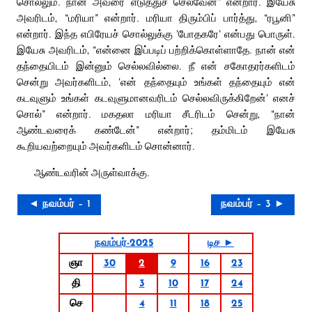
சொல்லும். நான் அவரை எடுத்துச் செல்வேன்” என்றார். இயேசு
அவரிடம், “மரியா” என்றார். மரியா திரும்பிப் பார்த்து, “ரபூனி”
என்றார். இந்த எபிரேயச் சொல்லுக்கு ‘போதகரே’ என்பது பொருள்.
இயேசு அவரிடம், “என்னை இப்படிப் பற்றிக்கொள்ளாதே. நான் என்
தந்தையிடம் இன்னும் செல்லவில்லை. நீ என் சகோதரர்களிடம்
சென்று அவர்களிடம், ‘என் தந்தையும் உங்கள் தந்தையும் என்
கடவுளும் உங்கள் கடவுளுமானவரிடம் செல்லவிருக்கிறேன்’ எனச்
சொல்” என்றார். மகதலா மரியா சீடரிடம் சென்று, “நான்
ஆண்டவரைக் கண்டேன்” என்றார்; தம்மிடம் இயேசு
கூறியவற்றையும் அவர்களிடம் சொன்னார்.
ஆண்டவரின் அருள்வாக்கு.
◄ நவம்பர் – 1
நவம்பர் – 3 ►
நவம்பர்-2025
டிச ►
ஞா
30
2
9
16
23
தி
3
10
17
24
செ
4
11
18
25