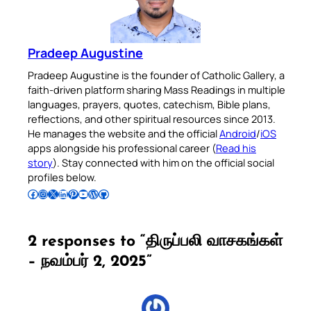
Pradeep Augustine
Pradeep Augustine is the founder of Catholic Gallery, a
faith-driven platform sharing Mass Readings in multiple
languages, prayers, quotes, catechism, Bible plans,
reflections, and other spiritual resources since 2013.
He manages the website and the official
Android
/
iOS
apps alongside his professional career (
Read his
story
). Stay connected with him on the official social
profiles below.
Follow Pradeep on Facebook
Follow Pradeep on Instagram
Follow Pradeep on X
Follow Pradeep on LinkedIn
Follow Pradeep on Pinterest
Subscribe to Pradeep’s Youtube Channel
Follow Pradeep on WordPress
Follow Pradeep on GitHub
2 responses to “திருப்பலி வாசகங்கள்
– நவம்பர் 2, 2025”