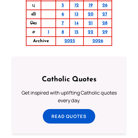
பு
5
12
19
26
வி
6
13
20
27
வெ
7
14
21
28
ச
1
8
15
22
29
Archive
2025
2026
Catholic Quotes
Get inspired with uplifting Catholic quotes
every day.
READ QUOTES