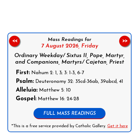
Follow us on Facebook
Follow us on Instagram
Follow us on X
Subscribe to our YouTube Channel
Follow us on WhatsApp
Mass Readings for
<<
>>
7 August 2026,
Friday
Ordinary Weekday/ Sixtus II, Pope, Martyr,
and Companions, Martyrs/ Cajetan, Priest
First:
Nahum 2: 1, 3; 3: 1-3, 6-7
Psalm:
Deuteronomy 32: 35cd-36ab, 39abcd, 41
Alleluia:
Matthew 5: 10
Gospel:
Matthew 16: 24-28
FULL MASS READINGS
*This is a free service provided by Catholic Gallery.
Get it here