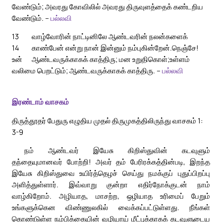
வேண்டும்; அவரது கோவிலில் அவரது திருவுளத்தைக் கண்டறிய
வேண்டும். –
பல்லவி
13
வாழ்வோரின் நாட்டினிலே ஆண்டவரின் நலன்களைக்
14
காண்பேன் என்று நான் இன்னும் நம்புகின்றேன்.
நெஞ்சே!
உன்
ஆண்டவருக்காகக் காத்திரு; மன உறுதிகொள்;
உள்ளம்
வலிமை பெறட்டும்; ஆண்டவருக்காகக் காத்திரு. –
பல்லவி
இரண்டாம் வாசகம்
திருத்தூதர் பேதுரு எழுதிய முதல் திருமுகத்திலிருந்து வாசகம் 1:
3-9
நம் ஆண்டவர் இயேசு கிறிஸ்துவின் கடவுளும்
தந்தையுமானவர் போற்றி! அவர் தம் பேரிரக்கத்தின்படி, இறந்த
இயேசு கிறிஸ்துவை உயிர்த்தெழச் செய்து நமக்குப் புதுப்பிறப்பு
அளித்துள்ளார். இவ்வாறு குன்றா எதிர்நோக்குடன் நாம்
வாழ்கிறோம். அழியாத, மாசற்ற, ஒழியாத உரிமைப் பேறும்
உங்களுக்கென விண்ணுலகில் வைக்கப்பட்டுள்ளது. நீங்கள்
கொண்டுள்ள நம்பிக்கையின் வழியாய் மீட்புக்காகக் கடவுளுடைய