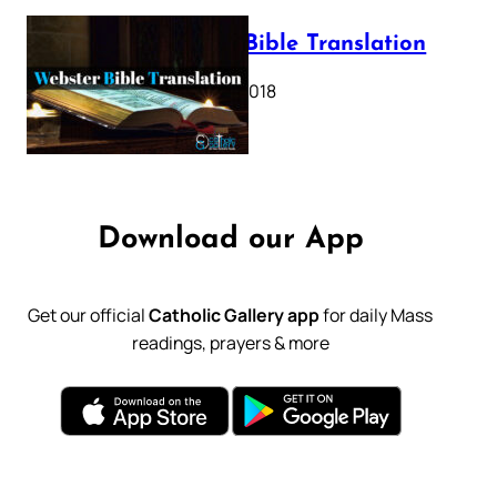
Webster Bible Translation
October 11, 2018
Download our App
Get our official
Catholic Gallery app
for daily Mass
readings, prayers & more