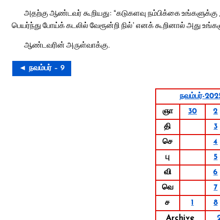
அதற்கு ஆண்டவர் கூறியது: “கடுகளவு நம்பிக்கை உங்களுக்கு இ
பெயர்ந்து போய்க் கடலில் வேரூன்றி நில்’ எனக் கூறினால் அது உங்களுக்
ஆண்டவரின் அருள்வாக்கு.
◄ நவம்பர் – 9
நவம்பர்-202
ஞா
30
2
தி
3
செ
4
பு
5
வி
6
வெ
7
ச
1
8
Archive