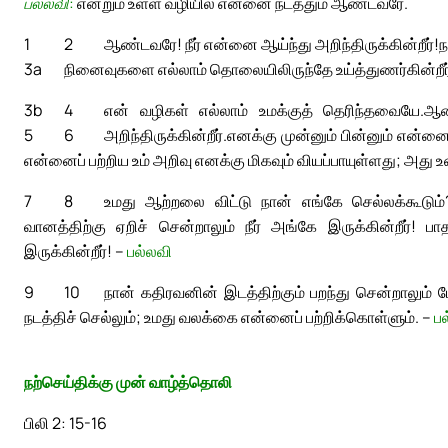
பல்லவி:
என்றும் உள்ள வழியில் என்னை நடத்தும் ஆண்டவரே.
1
2
ஆண்டவரே! நீர் என்னை ஆய்ந்து அறிந்திருக்கின்றீர்!
ந
3a
நினைவுகளை எல்லாம் தொலையிலிருந்தே உய்த்துணர்கின்றீர
3b
4
என் வழிகள் எல்லாம் உமக்குத் தெரிந்தவையே.
ஆண
5
6
அறிந்திருக்கின்றீர்.
எனக்கு முன்னும் பின்னும் என்னைச் 
என்னைப் பற்றிய உம் அறிவு எனக்கு மிகவும் வியப்பாயுள்ளது; அது
7
8
உமது ஆற்றலை விட்டு நான் எங்கே செல்லக்கூடும்?
வானத்திற்கு ஏறிச் சென்றாலும் நீர் அங்கே இருக்கின்றீர்!
இருக்கின்றீர்! –
பல்லவி
9
10
நான் கதிரவனின் இடத்திற்கும் பறந்து சென்றாலும் மே
நடத்திச் செல்லும்; உமது வலக்கை என்னைப் பற்றிக்கொள்ளும். –
ப
நற்செய்திக்கு முன் வாழ்த்தொலி
பிலி 2: 15-16