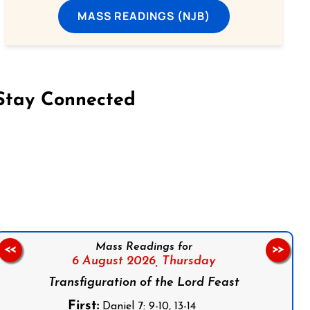
MASS READINGS (NJB)
Stay Connected
on Facebook
Follow us on Instagram
Follow us on X
Subscribe to our YouTube Channel
Follow us on WhatsApp
Mass Readings for
<<
>>
6 August 2026,
Thursday
Transfiguration of the Lord Feast
First:
Daniel 7: 9-10, 13-14