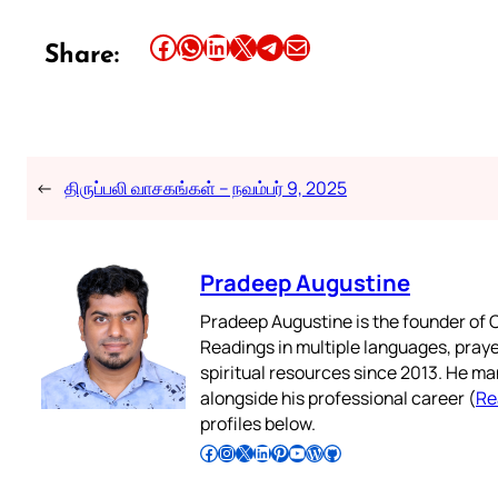
Share this article on Facebook
Share this article on WhatsApp
Share this article on LinkedIn
Share this article on X
Share this article on Telegram
Email this Article
Share:
←
திருப்பலி வாசகங்கள் – நவம்பர் 9, 2025
Pradeep Augustine
Pradeep Augustine is the founder of C
Readings in multiple languages, praye
spiritual resources since 2013. He ma
alongside his professional career (
Re
profiles below.
Follow Pradeep on Facebook
Follow Pradeep on Instagram
Follow Pradeep on X
Follow Pradeep on LinkedIn
Follow Pradeep on Pinterest
Subscribe to Pradeep’s Youtube Channel
Follow Pradeep on WordPress
Follow Pradeep on GitHub