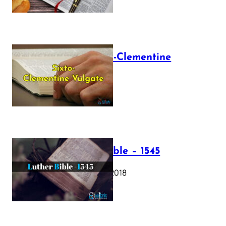
The Sixto-Clementine
Vulgate
July 12, 2025
Luther Bible – 1545
October 17, 2018