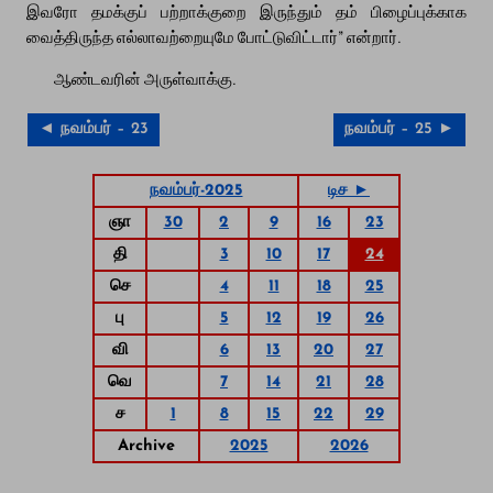
இவரோ தமக்குப் பற்றாக்குறை இருந்தும் தம் பிழைப்புக்காக
வைத்திருந்த எல்லாவற்றையுமே போட்டுவிட்டார்” என்றார்.
ஆண்டவரின் அருள்வாக்கு.
◄ நவம்பர் – 23
நவம்பர் – 25 ►
நவம்பர்-2025
டிச ►
ஞா
30
2
9
16
23
தி
3
10
17
24
செ
4
11
18
25
பு
5
12
19
26
வி
6
13
20
27
வெ
7
14
21
28
ச
1
8
15
22
29
Archive
2025
2026