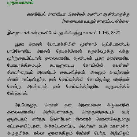
முதல் வாசகம்
தானியேல், அனனியா, மிசாவேல், அசரியா ஆகியோருக்கு
இணையாக யாரும் காணப்படவில்லை.
இறைவாக்கினர் தானியேல் நூலிலிருந்து வாசகம் 1: 1-6, 8-20
யூதா அரசன் யோயாக்கிமின் மூன்றாம் ஆட்சியாண்டில்
பாபிலோனிய அரசன் நெபுகத்னேசர் எருசலேமுக்கு வந்து
முற்றுகையிட்டான். தலைவராகிய ஆண்டவர் யூதா அரசனாகிய
யோயாக்கிமையும் கடவுளுடைய கோவிலின் கலன்கள்
சிலவற்றையும் அவனிடம் கையளித்தார். அவனும் அவற்றைச்
சீனார் நாட்டிலிருந்த தன் தெய்வத்தின் கோவிலுக்கு எடுத்துச்
சென்று அவற்றைத் தன் தெய்வத்திற்குரிய கருவூலத்தில்
சேர்த்தான்.
அப்பொழுது, அரசன் தன் அரண்மனை அலுவலரின்
தலைவனாகிய அஸ்பெனாசுக்கு, அரசகுலத்தையும் உயர்
குடியையும் சார்ந்த இஸ்ரயேலர் சிலரைக் கொண்டுவருமாறு
கட்டளையிட்டான். அக்கட்டளைப்படி அவர்கள் உடல் ஊனமற்ற,
அழகுமிக்க, எல்லா ஞானத்திலும் தேர்ச்சி பெற்ற, அறிவிலும்