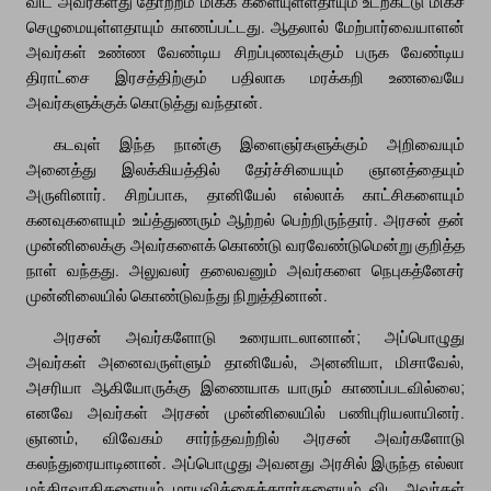
விட அவர்களது தோற்றம் மிகக் களையுள்ளதாயும் உடற்கட்டு மிகச்
செழுமையுள்ளதாயும் காணப்பட்டது. ஆதலால் மேற்பார்வையாளன்
அவர்கள் உண்ண வேண்டிய சிறப்புணவுக்கும் பருக வேண்டிய
திராட்சை இரசத்திற்கும் பதிலாக மரக்கறி உணவையே
அவர்களுக்குக் கொடுத்து வந்தான்.
கடவுள் இந்த நான்கு இளைஞர்களுக்கும் அறிவையும்
அனைத்து இலக்கியத்தில் தேர்ச்சியையும் ஞானத்தையும்
அருளினார். சிறப்பாக, தானியேல் எல்லாக் காட்சிகளையும்
கனவுகளையும் உய்த்துணரும் ஆற்றல் பெற்றிருந்தார். அரசன் தன்
முன்னிலைக்கு அவர்களைக் கொண்டு வரவேண்டுமென்று குறித்த
நாள் வந்தது. அலுவலர் தலைவனும் அவர்களை நெபுகத்னேசர்
முன்னிலையில் கொண்டுவந்து நிறுத்தினான்.
அரசன் அவர்களோடு உரையாடலானான்; அப்பொழுது
அவர்கள் அனைவருள்ளும் தானியேல், அனனியா, மிசாவேல்,
அசரியா ஆகியோருக்கு இணையாக யாரும் காணப்படவில்லை;
எனவே அவர்கள் அரசன் முன்னிலையில் பணிபுரியலாயினர்.
ஞானம், விவேகம் சார்ந்தவற்றில் அரசன் அவர்களோடு
கலந்துரையாடினான். அப்பொழுது அவனது அரசில் இருந்த எல்லா
மந்திரவாதிகளையும் மாயவித்தைக்காரர்களையும் விட அவர்கள்