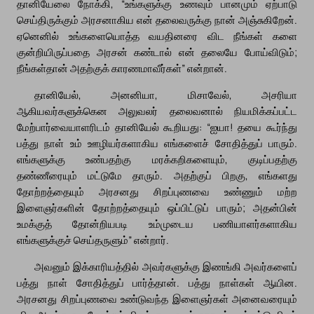
தானியேலை நோக்கி, “உங்களுக்கு உணவும் பானமும் ஏற்பாடு
செய்திருக்கும் அரசனாகிய என் தலைவருக்கு நான் அஞ்சுகிறேன்.
ஏனெனில் உங்களையொத்த வயதினரை விட நீங்கள் களை
குன்றியிருப்பதை அரசன் கண்டால் என் தலையே போய்விடும்;
நீங்கள்தான் அதற்குக் காரணமாவீர்கள்” என்றான்.
தானியேல், அனனியா, மிசாவேல், அசரியா
ஆகியவர்களுக்கென அலுவலர் தலைவனால் நியமிக்கப்பட்ட
மேற்பார்வையாளரிடம் தானியேல் கூறியது: “ஐயா! தயை கூர்ந்து
பத்து நாள் உம் ஊழியர்களாகிய எங்களைச் சோதித்துப் பாரும்.
எங்களுக்கு உண்பதற்கு மரக்கறிகளையும், குடிப்பதற்கு
தண்ணீரையும் மட்டுமே தாரும். அதற்குப் பிறகு, எங்களது
தோற்றத்தையும் அரசனது சிறப்புணவை உண்ணும் மற்ற
இளைஞர்களின் தோற்றத்தையும் ஒப்பிட்டுப் பாரும்; அதன்பின்
உமக்குத் தோன்றியபடி உம்முடைய பணியாளர்களாகிய
எங்களுக்குச் செய்தருளும்” என்றார்.
அவனும் இக்காரியத்தில் அவர்களுக்கு இணங்கி அவர்களைப்
பத்து நாள் சோதித்துப் பார்த்தான். பத்து நாள்கள் ஆயின.
அரசனது சிறப்புணவை உண்டுவந்த இளைஞர்கள் அனைவரையும்