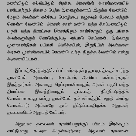
உணர்விலும் கல்வியிலும் சிறந்த, அரசனின் அரண்மனையில்
பணியாற்றும் திறமை பெற்ற இளைஞர்களாய் இருக்க வேண்டும்.
மேலும் அவர்கள் கல்தேய மொழியை எழுதவும் பேசவும் கற்றுக்
கொள்ள வேண்டும். அரசன் தான் உண்டு வந்த சிறப்புணவிலும்,
பருகி வந்த திராட்சை இரசத்திலும் நாள்தோறும் ஒரு பங்கை
அவர்களுக்குக் கொடுக்கும்படி ஏற்பாடு செய்தான். இவ்வாறு
மூன்றாண்டுகள் பயிற்சி அளித்தபின், இறுதியில் அவர்களை
அரசன் முன்னிலையில் கொண்டு வந்து நிறுத்த வேண்டும் என்று
ஆணையிட்டான்.
இப்படித் தேர்ந்தெடுக்கப்பட்டவர்களுள் யூதா குலத்தைச் சார்ந்த
தானியேல், அனனியா, மிசாவேல், அசரியா என்பவர்களும்
இருந்தார்கள். அரசனது சிறப்புணவினாலும், அவன் பருகி வந்த
திராட்சை இரசத்தினாலும் தம்மைத் தீட்டுப்படுத்திக்
கொள்ளலாகாது என்று தானியேல் தம் உள்ளத்தில் உறுதி செய்து
கொண்டார்; அவ்வாறே தாம் தீட்டுப்படாதிருக்க அலுவலர்
தலைவனிடம் அனுமதி கேட்டார்.
அலுவலர் தலைவன் தானியேலுக்குப் பரிவும் இரக்கமும்
காட்டுமாறு கடவுள் அருள்கூர்ந்தார். அலுவலர் தலைவன்