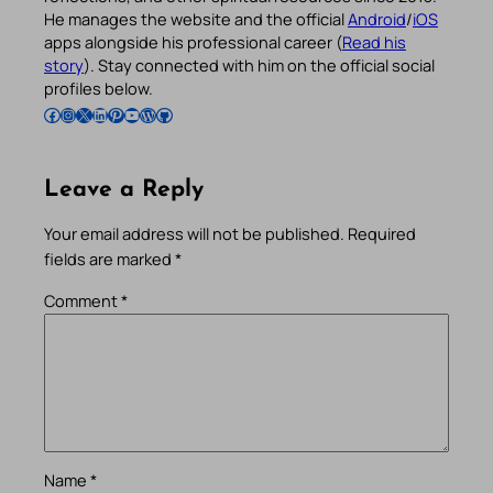
He manages the website and the official
Android
/
iOS
apps alongside his professional career (
Read his
story
). Stay connected with him on the official social
profiles below.
Follow Pradeep on Facebook
Follow Pradeep on Instagram
Follow Pradeep on X
Follow Pradeep on LinkedIn
Follow Pradeep on Pinterest
Subscribe to Pradeep’s Youtube Channel
Follow Pradeep on WordPress
Follow Pradeep on GitHub
Leave a Reply
Your email address will not be published.
Required
fields are marked
*
Comment
*
Name
*