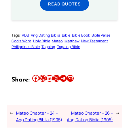
READ QUOTES
Tags:
ADB
Ang Dating Biblia
Bible
Bible Book
Bible Verse
God’s Word
Holy Bible
Mateo
Matthew
New Testament
Philippines Bible
Tagalog
Tagalog Bible
Share this article on Facebook
Share this article on WhatsApp
Share this article on LinkedIn
Share this article on X
Share this article on Telegram
Email this Article
Share:
←
Mateo Chapter – 24 –
Mateo Chapter – 26 –
→
Ang Dating Biblia (1905)
Ang Dating Biblia (1905)