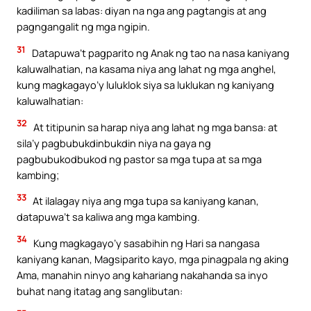
kadiliman sa labas: diyan na nga ang pagtangis at ang
pagngangalit ng mga ngipin.
31
Datapuwa’t pagparito ng Anak ng tao na nasa kaniyang
kaluwalhatian, na kasama niya ang lahat ng mga anghel,
kung magkagayo’y luluklok siya sa luklukan ng kaniyang
kaluwalhatian:
32
At titipunin sa harap niya ang lahat ng mga bansa: at
sila’y pagbubukdinbukdin niya na gaya ng
pagbubukodbukod ng pastor sa mga tupa at sa mga
kambing;
33
At ilalagay niya ang mga tupa sa kaniyang kanan,
datapuwa’t sa kaliwa ang mga kambing.
34
Kung magkagayo’y sasabihin ng Hari sa nangasa
kaniyang kanan, Magsiparito kayo, mga pinagpala ng aking
Ama, manahin ninyo ang kahariang nakahanda sa inyo
buhat nang itatag ang sanglibutan: