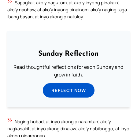
35
Sapagka’t ako’y nagutom, at ako’y inyong pinakain;
ako’y nauhaw, at ako’y inyong pinainom; ako’y naging taga
ibang bayan, at inyo akong pinatuloy;
Sunday Reflection
Read thoughtful reflections for each Sunday and
grow in faith.
REFLECT NOW
36
Naging hubad, at inyo akong pinaramtan; ako’y
nagkasakit, at inyo akong dinalaw; ako’y nabilanggo, at inyo
akong pinaroonan.