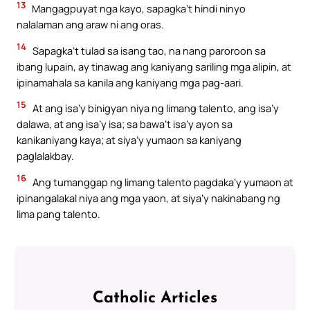
13
Mangagpuyat nga kayo, sapagka’t hindi ninyo
nalalaman ang araw ni ang oras.
14
Sapagka’t tulad sa isang tao, na nang paroroon sa
ibang lupain, ay tinawag ang kaniyang sariling mga alipin, at
ipinamahala sa kanila ang kaniyang mga pag-aari.
15
At ang isa’y binigyan niya ng limang talento, ang isa’y
dalawa, at ang isa’y isa; sa bawa’t isa’y ayon sa
kanikaniyang kaya; at siya’y yumaon sa kaniyang
paglalakbay.
16
Ang tumanggap ng limang talento pagdaka’y yumaon at
ipinangalakal niya ang mga yaon, at siya’y nakinabang ng
lima pang talento.
Catholic Articles