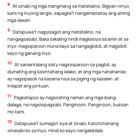
8
At sinabi ng mga mangmang sa matatalino, Bigyan ninyo
kami ng inyong langis; sapagka’t nangamamatay ang aming
mga ilawan.
9
Datapuwa’t nagsisagot ang matatalino, na
nangagsasabi, Baka sakaling hindi magkasiya sa amin at sa
inyo: magsiparoon muna kayo sa nangagbibili, at magsibili
kayo ng ganang inyo.
10
At samantalang sila’y nagsisiparoon sa pagbili, ay
dumating ang kasintahang lalake; at ang mga nahahanda
ay nagsipasok na kasama niya sa piging ng kasalan: at
inilapat ang pintuan.
11
Pagkatapos ay nagsirating naman ang mga ibang
dalaga, na nagsisipagsabi, Panginoon, Panginoon, buksan
mo kami.
12
Datapuwa’t sumagot siya at sinabi, Katotohanang
sinasabi ko sa inyo, Hindi ko kayo nangakikilala.