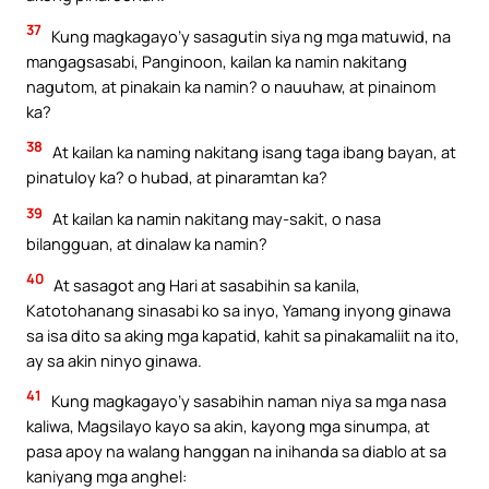
37
Kung magkagayo’y sasagutin siya ng mga matuwid, na
mangagsasabi, Panginoon, kailan ka namin nakitang
nagutom, at pinakain ka namin? o nauuhaw, at pinainom
ka?
38
At kailan ka naming nakitang isang taga ibang bayan, at
pinatuloy ka? o hubad, at pinaramtan ka?
39
At kailan ka namin nakitang may-sakit, o nasa
bilangguan, at dinalaw ka namin?
40
At sasagot ang Hari at sasabihin sa kanila,
Katotohanang sinasabi ko sa inyo, Yamang inyong ginawa
sa isa dito sa aking mga kapatid, kahit sa pinakamaliit na ito,
ay sa akin ninyo ginawa.
41
Kung magkagayo’y sasabihin naman niya sa mga nasa
kaliwa, Magsilayo kayo sa akin, kayong mga sinumpa, at
pasa apoy na walang hanggan na inihanda sa diablo at sa
kaniyang mga anghel: