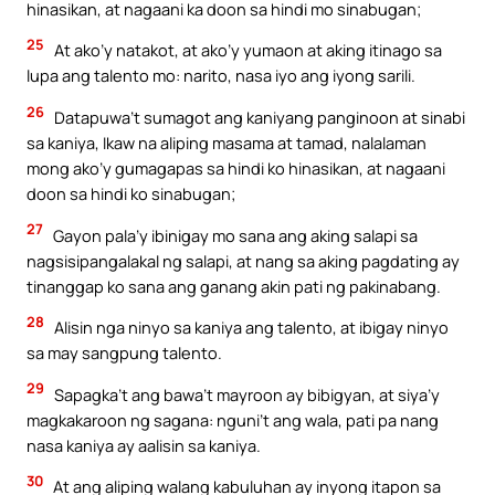
hinasikan, at nagaani ka doon sa hindi mo sinabugan;
25
At ako’y natakot, at ako’y yumaon at aking itinago sa
lupa ang talento mo: narito, nasa iyo ang iyong sarili.
26
Datapuwa’t sumagot ang kaniyang panginoon at sinabi
sa kaniya, Ikaw na aliping masama at tamad, nalalaman
mong ako’y gumagapas sa hindi ko hinasikan, at nagaani
doon sa hindi ko sinabugan;
27
Gayon pala’y ibinigay mo sana ang aking salapi sa
nagsisipangalakal ng salapi, at nang sa aking pagdating ay
tinanggap ko sana ang ganang akin pati ng pakinabang.
28
Alisin nga ninyo sa kaniya ang talento, at ibigay ninyo
sa may sangpung talento.
29
Sapagka’t ang bawa’t mayroon ay bibigyan, at siya’y
magkakaroon ng sagana: nguni’t ang wala, pati pa nang
nasa kaniya ay aalisin sa kaniya.
30
At ang aliping walang kabuluhan ay inyong itapon sa