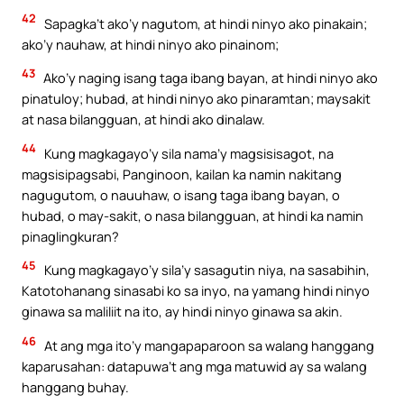
Your Faith. Your Way.
42
Sapagka’t ako’y nagutom, at hindi ninyo ako pinakain;
ako’y nauhaw, at hindi ninyo ako pinainom;
Download the Catholic
43
Ako’y naging isang taga ibang bayan, at hindi ninyo ako
Gallery app for offline Mass
pinatuloy; hubad, at hindi ninyo ako pinaramtan; maysakit
readings, daily prayers, and
at nasa bilangguan, at hindi ako dinalaw.
audio Bible — all in one
44
Kung magkagayo’y sila nama’y magsisisagot, na
place.
magsisipagsabi, Panginoon, kailan ka namin nakitang
nagugutom, o nauuhaw, o isang taga ibang bayan, o
Available on:
hubad, o may-sakit, o nasa bilangguan, at hindi ka namin
pinaglingkuran?
45
Kung magkagayo’y sila’y sasagutin niya, na sasabihin,
Katotohanang sinasabi ko sa inyo, na yamang hindi ninyo
ginawa sa maliliit na ito, ay hindi ninyo ginawa sa akin.
No Thanks
46
At ang mga ito’y mangapaparoon sa walang hanggang
kaparusahan: datapuwa’t ang mga matuwid ay sa walang
hanggang buhay.