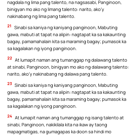
nagdala ng lima pang talento, na nagsasabi, Panginoon,
binigyan mo ako ng limang talento: narito, ako’y
nakinabang ng lima pang talento.
21
Sinabi sa kaniya ng kaniyang panginoon, Mabuting
gawa, mabuti at tapat na alipin: nagtapat ka sa kakaunting
bagay, pamamahalain kita sa maraming bagay; pumasok ka
sa kagalakan ng iyong panginoon.
22
At lumapit naman ang tumanggap ng dalawang talento
at sinabi, Panginoon, binigyan mo ako ng dalawang talento:
narito, ako’y nakinabang ng dalawa pang talento.
23
Sinabi sa kaniya ng kaniyang panginoon, Mabuting
gawa, mabuti at tapat na alipin: nagtapat ka sa kakaunting
bagay, pamamahalain kita sa maraming bagay; pumasok ka
sa kagalakan ng iyong panginoon.
24
At lumapit naman ang tumanggap ng isang talento at
sinabi, Panginoon, nakikilala kita na ikaw ay taong
mapagmatigas, na gumagapas ka doon sa hindi mo