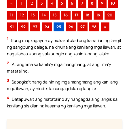
«
1
2
3
4
5
6
7
8
9
10
11
12
13
14
15
16
17
18
19
20
21
22
23
24
25
26
27
28
»
1
Kung magkagayon ay makakatulad ang kaharian ng langit
ng sangpung dalaga, na kinuha ang kanilang mga ilawan, at
nagsilabas upang salubungin ang kasintahang lalake.
2
At ang lima sa kanila’y mga mangmang, at ang lima’y
matatalino.
3
Sapagka’t nang dalhin ng mga mangmang ang kanilang
mga ilawan, ay hindi sila nangagdala ng langis:
4
Datapuwa’t ang matatalino ay nangagdala ng langis sa
kanilang sisidlan na kasama ng kanilang mga ilawan.