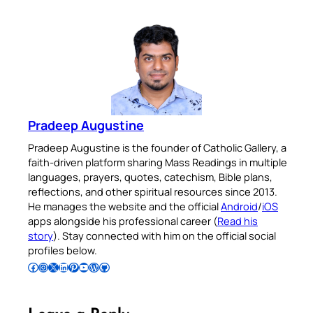
Pradeep Augustine
Pradeep Augustine is the founder of Catholic Gallery, a
faith-driven platform sharing Mass Readings in multiple
languages, prayers, quotes, catechism, Bible plans,
reflections, and other spiritual resources since 2013.
He manages the website and the official
Android
/
iOS
apps alongside his professional career (
Read his
story
). Stay connected with him on the official social
profiles below.
Follow Pradeep on Facebook
Follow Pradeep on Instagram
Follow Pradeep on X
Follow Pradeep on LinkedIn
Follow Pradeep on Pinterest
Subscribe to Pradeep’s Youtube Channel
Follow Pradeep on WordPress
Follow Pradeep on GitHub