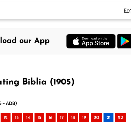
Eng
load our App
ing Biblia (1905)
5 – ADB)
12
13
14
15
16
17
18
19
20
21
22