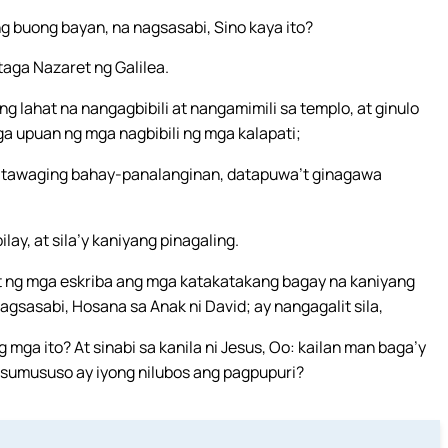
g buong bayan, na nagsasabi, Sino kaya ito?
taga Nazaret ng Galilea.
ng lahat na nangagbibili at nangamimili sa templo, at ginulo
a upuan ng mga nagbibili ng mga kalapati;
y tatawaging bahay-panalanginan, datapuwa’t ginagawa
lay, at sila’y kaniyang pinagaling.
 ng mga eskriba ang mga katakatakang bagay na kaniyang
gsasabi, Hosana sa Anak ni David; ay nangagalit sila,
g mga ito? At sinabi sa kanila ni Jesus, Oo: kailan man baga’y
a sumususo ay iyong nilubos ang pagpupuri?