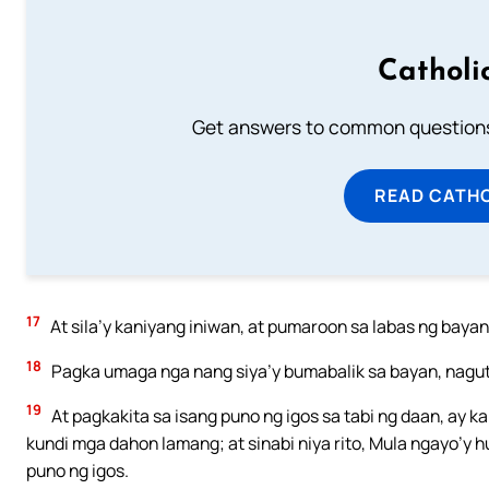
Catholi
Get answers to common questions 
READ CATH
17
At sila’y kaniyang iniwan, at pumaroon sa labas ng bayan
18
Pagka umaga nga nang siya’y bumabalik sa bayan, nagut
19
At pagkakita sa isang puno ng igos sa tabi ng daan, ay
kundi mga dahon lamang; at sinabi niya rito, Mula ngayo’y
puno ng igos.