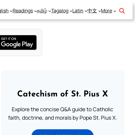
lish
Readings
தமிழ்
Tagalog
Latin
中文
More
Catechism of St. Pius X
Explore the concise Q&A guide to Catholic
faith, doctrine, and morals by Pope St. Pius X.