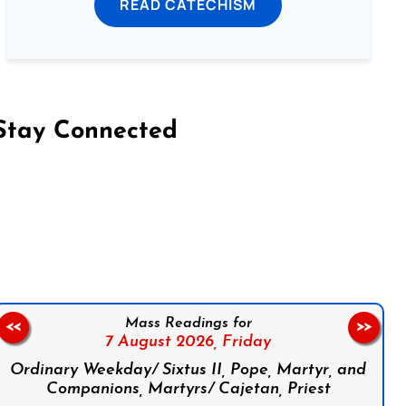
READ CATECHISM
Stay Connected
on Facebook
Follow us on Instagram
Follow us on X
Subscribe to our YouTube Channel
Follow us on WhatsApp
Mass Readings for
<<
>>
7 August 2026,
Friday
Ordinary Weekday/ Sixtus II, Pope, Martyr, and
Companions, Martyrs/ Cajetan, Priest