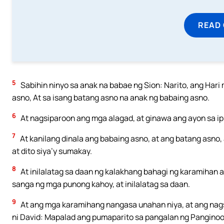
READ
5
Sabihin ninyo sa anak na babae ng Sion: Narito, ang Hari
asno, At sa isang batang asno na anak ng babaing asno.
6
At nagsiparoon ang mga alagad, at ginawa ang ayon sa ipi
7
At kanilang dinala ang babaing asno, at ang batang asno, 
at dito siya’y sumakay.
8
At inilalatag sa daan ng kalakhang bahagi ng karamihan 
sanga ng mga punong kahoy, at inilalatag sa daan.
9
At ang mga karamihang nangasa unahan niya, at ang nags
ni David: Mapalad ang pumaparito sa pangalan ng Pangino