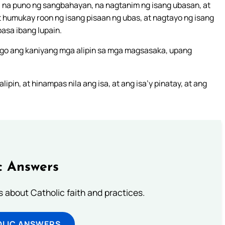
, na puno ng sangbahayan, na nagtanim ng isang ubasan, at
t humukay roon ng isang pisaan ng ubas, at nagtayo ng isang
asa ibang lupain.
go ang kaniyang mga alipin sa mga magsasaka, upang
n, at hinampas nila ang isa, at ang isa’y pinatay, at ang
c Answers
about Catholic faith and practices.
OLIC ANSWERS