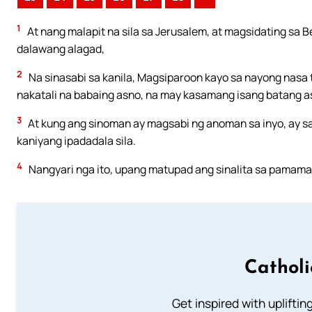
1
At nang malapit na sila sa Jerusalem, at magsidating sa B
dalawang alagad,
2
Na sinasabi sa kanila, Magsiparoon kayo sa nayong nasa
nakatali na babaing asno, na may kasamang isang batang asno
3
At kung ang sinoman ay magsabi ng anoman sa inyo, ay sa
kaniyang ipadadala sila.
4
Nangyari nga ito, upang matupad ang sinalita sa pamama
Cathol
Get inspired with uplifti