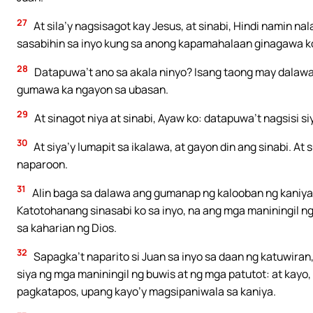
27
At sila’y nagsisagot kay Jesus, at sinabi, Hindi namin na
sasabihin sa inyo kung sa anong kapamahalaan ginagawa ko
28
Datapuwa’t ano sa akala ninyo? Isang taong may dalawang
gumawa ka ngayon sa ubasan.
29
At sinagot niya at sinabi, Ayaw ko: datapuwa’t nagsisi s
30
At siya’y lumapit sa ikalawa, at gayon din ang sinabi. At 
naparoon.
31
Alin baga sa dalawa ang gumanap ng kalooban ng kaniyang
Katotohanang sinasabi ko sa inyo, na ang mga maniningil n
sa kaharian ng Dios.
32
Sapagka’t naparito si Juan sa inyo sa daan ng katuwiran
siya ng mga maniningil ng buwis at ng mga patutot: at kayo,
pagkatapos, upang kayo’y magsipaniwala sa kaniya.