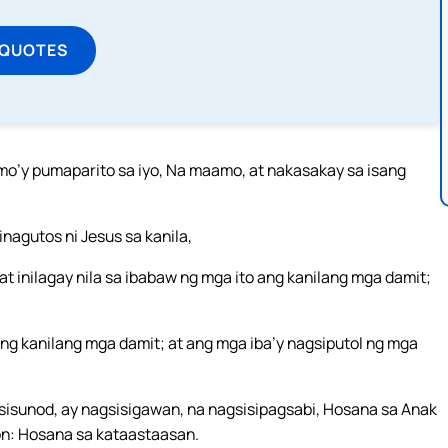
 QUOTES
 mo’y pumaparito sa iyo, Na maamo, at nakasakay sa isang
nagutos ni Jesus sa kanila,
at inilagay nila sa ibabaw ng mga ito ang kanilang mga damit;
ang kanilang mga damit; at ang mga iba’y nagsiputol ng mga
isunod, ay nagsisigawan, na nagsisipagsabi, Hosana sa Anak
on: Hosana sa kataastaasan.