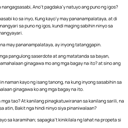
na nangagsasabi, Ano’t pagdaka’y natuyo ang puno ng igos?
nasabi ko sa inyo, Kung kayo’y may pananampalataya, at di
ngyari sa puno ng igos, kundi maging sabihin ninyo sa
mangyayari.
, na may pananampalataya, ay inyong tatanggapin.
g mga pangulong saserdote at ang matatanda sa bayan,
pamahalaan ginagawa mo ang mga bagay na ito? at sino ang
 rin naman kayo ng isang tanong, na kung inyong sasabihin sa
halaan ginagawa ko ang mga bagay na ito.
 mga tao? At kanilang pinagkatuwiranan sa kanilang sarili, na
sa atin, Bakit nga hindi ninyo siya pinaniwalaan?
o sa karamihan; sapagka’t kinikilala ng lahat na propeta si