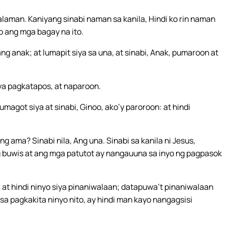
lalaman. Kaniyang sinabi naman sa kanila, Hindi ko rin naman
 ang mga bagay na ito.
 anak; at lumapit siya sa una, at sinabi, Anak, pumaroon at
iya pagkatapos, at naparoon.
sumagot siya at sinabi, Ginoo, ako’y paroroon: at hindi
 ama? Sinabi nila, Ang una. Sinabi sa kanila ni Jesus,
g buwis at ang mga patutot ay nangauuna sa inyo ng pagpasok
, at hindi ninyo siya pinaniwalaan; datapuwa’t pinaniwalaan
 sa pagkakita ninyo nito, ay hindi man kayo nangagsisi