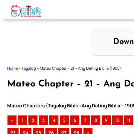
Skip
to
content
Down
Home
»
Tagalog
»
Mateo Chapter – 21 – Ang Dating Biblia (1905)
Mateo Chapter – 21 – Ang Dat
Mateo Chapters (Tagalog Bible : Ang Dating Biblia – 190
«
1
2
3
4
5
6
7
8
9
10
11
23
24
25
26
27
28
»