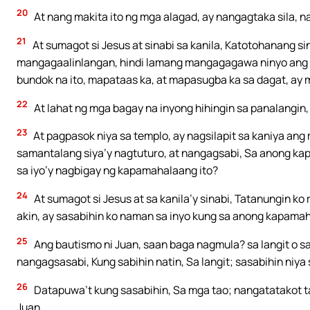
20
At nang makita ito ng mga alagad, ay nangagtaka sila, 
21
At sumagot si Jesus at sinabi sa kanila, Katotohanang si
mangagaalinlangan, hindi lamang mangagagawa ninyo ang na
bundok na ito, mapataas ka, at mapasugba ka sa dagat, ay 
22
At lahat ng mga bagay na inyong hihingin sa panalangin
23
At pagpasok niya sa templo, ay nagsilapit sa kaniya an
samantalang siya’y nagtuturo, at nangagsabi, Sa anong ka
sa iyo’y nagbigay ng kapamahalaang ito?
24
At sumagot si Jesus at sa kanila’y sinabi, Tatanungin ko
akin, ay sasabihin ko naman sa inyo kung sa anong kapama
25
Ang bautismo ni Juan, saan baga nagmula? sa langit o sa
nangagsasabi, Kung sabihin natin, Sa langit; sasabihin niya 
26
Datapuwa’t kung sasabihin, Sa mga tao; nangatatakot tay
Juan.