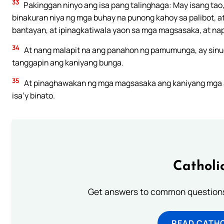
33
Pakinggan ninyo ang isa pang talinghaga: May isang tao
binakuran niya ng mga buhay na punong kahoy sa palibot, a
bantayan, at ipinagkatiwala yaon sa mga magsasaka, at nap
34
At nang malapit na ang panahon ng pamumunga, ay sinu
tanggapin ang kaniyang bunga.
35
At pinaghawakan ng mga magsasaka ang kaniyang mga alipi
isa’y binato.
Catholi
Get answers to common questions 
READ CATH