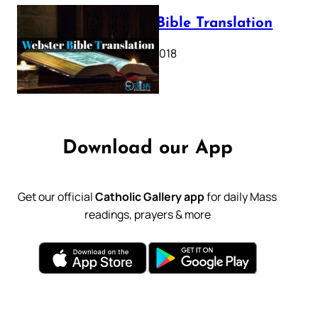
Webster Bible Translation
October 11, 2018
Download our App
Get our official
Catholic Gallery app
for daily Mass
readings, prayers & more