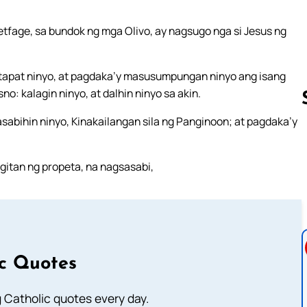
etfage, sa bundok ng mga Olivo, ay nagsugo nga si Jesus ng
 tapat ninyo, at pagdaka’y masusumpungan ninyo ang isang
: kalagin ninyo, at dalhin ninyo sa akin.
sabihin ninyo, Kinakailangan sila ng Panginoon; at pagdaka’y
Follow us 
gitan ng propeta, na nagsasabi,
ic Quotes
ng Catholic quotes every day.