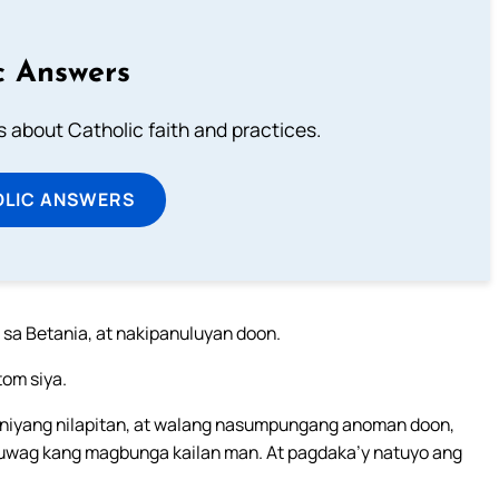
c Answers
about Catholic faith and practices.
OLIC ANSWERS
 sa Betania, at nakipanuluyan doon.
om siya.
 kaniyang nilapitan, at walang nasumpungang anoman doon,
 huwag kang magbunga kailan man. At pagdaka’y natuyo ang