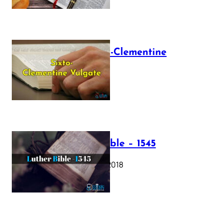
The Sixto-Clementine
Vulgate
July 12, 2025
Luther Bible – 1545
October 17, 2018