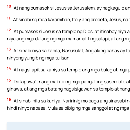
10
At nang pumasok si Jesus sa Jerusalem, ay nagkagulo an
11
At sinabi ng mga karamihan, Ito’y ang propeta, Jesus, na 
12
At pumasok si Jesus sa templo ng Dios, at itinaboy niya a
niya ang mga dulang ng mga mamamalit ng salapi, at ang mg
13
At sinabi niya sa kanila, Nasusulat, Ang aking bahay a
ninyong yungib ng mga tulisan.
14
At nagsilapit sa kaniya sa templo ang mga bulag at mga pi
15
Datapuwa’t nang makita ng mga pangulong saserdote at
ginawa, at ang mga batang nagsisigawan sa templo at nanga
16
At sinabi nila sa kaniya, Naririnig mo baga ang sinasabi n
hindi ninyo nabasa, Mula sa bibig ng mga sanggol at ng mg