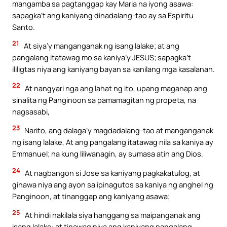
mangamba sa pagtanggap kay Maria na iyong asawa:
sapagka’t ang kaniyang dinadalang-tao ay sa Espiritu
Santo.
21
At siya’y manganganak ng isang lalake; at ang
pangalang itatawag mo sa kaniya’y JESUS; sapagka’t
ililigtas niya ang kaniyang bayan sa kanilang mga kasalanan.
22
At nangyari nga ang lahat ng ito, upang maganap ang
sinalita ng Panginoon sa pamamagitan ng propeta, na
nagsasabi,
23
Narito, ang dalaga’y magdadalang-tao at manganganak
ng isang lalake, At ang pangalang itatawag nila sa kaniya ay
Emmanuel; na kung liliwanagin, ay sumasa atin ang Dios.
24
At nagbangon si Jose sa kaniyang pagkakatulog, at
ginawa niya ang ayon sa ipinagutos sa kaniya ng anghel ng
Panginoon, at tinanggap ang kaniyang asawa;
25
At hindi nakilala siya hanggang sa maipanganak ang
isang lalake: at tinawag niya ang kaniyang pangalang