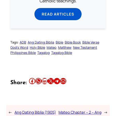
Catholic teachings.
READ ARTICLES
Tags:
ADB
Ang Dating Biblia
Bible
Bible Book
Bible Verse
God’s Word
Holy Bible
Mateo
Matthew
New Testament
Philippines Bible
Tagalog
Tagalog Bible
Share this article on Facebook
Share this article on WhatsApp
Share this article on LinkedIn
Share this article on X
Share this article on Telegram
Email this Article
Share:
←
Ang Dating Biblia (1905)
Mateo Chapter – 2 – Ang
→