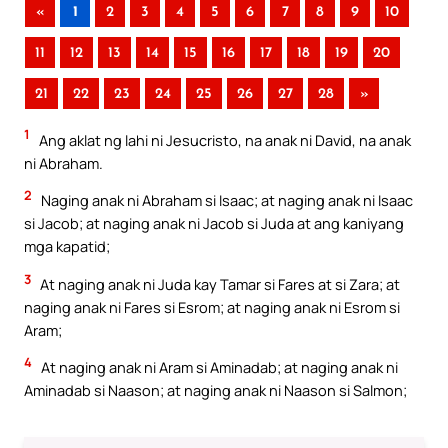
«
1
2
3
4
5
6
7
8
9
10
11
12
13
14
15
16
17
18
19
20
21
22
23
24
25
26
27
28
»
1
Ang aklat ng lahi ni Jesucristo, na anak ni David, na anak
ni Abraham.
2
Naging anak ni Abraham si Isaac; at naging anak ni Isaac
si Jacob; at naging anak ni Jacob si Juda at ang kaniyang
mga kapatid;
3
At naging anak ni Juda kay Tamar si Fares at si Zara; at
naging anak ni Fares si Esrom; at naging anak ni Esrom si
Aram;
4
At naging anak ni Aram si Aminadab; at naging anak ni
Aminadab si Naason; at naging anak ni Naason si Salmon;