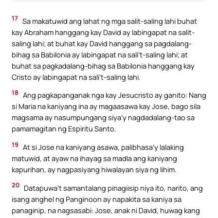
17
Sa makatuwid ang lahat ng mga salit-saling lahi buhat
kay Abraham hanggang kay David ay labingapat na salit-
saling lahi; at buhat kay David hanggang sa pagdalang-
bihag sa Babilonia ay labingapat na sali’t-saling lahi; at
buhat sa pagkadalang-bihag sa Babilonia hanggang kay
Cristo ay labingapat na sali’t-saling lahi.
18
Ang pagkapanganak nga kay Jesucristo ay ganito: Nang
si Maria na kaniyang ina ay magaasawa kay Jose, bago sila
magsama ay nasumpungang siya’y nagdadalang-tao sa
pamamagitan ng Espiritu Santo.
19
At si Jose na kaniyang asawa, palibhasa’y lalaking
matuwid, at ayaw na ihayag sa madla ang kaniyang
kapurihan, ay nagpasiyang hiwalayan siya ng lihim.
20
Datapuwa’t samantalang pinagiisip niya ito, narito, ang
isang anghel ng Panginoon ay napakita sa kaniya sa
panaginip, na nagsasabi: Jose, anak ni David, huwag kang