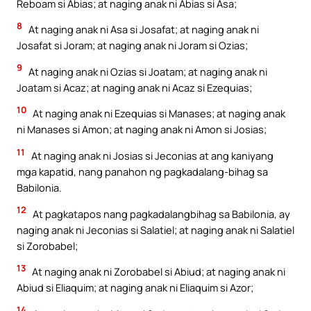
Reboam si Abias; at naging anak ni Abias si Asa;
8
At naging anak ni Asa si Josafat; at naging anak ni
Josafat si Joram; at naging anak ni Joram si Ozias;
9
At naging anak ni Ozias si Joatam; at naging anak ni
Joatam si Acaz; at naging anak ni Acaz si Ezequias;
10
At naging anak ni Ezequias si Manases; at naging anak
ni Manases si Amon; at naging anak ni Amon si Josias;
11
At naging anak ni Josias si Jeconias at ang kaniyang
mga kapatid, nang panahon ng pagkadalang-bihag sa
Babilonia.
12
At pagkatapos nang pagkadalangbihag sa Babilonia, ay
naging anak ni Jeconias si Salatiel; at naging anak ni Salatiel
si Zorobabel;
13
At naging anak ni Zorobabel si Abiud; at naging anak ni
Abiud si Eliaquim; at naging anak ni Eliaquim si Azor;
14