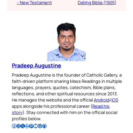
– New Testament
Dating Biblia (1905)
Pradeep Augustine
Pradeep Augustine is the founder of Catholic Gallery, a
faith-driven platform sharing Mass Readings in multiple
languages, prayers, quotes, catechism, Bible plans,
reflections, and other spiritual resources since 2013.
He manages the website and the official
Android
/
iOS
apps alongside his professional career (
Read his
story
). Stay connected with him on the official social
profiles below.
Follow Pradeep on Facebook
Follow Pradeep on Instagram
Follow Pradeep on X
Follow Pradeep on LinkedIn
Follow Pradeep on Pinterest
Subscribe to Pradeep’s Youtube Channel
Follow Pradeep on WordPress
Follow Pradeep on GitHub