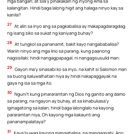
mga bangan; at sila’y pinakakain ng inyong Ama sa
kalangitan. Hindi baga lalong higit ang halaga ninyo kay sa
kanila?
27
At alin sa inyo ang sa pagkabalisa ay makapagdaragdag
ng isang siko sa sukat ng kaniyang buhay?
28
At tungkol sa pananamit, bakit kayo nangababalisa?
Wariin ninyo ang mga lirio sa parang, kung paanong
nagsisilaki; hindi nangagpapagal, ni nangagsusulid man:
29
Gayon ma’y sinasabi ko sa inyo, na kahit si Salomon man
sa buong kaluwalhatian niya ay hindi nakapaggayak na
gaya ng isa sa mga ito.
30
Nguni’t kung pinararamtan ng Dios ng ganito ang damo
sa parang, na ngayon ay buhay, at sa kinabukasa’y
iginagatong sa kalan, hindi baga lalonglalo na kayong
pararamtan niya, Oh kayong mga kakaunti ang
pananampalataya?
31
Kaya huwag kayong mangabalisa, na mangagsabi, Ano