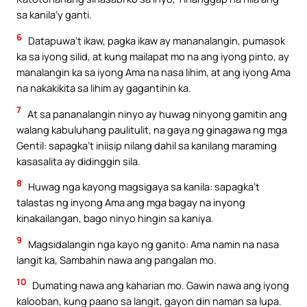
sa kanila’y ganti.
6
Datapuwa’t ikaw, pagka ikaw ay mananalangin, pumasok
ka sa iyong silid, at kung mailapat mo na ang iyong pinto, ay
manalangin ka sa iyong Ama na nasa lihim, at ang iyong Ama
na nakakikita sa lihim ay gagantihin ka.
7
At sa pananalangin ninyo ay huwag ninyong gamitin ang
walang kabuluhang paulitulit, na gaya ng ginagawa ng mga
Gentil: sapagka’t iniisip nilang dahil sa kanilang maraming
kasasalita ay didinggin sila.
8
Huwag nga kayong magsigaya sa kanila: sapagka’t
talastas ng inyong Ama ang mga bagay na inyong
kinakailangan, bago ninyo hingin sa kaniya.
9
Magsidalangin nga kayo ng ganito: Ama namin na nasa
langit ka, Sambahin nawa ang pangalan mo.
10
Dumating nawa ang kaharian mo. Gawin nawa ang iyong
kalooban, kung paano sa langit, gayon din naman sa lupa.