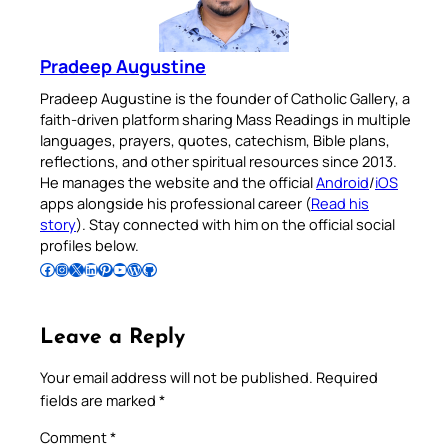
Pradeep Augustine
Pradeep Augustine is the founder of Catholic Gallery, a
faith-driven platform sharing Mass Readings in multiple
languages, prayers, quotes, catechism, Bible plans,
reflections, and other spiritual resources since 2013.
He manages the website and the official
Android
/
iOS
apps alongside his professional career (
Read his
story
). Stay connected with him on the official social
profiles below.
Follow Pradeep on Facebook
Follow Pradeep on Instagram
Follow Pradeep on X
Follow Pradeep on LinkedIn
Follow Pradeep on Pinterest
Subscribe to Pradeep’s Youtube Channel
Follow Pradeep on WordPress
Follow Pradeep on GitHub
Leave a Reply
Your email address will not be published.
Required
fields are marked
*
Comment
*