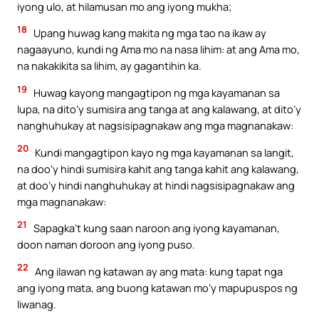
iyong ulo, at hilamusan mo ang iyong mukha;
18
Upang huwag kang makita ng mga tao na ikaw ay
nagaayuno, kundi ng Ama mo na nasa lihim: at ang Ama mo,
na nakakikita sa lihim, ay gagantihin ka.
19
Huwag kayong mangagtipon ng mga kayamanan sa
lupa, na dito’y sumisira ang tanga at ang kalawang, at dito’y
nanghuhukay at nagsisipagnakaw ang mga magnanakaw:
20
Kundi mangagtipon kayo ng mga kayamanan sa langit,
na doo’y hindi sumisira kahit ang tanga kahit ang kalawang,
at doo’y hindi nanghuhukay at hindi nagsisipagnakaw ang
mga magnanakaw:
21
Sapagka’t kung saan naroon ang iyong kayamanan,
doon naman doroon ang iyong puso.
22
Ang ilawan ng katawan ay ang mata: kung tapat nga
ang iyong mata, ang buong katawan mo’y mapupuspos ng
liwanag.