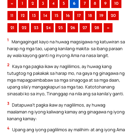
«
1
2
3
4
5
6
7
8
9
10
11
12
13
14
15
16
17
18
19
20
21
22
23
24
25
26
27
28
»
1
Mangagingat kayo na huwag magsigawa ng katuwiran sa
harap ng mga tao, upang kanilang makita: sa ibang paraan
ay wala kayong ganti ng inyong Ama na nasa langit.
2
Kaya nga pagka ikaw ay naglilimos, ay huwag kang
tutugtog ng pakakak sa harap mo, na gaya ng ginagawa ng
mga mapagpaimbabaw sa mga sinagoga at sa mga daan,
upang sila’y mangagkapuri sa mga tao. Katotohanang
sinasabi ko sa inyo, Tinanggap na nila ang sa kanila’y ganti.
3
Datapuwa’t pagka ikaw ay naglilimos, ay huwag
maalaman ng iyong kaliwang kamay ang ginagawa ng iyong
kanang kamay:
4
Upang ang iyong paglilimos ay malihim: at ang iyong Ama