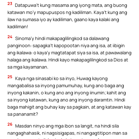
23
Datapuwa’t kung masama ang iyong mata, ang buong
katawan mo’y mapupuspos ng kadiliman. Kaya’t kung ang
ilaw na sumasa iyo ay kadiliman, gaano kaya kalaki ang
kadiliman!
24
Sinoma’y hindi makapaglilingkod sa dalawang
panginoon: sapagka’t kapopootan niya ang isa, at iibigin
ang ikalawa: o kaya’y magtatapat siya sa isa, at pawawalang
halaga ang ikalawa. Hindi kayo makapaglilingkod sa Dios at
sa mga kayamanan.
25
Kaya nga sinasabi ko sa inyo, Huwag kayong
mangabalisa sa inyong pamumuhay, kung ano baga ang
inyong kakanin, o kung ano ang inyong iinumin; kahit ang
sa inyong katawan, kung ano ang inyong daramtin. Hindi
baga mahigit ang buhay kay sa pagkain, at ang katawan kay
sa pananamit?
26
Masdan ninyo ang mga ibon sa langit, na hindi sila
nangaghahasik, ni nagsisigapas, ni nangagtitipon man sa