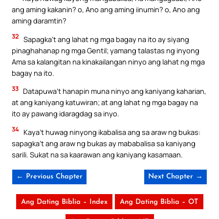
ang aming kakanin? o, Ano ang aming iinumin? o, Ano ang
aming daramtin?
32
Sapagka’t ang lahat ng mga bagay na ito ay siyang
pinaghahanap ng mga Gentil; yamang talastas ng inyong
Ama sa kalangitan na kinakailangan ninyo ang lahat ng mga
bagay na ito.
33
Datapuwa’t hanapin muna ninyo ang kaniyang kaharian,
at ang kaniyang katuwiran; at ang lahat ng mga bagay na
ito ay pawang idaragdag sa inyo.
34
Kaya’t huwag ninyong ikabalisa ang sa araw ng bukas:
sapagka’t ang araw ng bukas ay mababalisa sa kaniyang
sarili. Sukat na sa kaarawan ang kaniyang kasamaan.
← Previous Chapter
Next Chapter →
Ang Dating Biblia – Index
Ang Dating Biblia – OT