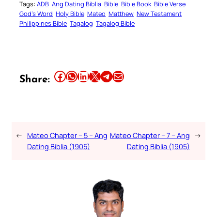
Tags:
ADB
Ang Dating Biblia
Bible
Bible Book
Bible Verse
God’s Word
Holy Bible
Mateo
Matthew
New Testament
Philippines Bible
Tagalog
Tagalog Bible
Share this article on Facebook
Share this article on WhatsApp
Share this article on LinkedIn
Share this article on X
Share this article on Telegram
Email this Article
Share:
←
Mateo Chapter – 5 – Ang
Mateo Chapter – 7 – Ang
→
Dating Biblia (1905)
Dating Biblia (1905)