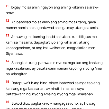
11
Ibigay mo sa amin ngayon ang aming kakanin sa araw-
araw.
12
At ipatawad mo sa amin ang aming mga utang, gaya
naman namin na nagpatawad sa mga may utang sa amin.
13
At huwag mo kaming ihatid sa tukso, kundi iligtas mo
kami sa masama. Sapagka’t iyo ang kaharian, at ang
kapangyarihan, at ang kaluwalhatian, magpakailan man.
Siya nawa.
14
Sapagka’t kung ipatawad ninyo sa mga tao ang kanilang
mga kasalanan, ay patatawarin naman kayo ng inyong Ama
sa kalangitan.
15
Datapuwa’t kung hindi ninyo ipatawad sa mga tao ang
kanilang mga kasalanan, ay hindi rin naman kayo
patatawarin ng inyong Ama ng inyong mga kasalanan.
16
Bukod dito, pagka kayo’y nangagaayuno, ay huwag
kayong gaya ng mga mapagpaimbabaw, na may