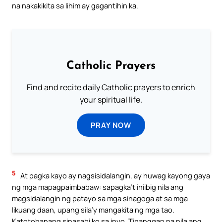
na nakakikita sa lihim ay gagantihin ka.
Catholic Prayers
Find and recite daily Catholic prayers to enrich
your spiritual life.
PRAY NOW
5
At pagka kayo ay nagsisidalangin, ay huwag kayong gaya
ng mga mapagpaimbabaw: sapagka’t iniibig nila ang
magsidalangin ng patayo sa mga sinagoga at sa mga
likuang daan, upang sila’y mangakita ng mga tao.
Katotohanang sinasabi ko sa inyo, Tinanggap na nila ang