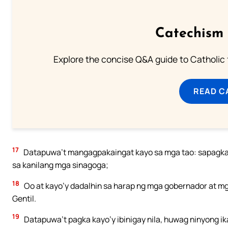
Catechism 
Explore the concise Q&A guide to Catholic f
READ C
17
Datapuwa’t mangagpakaingat kayo sa mga tao: sapagka’t
sa kanilang mga sinagoga;
18
Oo at kayo’y dadalhin sa harap ng mga gobernador at mga
Gentil.
19
Datapuwa’t pagka kayo’y ibinigay nila, huwag ninyong ik