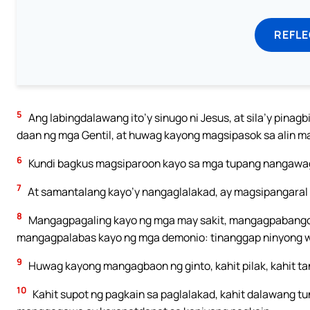
REFL
5
Ang labingdalawang ito’y sinugo ni Jesus, at sila’y pinag
daan ng mga Gentil, at huwag kayong magsipasok sa alin 
6
Kundi bagkus magsiparoon kayo sa mga tupang nangawagli
7
At samantalang kayo’y nangaglalakad, ay magsipangaral k
8
Mangagpagaling kayo ng mga may sakit, mangagpabangon
mangagpalabas kayo ng mga demonio: tinanggap ninyong wa
9
Huwag kayong mangagbaon ng ginto, kahit pilak, kahit ta
10
Kahit supot ng pagkain sa paglalakad, kahit dalawang tu