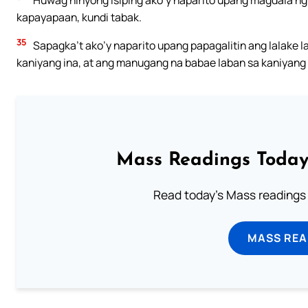
Huwag ninyong isiping ako’y naparito upang magdala ng
kapayapaan, kundi tabak.
35
Sapagka’t ako’y naparito upang papagalitin ang lalake l
kaniyang ina, at ang manugang na babae laban sa kaniyang
Mass Readings Today
Read today's Mass readings 
MASS REA