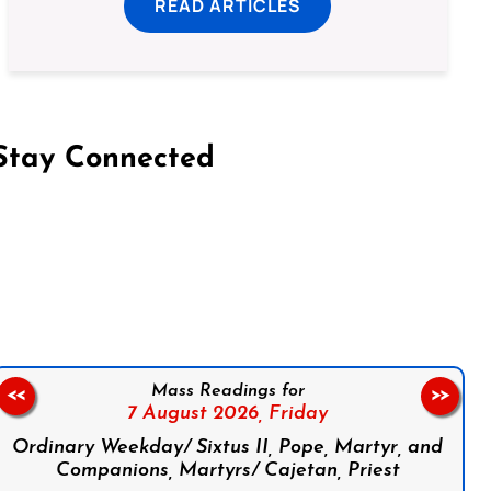
READ ARTICLES
Stay Connected
on Facebook
Follow us on Instagram
Follow us on X
Subscribe to our YouTube Channel
Follow us on WhatsApp
Mass Readings for
<<
>>
7 August 2026,
Friday
Ordinary Weekday/ Sixtus II, Pope, Martyr, and
Companions, Martyrs/ Cajetan, Priest