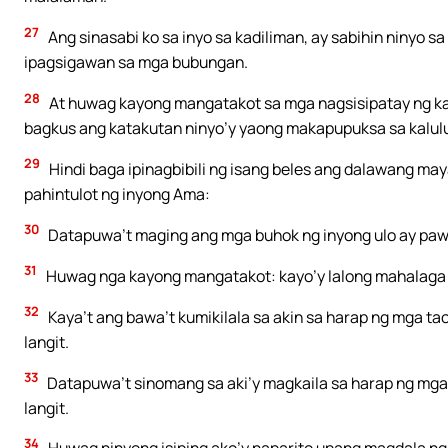
27
Ang sinasabi ko sa inyo sa kadiliman, ay sabihin ninyo sa
ipagsigawan sa mga bubungan.
28
At huwag kayong mangatakot sa mga nagsisipatay ng ka
bagkus ang katakutan ninyo’y yaong makapupuksa sa kalulu
29
Hindi baga ipinagbibili ng isang beles ang dalawang maya
pahintulot ng inyong Ama:
30
Datapuwa’t maging ang mga buhok ng inyong ulo ay pawa
31
Huwag nga kayong mangatakot: kayo’y lalong mahalaga
32
Kaya’t ang bawa’t kumikilala sa akin sa harap ng mga tao
langit.
33
Datapuwa’t sinomang sa aki’y magkaila sa harap ng mga 
langit.
34