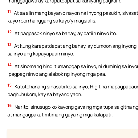
manggagawa ay karapatdapat sa kaniyang pagkain.
11
At sa alin mang bayan o nayon na inyong pasukin, siyasa
kayo roon hanggang sa kayo’y magsialis.
12
At pagpasok ninyo sa bahay, ay batiin ninyo ito.
13
At kung karapatdapat ang bahay, ay dumoon ang inyong 
sa inyo ang kapayapaan ninyo.
14
At sinomang hindi tumanggap sa inyo, ni duminig sa inyo
ipagpag ninyo ang alabok ng inyong mga paa.
15
Katotohanang sinasabi ko sa inyo, Higit na mapagpapa
paghuhukom, kay sa bayang yaon.
16
Narito, sinusugo ko kayong gaya ng mga tupa sa gitna 
at mangagpakatimtimang gaya ng mga kalapati.