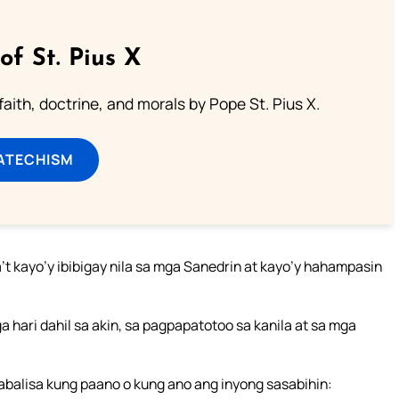
of St. Pius X
aith, doctrine, and morals by Pope St. Pius X.
ATECHISM
 kayo’y ibibigay nila sa mga Sanedrin at kayo’y hahampasin
 hari dahil sa akin, sa pagpapatotoo sa kanila at sa mga
abalisa kung paano o kung ano ang inyong sasabihin: