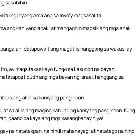
ng sasabihin.
ritu ng inyong Ama ang sa inyo’y magsasalita.
 ama ang kaniyang anak: at mangaghihimagsik ang mga anak
g pangalan: datapuwa’t ang magtitiis hanggang sa wakas, ay
 ito, ay magsitakas kayo tungo sa kasunod na bayan:
 matatapos libutin ang mga bayan ng Israel, hanggang sa
ataas ang alila sa kaniyang panginoon.
, at sa alila ang maging katulad ng kaniyang panginoon. Kung
an, gaano pa kaya ang mga kasangbahay niya!
gay na natatakpan, na hindi mahahayag; at natatago na hindi