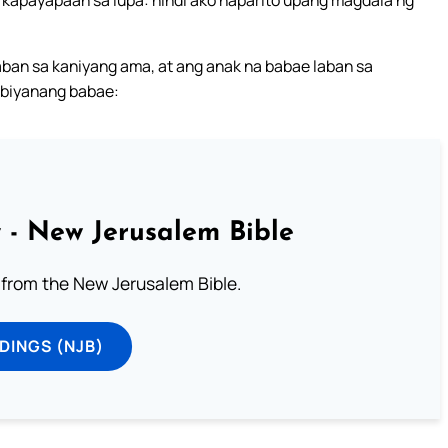
 kapayapaan sa lupa: hindi ako naparito upang magdala ng
aban sa kaniyang ama, at ang anak na babae laban sa
 biyanang babae:
 - New Jerusalem Bible
from the New Jerusalem Bible.
DINGS (NJB)