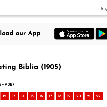
Eng
load our App
ing Biblia (1905)
5 – ADB)
12
13
14
15
16
17
18
19
20
21
22