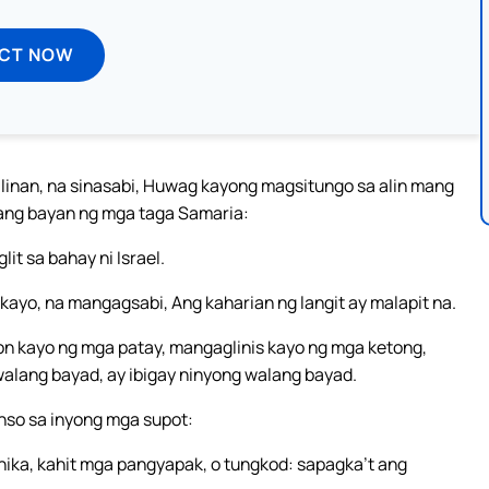
ECT NOW
bilinan, na sinasabi, Huwag kayong magsitungo sa alin mang
mang bayan ng mga taga Samaria:
t sa bahay ni Israel.
ayo, na mangagsabi, Ang kaharian ng langit ay malapit na.
 kayo ng mga patay, mangaglinis kayo ng mga ketong,
lang bayad, ay ibigay ninyong walang bayad.
nso sa inyong mga supot:
nika, kahit mga pangyapak, o tungkod: sapagka’t ang