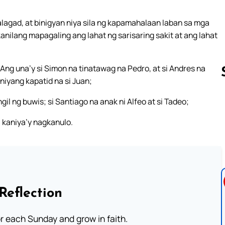
alagad, at binigyan niya sila ng kapamahalaan laban sa mga
anilang mapagaling ang lahat ng sarisaring sakit at ang lahat
ng una’y si Simon na tinatawag na Pedro, at si Andres na
niyang kapatid na si Juan;
gil ng buwis; si Santiago na anak ni Alfeo at si Tadeo;
Follow us 
a kaniya’y nagkanulo.
Reflection
or each Sunday and grow in faith.