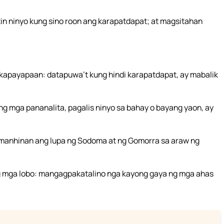
tin ninyo kung sino roon ang karapatdapat; at magsitahan
kapayapaan: datapuwa’t kung hindi karapatdapat, ay mabalik
ng mga pananalita, pagalis ninyo sa bahay o bayang yaon, ay
umanhinan ang lupa ng Sodoma at ng Gomorra sa araw ng
ng mga lobo: mangagpakatalino nga kayong gaya ng mga ahas