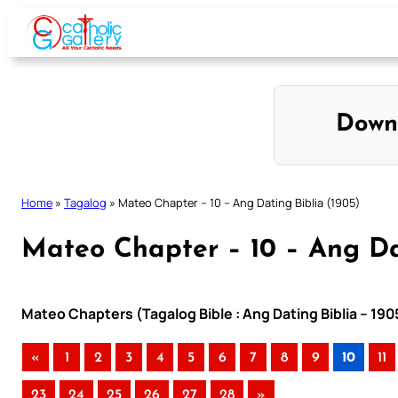
Skip
to
content
Down
Home
»
Tagalog
»
Mateo Chapter – 10 – Ang Dating Biblia (1905)
Mateo Chapter – 10 – Ang Dat
Mateo Chapters (Tagalog Bible : Ang Dating Biblia – 190
«
1
2
3
4
5
6
7
8
9
10
11
23
24
25
26
27
28
»