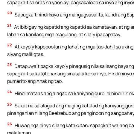
sapagka’t sa oras na yaon ay ipagkakaloob sa inyo ang inyo
20
Sapagka’t hindi kayo ang mangagsasalita, kundi ang Espi
21
At ibibigay ng kapatid ang kapatid sa kamatayan, at ng
laban sa kanilang mga magulang, at sila’y ipapapatay.
22
At kayo’y kapopootan ng lahat ng mga tao dahil sa akin
siyang maliligtas.
23
Datapuwa’t pagka kayo’y pinagusig nila sa isang bayang
sapagka’t sa katotohanang sinasabi ko sa inyo, Hindi ninyo
pumarito ang Anak ng tao.
24
Hindi mataas ang alagad sa kaniyang guro, ni hindi rin m
25
Sukat na sa alagad ang maging katulad ng kaniyang guro
pinanganlan nilang Beelzebub ang panginoon ng sangbahay
26
Huwag nga ninyo silang katakutan: sapagka’t walang ba
malalaman.