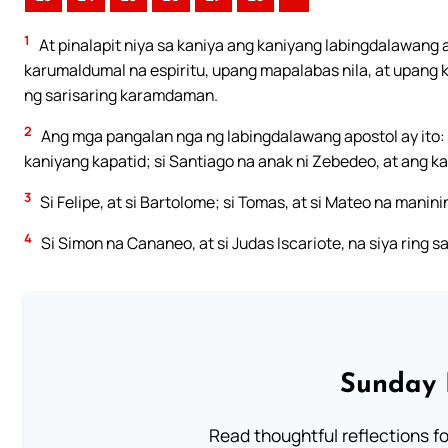
1
At pinalapit niya sa kaniya ang kaniyang labingdalawang 
karumaldumal na espiritu, upang mapalabas nila, at upang k
ng sarisaring karamdaman.
2
Ang mga pangalan nga ng labingdalawang apostol ay ito: A
kaniyang kapatid; si Santiago na anak ni Zebedeo, at ang ka
3
Si Felipe, at si Bartolome; si Tomas, at si Mateo na maninin
4
Si Simon na Cananeo, at si Judas Iscariote, na siya ring s
Sunday 
Read thoughtful reflections f