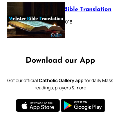
Webster Bible Translation
October 11, 2018
Download our App
Get our official
Catholic Gallery app
for daily Mass
readings, prayers & more