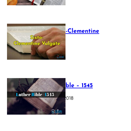
The Sixto-Clementine
Vulgate
July 12, 2025
Luther Bible – 1545
October 17, 2018