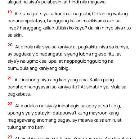
alagad na siya’y palabasin; at hindi nila magawa.
19
At sumagot siya sa kanila at nagsabi, Oh lahing walang
pananampalataya, hanggang kailan makikisama ako sa
inyo? hanggang kailan titiisin ko kayo? dalhin ninyo siya rito
sa akin.
20
At dinala nila siya sa kaniya: at pagkakita niya sa kaniya,
ay pagdaka’y pinapangatal siyang lubha ng espiritu; at
siya’y nalugmok sa lupa, at nagpagulonggulong na
bumubula ang kaniyang bibig.
21
At tinanong niya ang kaniyang ama, Kailan pang
panahon nangyayari sa kaniya ito? At sinabi niya, Mula sa
pagkabata.
22
At madalas na siya’y inihahagis sa apoy at sa tubig,
upang siya’y patayin: datapuwa’t kung mayroon kang
magagawang anomang bagay, ay maawa ka sa amin, at
tulungan mo kami.
23
At sinabi sa kaniya ni Jesus, Kung kaya mo! Ang lahat ng