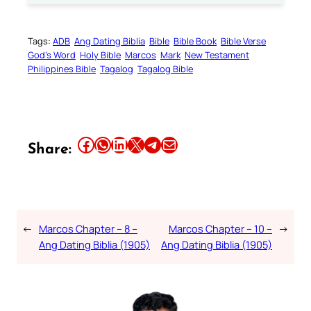
Tags:
ADB
Ang Dating Biblia
Bible
Bible Book
Bible Verse
God’s Word
Holy Bible
Marcos
Mark
New Testament
Philippines Bible
Tagalog
Tagalog Bible
Share this article on Facebook
Share this article on WhatsApp
Share this article on LinkedIn
Share this article on X
Share this article on Telegram
Email this Article
Share:
←
Marcos Chapter – 8 –
Marcos Chapter – 10 –
→
Ang Dating Biblia (1905)
Ang Dating Biblia (1905)