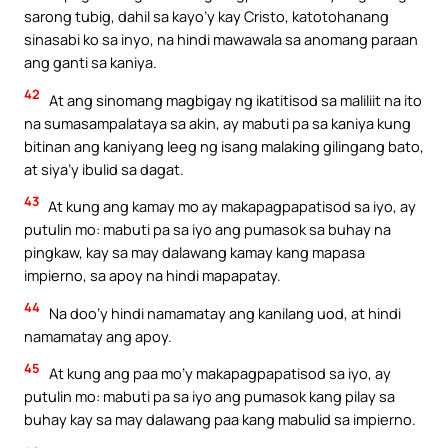
sarong tubig, dahil sa kayo’y kay Cristo, katotohanang
sinasabi ko sa inyo, na hindi mawawala sa anomang paraan
ang ganti sa kaniya.
42
At ang sinomang magbigay ng ikatitisod sa maliliit na ito
na sumasampalataya sa akin, ay mabuti pa sa kaniya kung
bitinan ang kaniyang leeg ng isang malaking gilingang bato,
at siya’y ibulid sa dagat.
43
At kung ang kamay mo ay makapagpapatisod sa iyo, ay
putulin mo: mabuti pa sa iyo ang pumasok sa buhay na
pingkaw, kay sa may dalawang kamay kang mapasa
impierno, sa apoy na hindi mapapatay.
44
Na doo’y hindi namamatay ang kanilang uod, at hindi
namamatay ang apoy.
45
At kung ang paa mo’y makapagpapatisod sa iyo, ay
putulin mo: mabuti pa sa iyo ang pumasok kang pilay sa
buhay kay sa may dalawang paa kang mabulid sa impierno.