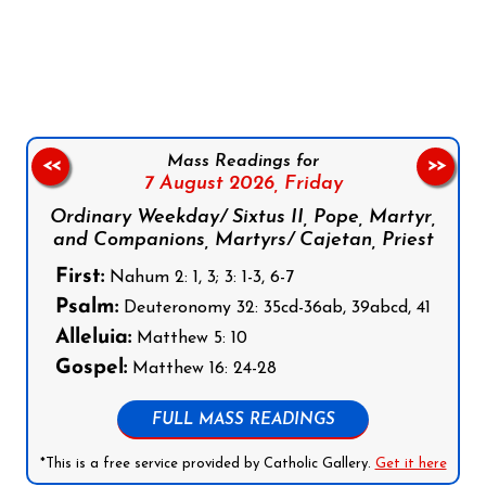
Follow us on Facebook
Follow us on Instagram
Follow us on X
Subscribe to our YouTube Channel
Follow us on WhatsApp
Mass Readings for
<<
>>
7 August 2026,
Friday
Ordinary Weekday/ Sixtus II, Pope, Martyr,
and Companions, Martyrs/ Cajetan, Priest
First:
Nahum 2: 1, 3; 3: 1-3, 6-7
Psalm:
Deuteronomy 32: 35cd-36ab, 39abcd, 41
Alleluia:
Matthew 5: 10
Gospel:
Matthew 16: 24-28
FULL MASS READINGS
*This is a free service provided by Catholic Gallery.
Get it here