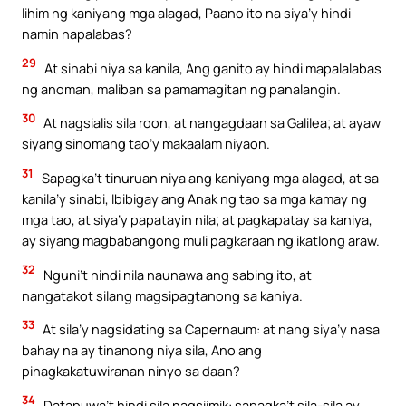
lihim ng kaniyang mga alagad, Paano ito na siya’y hindi
namin napalabas?
29
At sinabi niya sa kanila, Ang ganito ay hindi mapalalabas
ng anoman, maliban sa pamamagitan ng panalangin.
30
At nagsialis sila roon, at nangagdaan sa Galilea; at ayaw
siyang sinomang tao’y makaalam niyaon.
31
Sapagka’t tinuruan niya ang kaniyang mga alagad, at sa
kanila’y sinabi, Ibibigay ang Anak ng tao sa mga kamay ng
mga tao, at siya’y papatayin nila; at pagkapatay sa kaniya,
ay siyang magbabangong muli pagkaraan ng ikatlong araw.
32
Nguni’t hindi nila naunawa ang sabing ito, at
nangatakot silang magsipagtanong sa kaniya.
33
At sila’y nagsidating sa Capernaum: at nang siya’y nasa
bahay na ay tinanong niya sila, Ano ang
pinagkakatuwiranan ninyo sa daan?
34
Datapuwa’t hindi sila nagsiimik: sapagka’t sila-sila ay