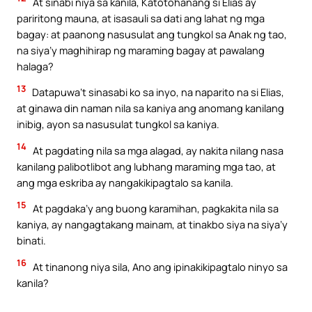
At sinabi niya sa kanila, Katotohanang si Elias ay
pariritong mauna, at isasauli sa dati ang lahat ng mga
bagay: at paanong nasusulat ang tungkol sa Anak ng tao,
na siya’y maghihirap ng maraming bagay at pawalang
halaga?
13
Datapuwa’t sinasabi ko sa inyo, na naparito na si Elias,
at ginawa din naman nila sa kaniya ang anomang kanilang
inibig, ayon sa nasusulat tungkol sa kaniya.
14
At pagdating nila sa mga alagad, ay nakita nilang nasa
kanilang palibotlibot ang lubhang maraming mga tao, at
ang mga eskriba ay nangakikipagtalo sa kanila.
15
At pagdaka’y ang buong karamihan, pagkakita nila sa
kaniya, ay nangagtakang mainam, at tinakbo siya na siya’y
binati.
16
At tinanong niya sila, Ano ang ipinakikipagtalo ninyo sa
kanila?