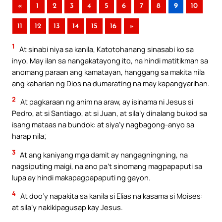
«
1
2
3
4
5
6
7
8
9
10
11
12
13
14
15
16
»
1
At sinabi niya sa kanila, Katotohanang sinasabi ko sa
inyo, May ilan sa nangakatayong ito, na hindi matitikman sa
anomang paraan ang kamatayan, hanggang sa makita nila
ang kaharian ng Dios na dumarating na may kapangyarihan.
2
At pagkaraan ng anim na araw, ay isinama ni Jesus si
Pedro, at si Santiago, at si Juan, at sila’y dinalang bukod sa
isang mataas na bundok: at siya’y nagbagong-anyo sa
harap nila;
3
At ang kaniyang mga damit ay nangagningning, na
nagsiputing maigi, na ano pa’t sinomang magpapaputi sa
lupa ay hindi makapagpapaputi ng gayon.
4
At doo’y napakita sa kanila si Elias na kasama si Moises:
at sila’y nakikipagusap kay Jesus.