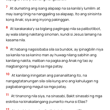
7
At dumating ang isang alapaap na sa kanila’y lumilim: at
may isang tinig na nanggaling sa alapaap, Ito ang sinisinta
kong Anak; siya ang inyong pakinggan.
8
At karakaraka’y sa biglang paglingap nila sa palibotlibot,
ay wala silang nakitang sinoman, kundi si Jesus lamang na
kasama nila.
9
At habang nagsisibaba sila sa bundok, ay ipinagbilin niya
sa kanila na sa kanino man ay huwag nilang sabihin ang
kanilang nakita, maliban na pagka ang Anak ng tao ay
magbangong maguli sa mga patay.
10
At kanilang iningatan ang pananalitang ito, na
nangagtatanungan sila-sila kung ano ang kahulugan ng
pagbabangong maguli sa mga patay.
11
At tinanong nila siya, na sinasabi, Bakit sinasabi ng mga
eskriba na kinakailangang pumarito muna si Elias?
12