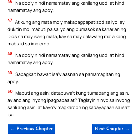
46
Na doo’y hindi namamatay ang kanilang uod, at hindi
namamatay ang apoy.
47
At kung ang mata mo’y makapagpapatisod sa iyo, ay
dukitin mo: mabuti pa sa iyo ang pumasok sa kaharian ng
Dios na may isang mata, kay sa may dalawang mata kang
mabulid sa impierno;
48
Na doo’y hindi namamatay ang kanilang uod, at hindi
namamatay ang apoy.
49
Sapagka’t bawa’t isa’y aasnan sa pamamagitan ng
apoy.
50
Mabuti ang asin: datapuwa’t kung tumabang ang asin,
ay ano ang inyong ipagpapaalat? Taglayin ninyo sa inyong
sarili ang asin, at kayo’y magkaroon ng kapayapaan sa isa’t
isa.
← Previous Chapter
Next Chapter →