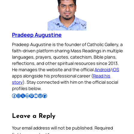
Pradeep Augustine
Pradeep Augustine is the founder of Catholic Gallery, a
faith-driven platform sharing Mass Readings in multiple
languages, prayers, quotes, catechism, Bible plans,
reflections, and other spiritual resources since 2013.
He manages the website and the official
Android
/
iOS
apps alongside his professional career (
Read his
story
). Stay connected with him on the official social
profiles below.
Follow Pradeep on Facebook
Follow Pradeep on Instagram
Follow Pradeep on X
Follow Pradeep on LinkedIn
Follow Pradeep on Pinterest
Subscribe to Pradeep’s Youtube Channel
Follow Pradeep on WordPress
Follow Pradeep on GitHub
Leave a Reply
Your email address will not be published.
Required