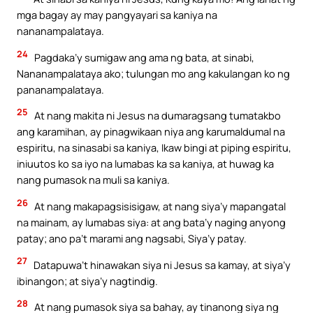
mga bagay ay may pangyayari sa kaniya na
nananampalataya.
24
Pagdaka’y sumigaw ang ama ng bata, at sinabi,
Nananampalataya ako; tulungan mo ang kakulangan ko ng
pananampalataya.
25
At nang makita ni Jesus na dumaragsang tumatakbo
ang karamihan, ay pinagwikaan niya ang karumaldumal na
espiritu, na sinasabi sa kaniya, Ikaw bingi at piping espiritu,
iniuutos ko sa iyo na lumabas ka sa kaniya, at huwag ka
nang pumasok na muli sa kaniya.
26
At nang makapagsisisigaw, at nang siya’y mapangatal
na mainam, ay lumabas siya: at ang bata’y naging anyong
patay; ano pa’t marami ang nagsabi, Siya’y patay.
27
Datapuwa’t hinawakan siya ni Jesus sa kamay, at siya’y
ibinangon; at siya’y nagtindig.
28
At nang pumasok siya sa bahay, ay tinanong siya ng