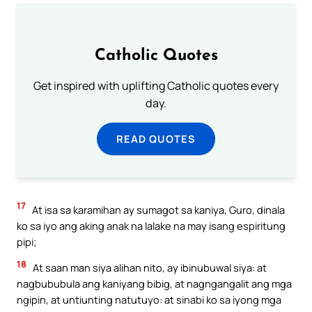
Catholic Quotes
Get inspired with uplifting Catholic quotes every
day.
READ QUOTES
17
At isa sa karamihan ay sumagot sa kaniya, Guro, dinala
ko sa iyo ang aking anak na lalake na may isang espiritung
pipi;
18
At saan man siya alihan nito, ay ibinubuwal siya: at
nagbububula ang kaniyang bibig, at nagngangalit ang mga
ngipin, at untiunting natutuyo: at sinabi ko sa iyong mga