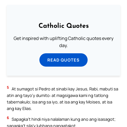
Catholic Quotes
Get inspired with uplifting Catholic quotes every
day.
READ QUOTES
5
At sumagot si Pedro at sinabi kay Jesus, Rabi, mabuti sa
atin ang tayo’y dumito: at magsigawa kami ng tatlong
tabernakulo; isa ang sa iyo, at isa ang kay Moises, at isa
ang kay Elias.
6
Sapagka’t hindi niya nalalaman kung ano ang isasagot;
sapagka’t sila’y lubhang nangatakot.