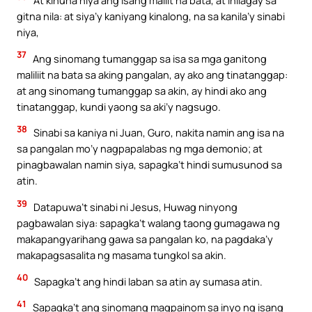
At kinuha niya ang isang maliit na bata, at inilagay sa
gitna nila: at siya’y kaniyang kinalong, na sa kanila’y sinabi
niya,
37
Ang sinomang tumanggap sa isa sa mga ganitong
maliliit na bata sa aking pangalan, ay ako ang tinatanggap:
at ang sinomang tumanggap sa akin, ay hindi ako ang
tinatanggap, kundi yaong sa aki’y nagsugo.
38
Sinabi sa kaniya ni Juan, Guro, nakita namin ang isa na
sa pangalan mo’y nagpapalabas ng mga demonio; at
pinagbawalan namin siya, sapagka’t hindi sumusunod sa
atin.
39
Datapuwa’t sinabi ni Jesus, Huwag ninyong
pagbawalan siya: sapagka’t walang taong gumagawa ng
makapangyarihang gawa sa pangalan ko, na pagdaka’y
makapagsasalita ng masama tungkol sa akin.
40
Sapagka’t ang hindi laban sa atin ay sumasa atin.
41
Sapagka’t ang sinomang magpainom sa inyo ng isang