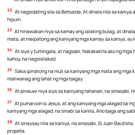
22
At nagsidating sila sa Betsaida. At dinala nila sa kaniya 
hipuin.
23
At hinawakan niya sa kamay ang lalaking bulag, at dinal
mata, at maipatong ang kaniyang mga kamay sa kaniya, ay 
24
At siya’y tumingala, at nagsabi, Nakakakita ako ng mga
kahoy, na nagsisilakad.
25
Saka ipinatong na muli sa kaniyang mga mata ang mga kam
maliwanag ang lahat ng mga bagay.
26
At pinauwi niya siya sa kaniyang tahanan, na sinasabi,
27
At pumaroon si Jesus, at ang kaniyang mga alagad sa mga
kaniyang mga alagad, na sinabi sa kanila, Ano baga ang sab
28
At sinaysay nila sa kaniya, na sinasabi, Si Juan Bautista;
propeta.