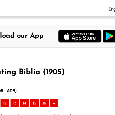
Eng
load our App
ing Biblia (1905)
05 – ADB)
12
13
14
15
16
»