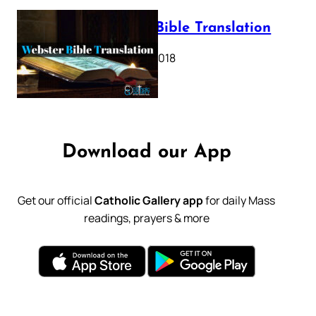
Webster Bible Translation
October 11, 2018
Download our App
Get our official
Catholic Gallery app
for daily Mass
readings, prayers & more