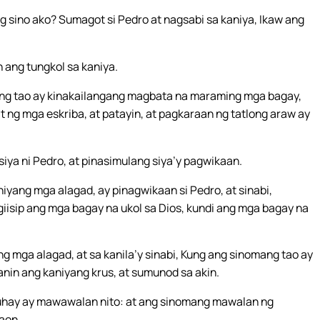
ng sino ako? Sumagot si Pedro at nagsabi sa kaniya, Ikaw ang
n ang tungkol sa kaniya.
k ng tao ay kinakailangang magbata na maraming mga bagay,
t ng mga eskriba, at patayin, at pagkaraan ng tatlong araw ay
siya ni Pedro, at pinasimulang siya’y pagwikaan.
niyang mga alagad, ay pinagwikaan si Pedro, at sinabi,
giisip ang mga bagay na ukol sa Dios, kundi ang mga bagay na
ng mga alagad, at sa kanila’y sinabi, Kung ang sinomang tao ay
sanin ang kaniyang krus, at sumunod sa akin.
buhay ay mawawalan nito: at ang sinomang mawalan ng
yaon.