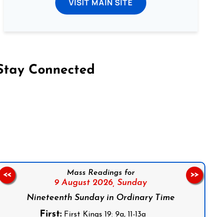
VISIT MAIN SITE
Stay Connected
on Facebook
Follow us on Instagram
Follow us on X
Subscribe to our YouTube Channel
Follow us on WhatsApp
Mass Readings for
<<
>>
9 August 2026,
Sunday
Nineteenth Sunday in Ordinary Time
First:
First Kings 19: 9a, 11-13a