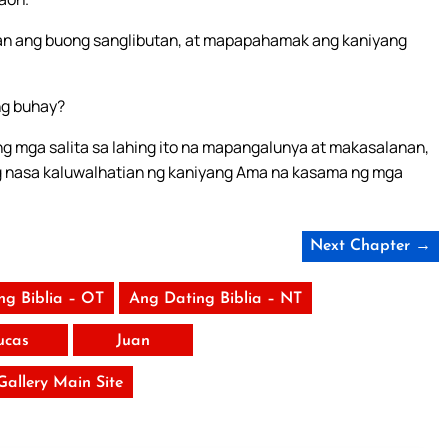
n ang buong sanglibutan, at mapapahamak ang kaniyang
ng buhay?
g mga salita sa lahing ito na mapangalunya at makasalanan,
ang nasa kaluwalhatian ng kaniyang Ama na kasama ng mga
Next Chapter →
ng Biblia – OT
Ang Dating Biblia – NT
ucas
Juan
 Gallery Main Site