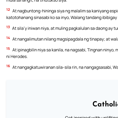
mula sa langit, na tinutukso siya.
12
At nagbuntong-hininga siya ng malalim sa kaniyang espir
katotohanang sinasabi ko sa inyo, Walang tandang ibibigay s
13
At sila’y iniwan niya, at muling pagkalulan sa daong ay t
14
At nangalimutan nilang magsipagdala ng tinapay; at wala
15
At ipinagbilin niya sa kanila, na nagsabi, Tingnan ninyo
ni Herodes.
16
At nangagkatuwiranan sila-sila rin, na nangagsasabi, Wa
Cathol
Get inspired with uplifti