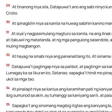
29
At tinanong niya sila, Datapuwa’t ano ang sabi ninyo ku
Cristo.
30
At ipinagbilin niya sa kanila na huwag sabihin kanino ma
31
At siya’y nagpasimulang magturo sa kanila, na ang Ana
at itakuwil ng matatanda, at ng mga pangulong saserdote, a
muling magbangon.
32
At hayag na sinabi niya ang pananalitang ito. At isinama 
33
Datapuwa’t paglingap niya sa palibot, at pagtingin sa ka
Lumagay ka sa likuran ko, Satanas; sapagka’t hindi mo pina
ukol sa mga tao.
34
At pinalapit niya sa kaniya ang karamihan pati ng kaniya
ibig sumunod sa akin, ay tumanggi sa kaniyang sarili, at pa
35
Sapagka’t ang sinomang magibig iligtas ang kaniyang 
kaniyang buhay dahil sa akin at sa evangelio ay maililigtas 