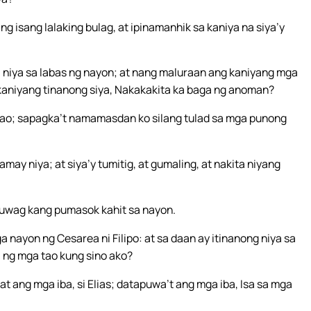
ang isang lalaking bulag, at ipinamanhik sa kaniya na siya’y
a niya sa labas ng nayon; at nang maluraan ang kaniyang mga
kaniyang tinanong siya, Nakakakita ka baga ng anoman?
 tao; sapagka’t namamasdan ko silang tulad sa mga punong
ay niya; at siya’y tumitig, at gumaling, at nakita niyang
 Huwag kang pumasok kahit sa nayon.
 nayon ng Cesarea ni Filipo: at sa daan ay itinanong niya sa
i ng mga tao kung sino ako?
 at ang mga iba, si Elias; datapuwa’t ang mga iba, Isa sa mga