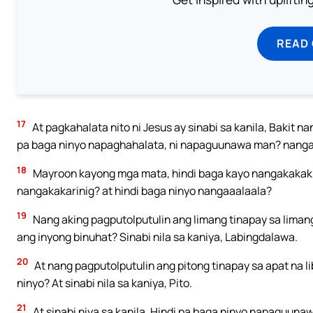
READ
17
At pagkahalata nito ni Jesus ay sinabi sa kanila, Bakit 
pa baga ninyo napaghahalata, ni napaguunawa man? nanga
18
Mayroon kayong mga mata, hindi baga kayo nangakakaki
nangakakarinig? at hindi baga ninyo nangaaalaala?
19
Nang aking pagputolputulin ang limang tinapay sa limang
ang inyong binuhat? Sinabi nila sa kaniya, Labingdalawa.
20
At nang pagputolputulin ang pitong tinapay sa apat na l
ninyo? At sinabi nila sa kaniya, Pito.
21
At sinabi niya sa kanila, Hindi pa baga ninyo napaguuna