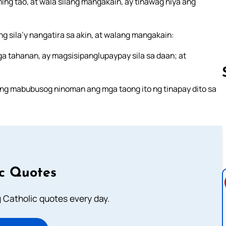
g tao, at wala silang mangakain, ay tinawag niya ang
 sila’y nangatira sa akin, at walang mangakain:
a tahanan, ay magsisipanglupaypay sila sa daan; at
ng mabubusog ninoman ang mga taong ito ng tinapay dito sa
Follow us 
ic Quotes
ng Catholic quotes every day.