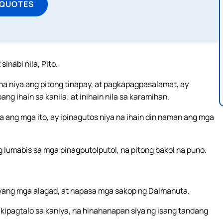
 QUOTES
inabi nila, Pito.
uha niya ang pitong tinapay, at pagkapagpasalamat, ay
ng ihain sa kanila; at inihain nila sa karamihan.
la ang mga ito, ay ipinagutos niya na ihain din naman ang mga
ng lumabis sa mga pinagputolputol, na pitong bakol na puno.
yang mga alagad, at napasa mga sakop ng Dalmanuta.
ipagtalo sa kaniya, na hinahanapan siya ng isang tandang