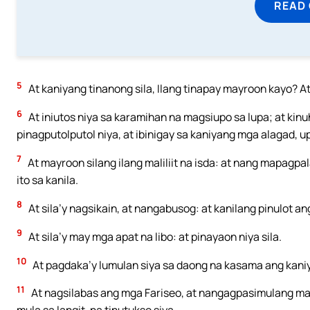
READ
5
At kaniyang tinanong sila, Ilang tinapay mayroon kayo? At s
6
At iniutos niya sa karamihan na magsiupo sa lupa; at kin
pinagputolputol niya, at ibinigay sa kaniyang mga alagad, upa
7
At mayroon silang ilang maliliit na isda: at nang mapagpa
ito sa kanila.
8
At sila’y nagsikain, at nangabusog: at kanilang pinulot a
9
At sila’y may mga apat na libo: at pinayaon niya sila.
10
At pagdaka’y lumulan siya sa daong na kasama ang kani
11
At nagsilabas ang mga Fariseo, at nangagpasimulang mak