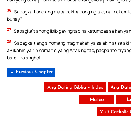
36
Sapagka’t ano ang mapapakinabang ng tao, na makamta
buhay?
37
Sapagka’t anong ibibigay ng tao na katumbas sa kaniya
38
Sapagka’t ang sinomang magmakahiya sa akin at sa akin
ay ikahihiya rin naman siya ng Anak ng tao, pagparito niy
banal na anghel.
← Previous Chapter
Ang Dating Biblia – Index
Ang Dati
Mateo
L
Visit Catholic