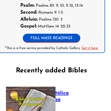
Psalm:
Psalms 85: 9, 10, 11-12, 13-14
Second:
Romans 9: 1-5
Alleluia:
Psalms 130: 5
Gospel:
Matthew 14: 22-33
FULL MASS READINGS
*This is a free service provided by Catholic Gallery.
Get it here
Recently added Bibles
Bíblia Católica
Portuguesa
July 16, 2025