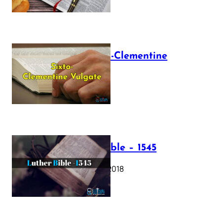
The Sixto-Clementine
Vulgate
July 12, 2025
Luther Bible – 1545
October 17, 2018