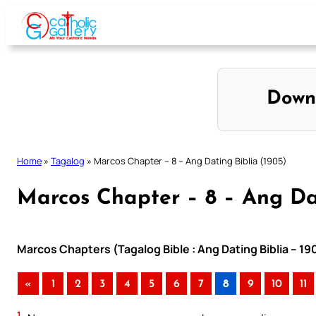
Skip
to
content
Down
Home
»
Tagalog
»
Marcos Chapter – 8 – Ang Dating Biblia (1905)
Marcos Chapter – 8 – Ang Dat
Marcos Chapters (Tagalog Bible : Ang Dating Biblia – 19
«
1
2
3
4
5
6
7
8
9
10
11
1