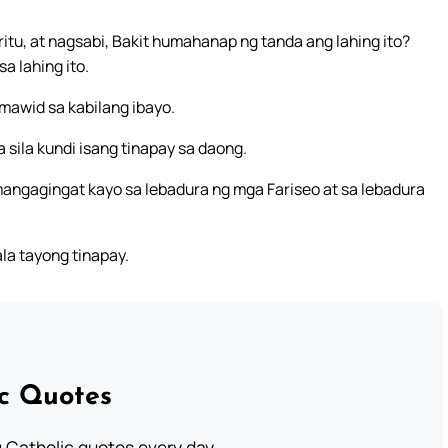
itu, at nagsabi, Bakit humahanap ng tanda ang lahing ito?
a lahing ito.
umawid sa kabilang ibayo.
 sila kundi isang tinapay sa daong.
, mangagingat kayo sa lebadura ng mga Fariseo at sa lebadura
la tayong tinapay.
ic Quotes
ng Catholic quotes every day.