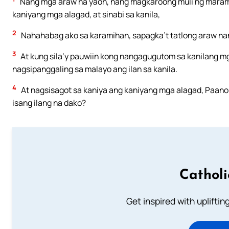
Nang mga araw na yaon, nang magkaroong muli ng maramin
kaniyang mga alagad, at sinabi sa kanila,
2
Nahahabag ako sa karamihan, sapagka’t tatlong araw nang
3
At kung sila’y pauwiin kong nangagugutom sa kanilang mg
nagsipanggaling sa malayo ang ilan sa kanila.
4
At nagsisagot sa kaniya ang kaniyang mga alagad, Paano
isang ilang na dako?
Cathol
Get inspired with uplifti