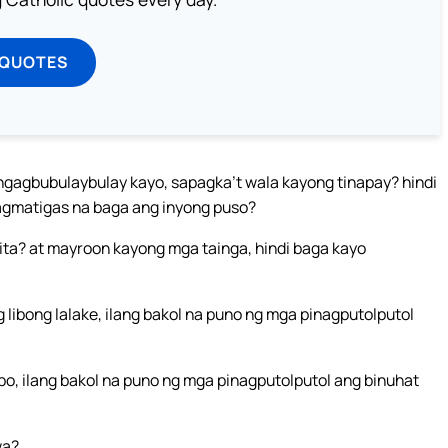
 QUOTES
nangagbubulaybulay kayo, sapagka’t wala kayong tinapay? hindi
gmatigas na baga ang inyong puso?
ta? at mayroon kayong mga tainga, hindi baga kayo
 libong lalake, ilang bakol na puno ng mga pinagputolputol
ibo, ilang bakol na puno ng mga pinagputolputol ang binuhat
wa?