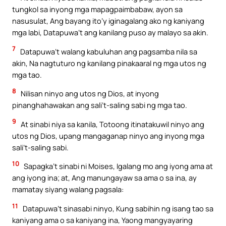
tungkol sa inyong mga mapagpaimbabaw, ayon sa
nasusulat, Ang bayang ito’y iginagalang ako ng kaniyang
mga labi, Datapuwa’t ang kanilang puso ay malayo sa akin.
7
Datapuwa’t walang kabuluhan ang pagsamba nila sa
akin, Na nagtuturo ng kanilang pinakaaral ng mga utos ng
mga tao.
8
Nilisan ninyo ang utos ng Dios, at inyong
pinanghahawakan ang sali’t-saling sabi ng mga tao.
9
At sinabi niya sa kanila, Totoong itinatakuwil ninyo ang
utos ng Dios, upang mangaganap ninyo ang inyong mga
sali’t-saling sabi.
10
Sapagka’t sinabi ni Moises, Igalang mo ang iyong ama at
ang iyong ina; at, Ang manungayaw sa ama o sa ina, ay
mamatay siyang walang pagsala:
11
Datapuwa’t sinasabi ninyo, Kung sabihin ng isang tao sa
kaniyang ama o sa kaniyang ina, Yaong mangyayaring