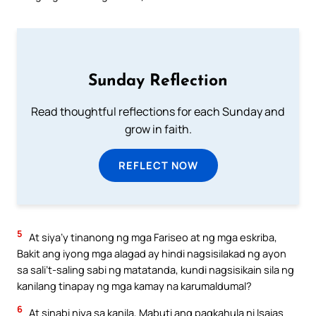
Sunday Reflection
Read thoughtful reflections for each Sunday and
grow in faith.
REFLECT NOW
5
At siya’y tinanong ng mga Fariseo at ng mga eskriba,
Bakit ang iyong mga alagad ay hindi nagsisilakad ng ayon
sa sali’t-saling sabi ng matatanda, kundi nagsisikain sila ng
kanilang tinapay ng mga kamay na karumaldumal?
6
At sinabi niya sa kanila, Mabuti ang pagkahula ni Isaias