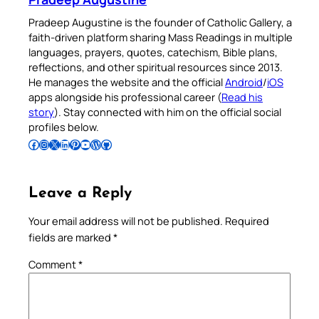
Pradeep Augustine is the founder of Catholic Gallery, a
faith-driven platform sharing Mass Readings in multiple
languages, prayers, quotes, catechism, Bible plans,
reflections, and other spiritual resources since 2013.
He manages the website and the official
Android
/
iOS
apps alongside his professional career (
Read his
story
). Stay connected with him on the official social
profiles below.
Follow Pradeep on Facebook
Follow Pradeep on Instagram
Follow Pradeep on X
Follow Pradeep on LinkedIn
Follow Pradeep on Pinterest
Subscribe to Pradeep’s Youtube Channel
Follow Pradeep on WordPress
Follow Pradeep on GitHub
Leave a Reply
Your email address will not be published.
Required
fields are marked
*
Comment
*