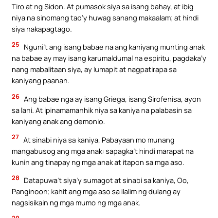
Tiro at ng Sidon. At pumasok siya sa isang bahay, at ibig
niya na sinomang tao’y huwag sanang makaalam; at hindi
siya nakapagtago.
25
Nguni’t ang isang babae na ang kaniyang munting anak
na babae ay may isang karumaldumal na espiritu, pagdaka’y
nang mabalitaan siya, ay lumapit at nagpatirapa sa
kaniyang paanan.
26
Ang babae nga ay isang Griega, isang Sirofenisa, ayon
sa lahi. At ipinamamanhik niya sa kaniya na palabasin sa
kaniyang anak ang demonio.
27
At sinabi niya sa kaniya, Pabayaan mo munang
mangabusog ang mga anak: sapagka’t hindi marapat na
kunin ang tinapay ng mga anak at itapon sa mga aso.
28
Datapuwa’t siya’y sumagot at sinabi sa kaniya, Oo,
Panginoon; kahit ang mga aso sa ilalim ng dulang ay
nagsisikain ng mga mumo ng mga anak.