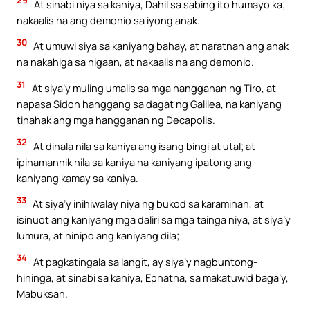
29
At sinabi niya sa kaniya, Dahil sa sabing ito humayo ka;
nakaalis na ang demonio sa iyong anak.
30
At umuwi siya sa kaniyang bahay, at naratnan ang anak
na nakahiga sa higaan, at nakaalis na ang demonio.
31
At siya’y muling umalis sa mga hangganan ng Tiro, at
napasa Sidon hanggang sa dagat ng Galilea, na kaniyang
tinahak ang mga hangganan ng Decapolis.
32
At dinala nila sa kaniya ang isang bingi at utal; at
ipinamanhik nila sa kaniya na kaniyang ipatong ang
kaniyang kamay sa kaniya.
33
At siya’y inihiwalay niya ng bukod sa karamihan, at
isinuot ang kaniyang mga daliri sa mga tainga niya, at siya’y
lumura, at hinipo ang kaniyang dila;
34
At pagkatingala sa langit, ay siya’y nagbuntong-
hininga, at sinabi sa kaniya, Ephatha, sa makatuwid baga’y,
Mabuksan.