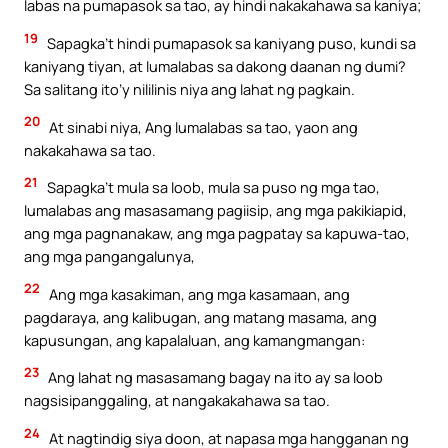
labas na pumapasok sa tao, ay hindi nakakahawa sa kaniya;
19
Sapagka’t hindi pumapasok sa kaniyang puso, kundi sa
kaniyang tiyan, at lumalabas sa dakong daanan ng dumi?
Sa salitang ito’y nililinis niya ang lahat ng pagkain.
20
At sinabi niya, Ang lumalabas sa tao, yaon ang
nakakahawa sa tao.
21
Sapagka’t mula sa loob, mula sa puso ng mga tao,
lumalabas ang masasamang pagiisip, ang mga pakikiapid,
ang mga pagnanakaw, ang mga pagpatay sa kapuwa-tao,
ang mga pangangalunya,
22
Ang mga kasakiman, ang mga kasamaan, ang
pagdaraya, ang kalibugan, ang matang masama, ang
kapusungan, ang kapalaluan, ang kamangmangan:
23
Ang lahat ng masasamang bagay na ito ay sa loob
nagsisipanggaling, at nangakakahawa sa tao.
24
At nagtindig siya doon, at napasa mga hangganan ng