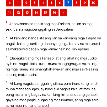
«
1
2
3
4
5
6
7
8
9
10
11
12
13
14
15
16
»
1
At nakisama sa kanila ang mga Fariseo, at ilan sa mga
eskriba, na nagsipanggaling sa Jerusalem,
2
At kanilang nangakita ang ilan sa kaniyang mga alagad na
nagsisikain ng kanilang tinapay ng mga kamay na marurumi,
sa makatuwid baga’y mga kamay na hindi hinugasan.
3
(Sapagka’t ang mga Fariseo, at ang lahat ng mga Judio,
ay hindi nagsisikain, kundi muna mangaghugas na maingat
ng mga kamay, na pinanghahawakan ang mga sali’t-saling
sabi ng matatanda;
4
At kung nagsisipanggaling sila sa pamilihan, kung hindi
muna mangaghugas, ay hindi sila nagsisikain; at may iba
pang maraming bagay na kanilang minana, upang ganapin;
gaya ng mga paghuhugas ng mga inuman, at ng mga saro,
at ng mga inumang tanso.)