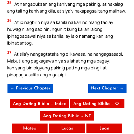
35
At nangabuksan ang kaniyang mga pakinig, at nakalag
ang tali ng kaniyang dila, at siya’y nakapagsalitang malinaw.
36
At ipinagbilin niya sa kanila na kanino mang tao ay
huwag nilang sabihin: nguni’t kung kailan lalong
ipinagbabawal niya sa kanila, ay lalo namang kanilang
ibinabantog.
37
At sila’y nangagtataka ng di kawasa, na nangagsasabi,
Mabuti ang pagkagawa niya sa lahat ng mga bagay;
kaniyang binibigyang pakinig pati ng mga bingi, at
pinapagsasalita ang mga pipi.
← Previous Chapter
Next Chapter →
Ang Dating Biblia – Index
Ang Dating Biblia – OT
Ang Dating Biblia – NT
Mateo
Lucas
Juan