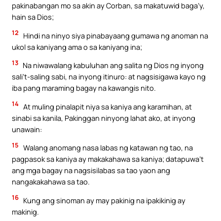
pakinabangan mo sa akin ay Corban, sa makatuwid baga’y,
hain sa Dios;
12
Hindi na ninyo siya pinabayaang gumawa ng anoman na
ukol sa kaniyang ama o sa kaniyang ina;
13
Na niwawalang kabuluhan ang salita ng Dios ng inyong
sali’t-saling sabi, na inyong itinuro: at nagsisigawa kayo ng
iba pang maraming bagay na kawangis nito.
14
At muling pinalapit niya sa kaniya ang karamihan, at
sinabi sa kanila, Pakinggan ninyong lahat ako, at inyong
unawain:
15
Walang anomang nasa labas ng katawan ng tao, na
pagpasok sa kaniya ay makakahawa sa kaniya; datapuwa’t
ang mga bagay na nagsisilabas sa tao yaon ang
nangakakahawa sa tao.
16
Kung ang sinoman ay may pakinig na ipakikinig ay
makinig.