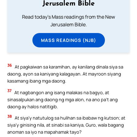
Jerusalem Bible
Read today's Mass readings from the New
Jerusalem Bible.
MASS READINGS (NJB)
36
At pagkaiwan sa karamihan, ay kanilang dinala siya sa
daong, ayon sa kaniyang kalagayan. At mayroon siyang
kasamang ibang mga daong.
37
At nagbangon ang isang malakas na bagyo, at
sinasalpukan ang daong ng mga alon, na ano pa’t ang
daong ay halos natitigib.
38
At siya’y natutulog sa hulihan sa ibabaw ng kutson; at
siya’y ginising nila, at sinabi sa kaniya, Guro, wala bagang
anoman sa iyo na mapahamak tayo?