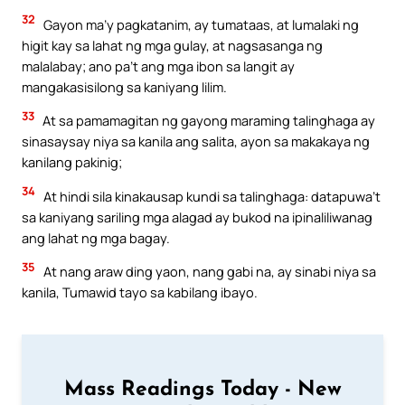
32
Gayon ma’y pagkatanim, ay tumataas, at lumalaki ng
higit kay sa lahat ng mga gulay, at nagsasanga ng
malalabay; ano pa’t ang mga ibon sa langit ay
mangakasisilong sa kaniyang lilim.
33
At sa pamamagitan ng gayong maraming talinghaga ay
sinasaysay niya sa kanila ang salita, ayon sa makakaya ng
kanilang pakinig;
34
At hindi sila kinakausap kundi sa talinghaga: datapuwa’t
sa kaniyang sariling mga alagad ay bukod na ipinaliliwanag
ang lahat ng mga bagay.
35
At nang araw ding yaon, nang gabi na, ay sinabi niya sa
kanila, Tumawid tayo sa kabilang ibayo.
Mass Readings Today - New