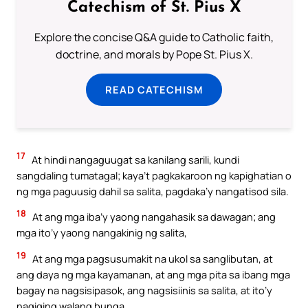
Catechism of St. Pius X
Explore the concise Q&A guide to Catholic faith,
doctrine, and morals by Pope St. Pius X.
READ CATECHISM
17
At hindi nangaguugat sa kanilang sarili, kundi
sangdaling tumatagal; kaya’t pagkakaroon ng kapighatian o
ng mga paguusig dahil sa salita, pagdaka’y nangatisod sila.
18
At ang mga iba’y yaong nangahasik sa dawagan; ang
mga ito’y yaong nangakinig ng salita,
19
At ang mga pagsusumakit na ukol sa sanglibutan, at
ang daya ng mga kayamanan, at ang mga pita sa ibang mga
bagay na nagsisipasok, ang nagsisiinis sa salita, at ito’y
nagiging walang bunga.