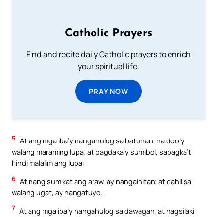
Catholic Prayers
Find and recite daily Catholic prayers to enrich
your spiritual life.
PRAY NOW
5
At ang mga iba’y nangahulog sa batuhan, na doo’y
walang maraming lupa; at pagdaka’y sumibol, sapagka’t
hindi malalim ang lupa:
6
At nang sumikat ang araw, ay nangainitan; at dahil sa
walang ugat, ay nangatuyo.
7
At ang mga iba’y nangahulog sa dawagan, at nagsilaki