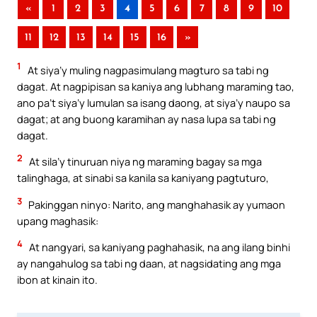
«
1
2
3
4
5
6
7
8
9
10
11
12
13
14
15
16
»
1
At siya’y muling nagpasimulang magturo sa tabi ng
dagat. At nagpipisan sa kaniya ang lubhang maraming tao,
ano pa’t siya’y lumulan sa isang daong, at siya’y naupo sa
dagat; at ang buong karamihan ay nasa lupa sa tabi ng
dagat.
2
At sila’y tinuruan niya ng maraming bagay sa mga
talinghaga, at sinabi sa kanila sa kaniyang pagtuturo,
3
Pakinggan ninyo: Narito, ang manghahasik ay yumaon
upang maghasik:
4
At nangyari, sa kaniyang paghahasik, na ang ilang binhi
ay nangahulog sa tabi ng daan, at nagsidating ang mga
ibon at kinain ito.