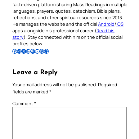
faith-driven platform sharing Mass Readings in multiple
languages, prayers, quotes, catechism, Bible plans,
reflections, and other spiritual resources since 2013.
He manages the website and the official
Android
/
iOS
apps alongside his professional career (
Read his
story
). Stay connected with him on the official social
profiles below.
Follow Pradeep on Facebook
Follow Pradeep on Instagram
Follow Pradeep on X
Follow Pradeep on LinkedIn
Follow Pradeep on Pinterest
Subscribe to Pradeep’s Youtube Channel
Follow Pradeep on WordPress
Follow Pradeep on GitHub
Leave a Reply
Your email address will not be published.
Required
fields are marked
*
Comment
*