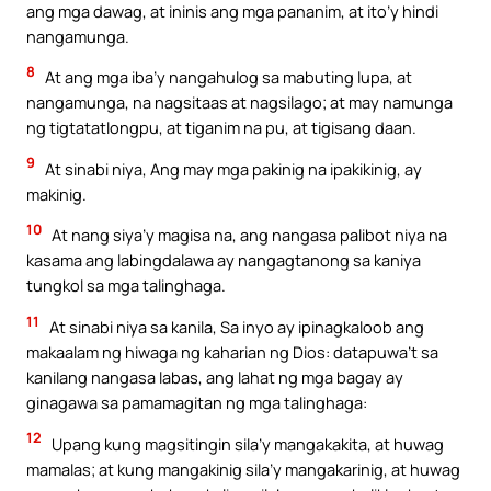
ang mga dawag, at ininis ang mga pananim, at ito’y hindi
nangamunga.
8
At ang mga iba’y nangahulog sa mabuting lupa, at
nangamunga, na nagsitaas at nagsilago; at may namunga
ng tigtatatlongpu, at tiganim na pu, at tigisang daan.
9
At sinabi niya, Ang may mga pakinig na ipakikinig, ay
makinig.
10
At nang siya’y magisa na, ang nangasa palibot niya na
kasama ang labingdalawa ay nangagtanong sa kaniya
tungkol sa mga talinghaga.
11
At sinabi niya sa kanila, Sa inyo ay ipinagkaloob ang
makaalam ng hiwaga ng kaharian ng Dios: datapuwa’t sa
kanilang nangasa labas, ang lahat ng mga bagay ay
ginagawa sa pamamagitan ng mga talinghaga:
12
Upang kung magsitingin sila’y mangakakita, at huwag
mamalas; at kung mangakinig sila’y mangakarinig, at huwag