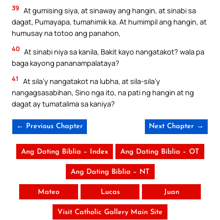
39
At gumising siya, at sinaway ang hangin, at sinabi sa
dagat, Pumayapa, tumahimik ka. At humimpil ang hangin, at
humusay na totoo ang panahon,
40
At sinabi niya sa kanila, Bakit kayo nangatakot? wala pa
baga kayong pananampalataya?
41
At sila’y nangatakot na lubha, at sila-sila’y
nangagsasabihan, Sino nga ito, na pati ng hangin at ng
dagat ay tumatalima sa kaniya?
← Previous Chapter
Next Chapter →
Ang Dating Biblia – Index
Ang Dating Biblia – OT
Ang Dating Biblia – NT
Mateo
Lucas
Juan
Visit Catholic Gallery Main Site