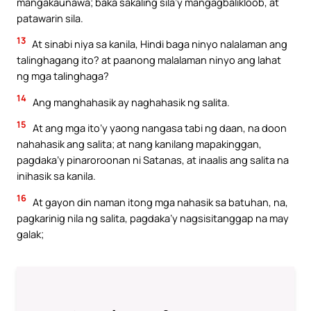
mangakaunawa; baka sakaling sila’y mangagbalikloob, at
patawarin sila.
13
At sinabi niya sa kanila, Hindi baga ninyo nalalaman ang
talinghagang ito? at paanong malalaman ninyo ang lahat
ng mga talinghaga?
14
Ang manghahasik ay naghahasik ng salita.
15
At ang mga ito’y yaong nangasa tabi ng daan, na doon
nahahasik ang salita; at nang kanilang mapakinggan,
pagdaka’y pinaroroonan ni Satanas, at inaalis ang salita na
inihasik sa kanila.
16
At gayon din naman itong mga nahasik sa batuhan, na,
pagkarinig nila ng salita, pagdaka’y nagsisitanggap na may
galak;