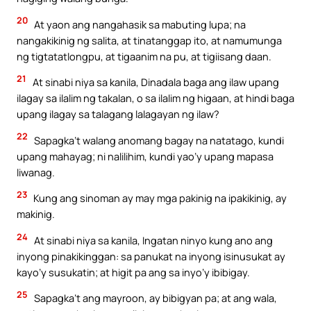
20
At yaon ang nangahasik sa mabuting lupa; na
nangakikinig ng salita, at tinatanggap ito, at namumunga
ng tigtatatlongpu, at tigaanim na pu, at tigiisang daan.
21
At sinabi niya sa kanila, Dinadala baga ang ilaw upang
ilagay sa ilalim ng takalan, o sa ilalim ng higaan, at hindi baga
upang ilagay sa talagang lalagayan ng ilaw?
22
Sapagka’t walang anomang bagay na natatago, kundi
upang mahayag; ni nalilihim, kundi yao’y upang mapasa
liwanag.
23
Kung ang sinoman ay may mga pakinig na ipakikinig, ay
makinig.
24
At sinabi niya sa kanila, Ingatan ninyo kung ano ang
inyong pinakikinggan: sa panukat na inyong isinusukat ay
kayo’y susukatin; at higit pa ang sa inyo’y ibibigay.
25
Sapagka’t ang mayroon, ay bibigyan pa; at ang wala,