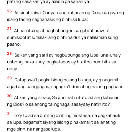
pati ng nasa kaniya ay aalisin pa sa kaniya.
26
At sinabi niya, Ganyan ang kaharian ng Dios, na gaya ng
isang taong naghahasik ng binhi sa lupa;
27
At natutulog at nagbabangon sa gabi at araw, at
sumisibol at lumalaki ang binhi na di niya nalalaman kung
paano.
28
Sa kaniyang sarili ay nagbubunga ang lupa; una-una’y
usbong, saka uhay, pagkatapos ay butil na humihitik sa
uhay.
29
Datapuwa’t pagka hinog na ang bunga, ay ginagamit
agad ang panggapas, sapagka’t dumating na ang pagaani.
30
At kaniyang sinabi, Sa ano natin itutulad ang kaharian
ng Dios? o sa anong talinghaga isasaysay natin ito?
31
Ito’y tulad sa butil ng binhi ng mostasa, na pagkahasik
sa lupa, bagama’t siyang lalong pinakamaliit sa lahat ng
mga binhi na nangasa lupa,