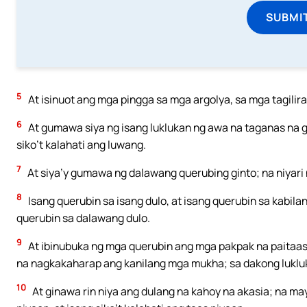
SUBMI
5
At isinuot ang mga pingga sa mga argolya, sa mga tagili
6
At gumawa siya ng isang luklukan ng awa na taganas na gi
siko’t kalahati ang luwang.
7
At siya’y gumawa ng dalawang querubing ginto; na niyari
8
Isang querubin sa isang dulo, at isang querubin sa kabila
querubin sa dalawang dulo.
9
At ibinubuka ng mga querubin ang mga pakpak na paitaas,
na nagkakaharap ang kanilang mga mukha; sa dakong lukl
10
At ginawa rin niya ang dulang na kahoy na akasia; na ma