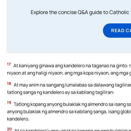
Explore the concise Q&A guide to Catholic f
READ C
17
At kaniyang ginawa ang kandelero na taganas na ginto: 
niyaon at ang haligi niyaon; ang mga kopa niyaon, ang mga g
18
At may anim na sangang lumalabas sa dalawang tagiliran 
tatlong sanga ng kandelero ay sa kabilang tagiliran:
19
Tatlong kopang anyong bulaklak ng almendro sa isang san
anyong bulaklak ng almendro sa kabilang sanga, isang globi
kandelero.
20
At sa kandelero’y may apat na kopang anyong bulaklak n