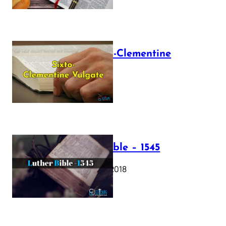
The Sixto-Clementine
Vulgate
July 12, 2025
Luther Bible – 1545
October 17, 2018