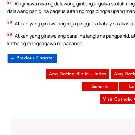
27
At iginawa niya ng dalawang gintong argolya sa ilalim n
dalawang panig, na pagsusuutan ng mga pingga upang mab
28
At kaniyang ginawa ang mga pingga na kahoy na akasia, a
29
At kaniyang ginawa ang banal na langis na pangpahid,
katha ng manggagawa ng pabango.
← Previous Chapter
Ang Dating Biblia – Index
Ang Dati
Genesis
Le
Visit Catholic