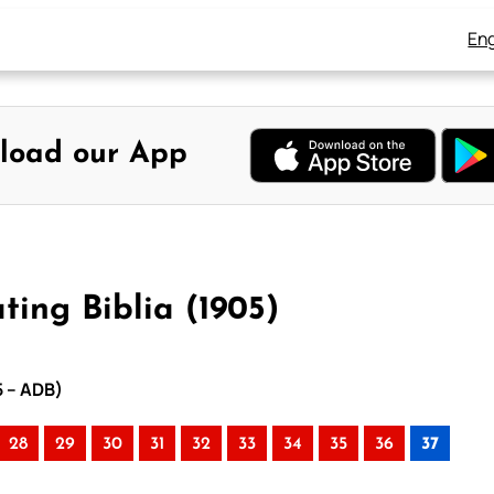
Eng
load our App
ing Biblia (1905)
5 – ADB)
28
29
30
31
32
33
34
35
36
37