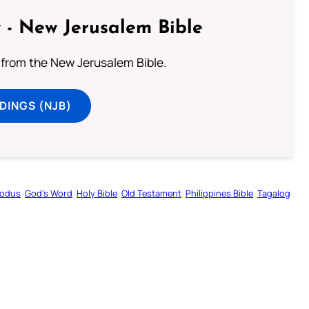
 - New Jerusalem Bible
from the New Jerusalem Bible.
DINGS (NJB)
odus
God’s Word
Holy Bible
Old Testament
Philippines Bible
Tagalog