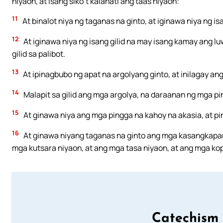
niyaon, at isang siko’t kalahati ang taas niyaon:
11
At binalot niya ng taganas na ginto, at iginawa niya ng is
12
At iginawa niya ng isang gilid na may isang kamay ang lu
gilid sa palibot.
13
At ipinagbubo ng apat na argolyang ginto, at inilagay ang
14
Malapit sa gilid ang mga argolya, na daraanan ng mga p
15
At ginawa niya ang mga pingga na kahoy na akasia, at p
16
At ginawa niyang taganas na ginto ang mga kasangkapan
mga kutsara niyaon, at ang mga tasa niyaon, at ang mga k
Catechism 