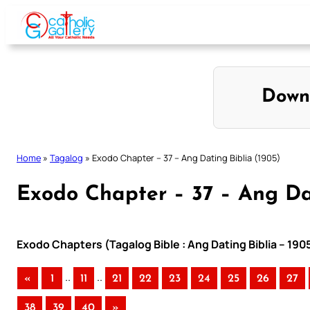
Skip
to
content
Down
Home
»
Tagalog
»
Exodo Chapter – 37 – Ang Dating Biblia (1905)
Exodo Chapter – 37 – Ang Dat
Exodo Chapters (Tagalog Bible : Ang Dating Biblia – 190
..
..
«
1
11
21
22
23
24
25
26
27
38
39
40
»