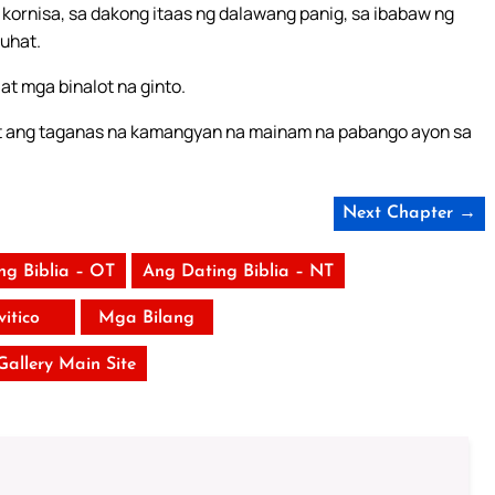
g kornisa, sa dakong itaas ng dalawang panig, sa ibabaw ng
uhat.
t mga binalot na ginto.
 at ang taganas na kamangyan na mainam na pabango ayon sa
Next Chapter →
ng Biblia – OT
Ang Dating Biblia – NT
vitico
Mga Bilang
 Gallery Main Site