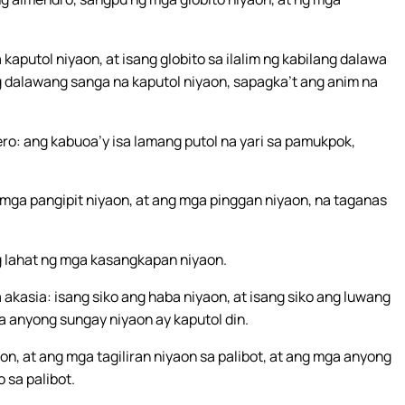
kaputol niyaon, at isang globito sa ilalim ng kabilang dalawa
 ng dalawang sanga na kaputol niyaon, sapagka’t ang anim na
ro: ang kabuoa’y isa lamang putol na yari sa pamukpok,
 mga pangipit niyaon, at ang mga pinggan niyaon, na taganas
ng lahat ng mga kasangkapan niyaon.
kasia: isang siko ang haba niyaon, at isang siko ang luwang
a anyong sungay niyaon ay kaputol din.
on, at ang mga tagiliran niyaon sa palibot, at ang mga anyong
 sa palibot.