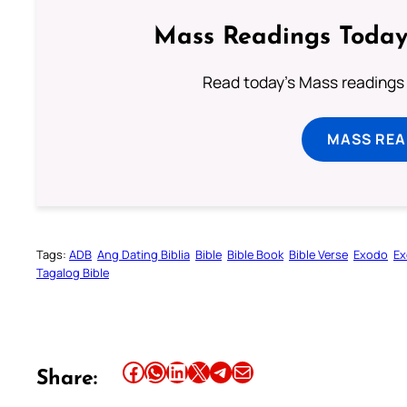
Mass Readings Today
Read today's Mass readings 
MASS REA
Tags:
ADB
Ang Dating Biblia
Bible
Bible Book
Bible Verse
Exodo
Ex
Tagalog Bible
Share this article on Facebook
Share this article on WhatsApp
Share this article on LinkedIn
Share this article on X
Share this article on Telegram
Email this Article
Share: