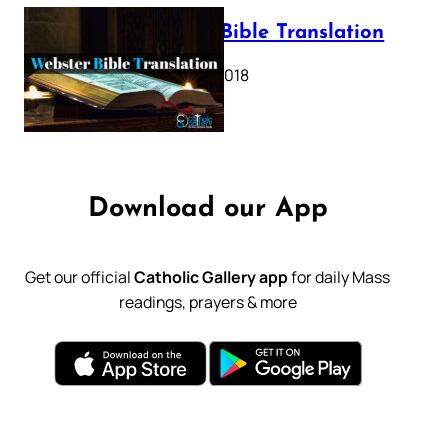
Webster Bible Translation
October 11, 2018
Download our App
Get our official
Catholic Gallery app
for daily Mass
readings, prayers & more