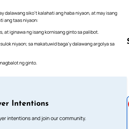
y dalawang siko’t kalahati ang haba niyaon, at may isang
ati ang taas niyaon:
s, at iginawa ng isang kornisang ginto sa palibot.
a sulok niyaon; sa makatuwid baga’y dalawang argolya sa
nagbalot ng ginto.
Follow us 
er Intentions
ayer intentions and join our community.