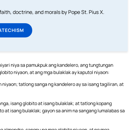
aith, doctrine, and morals by Pope St. Pius X.
ATECHISM
niyari niya sa pamukpuk ang kandelero, ang tungtungan
lobito niyaon, at ang mga bulaklak ay kaputol niyaon:
niyaon; tatlong sanga ng kandelero ay sa isang tagiliran, at
ga, isang globito at isang bulaklak; at tatlong kopang
to at isang bulaklak; gayon sa anim na sangang lumalabas sa
g almendro, sangpu ng mga globito niyaon, at ng mga