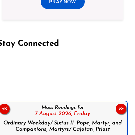
PRAY NOW
Stay Connected
on Facebook
Follow us on Instagram
Follow us on X
Subscribe to our YouTube Channel
Follow us on WhatsApp
Mass Readings for
<<
>>
7 August 2026,
Friday
Ordinary Weekday/ Sixtus II, Pope, Martyr, and
Companions, Martyrs/ Cajetan, Priest