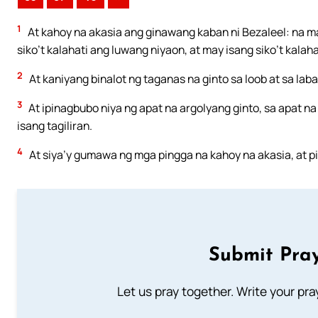
1
At kahoy na akasia ang ginawang kaban ni Bezaleel: na ma
siko’t kalahati ang luwang niyaon, at may isang siko’t kalah
2
At kaniyang binalot ng taganas na ginto sa loob at sa laba
3
At ipinagbubo niya ng apat na argolyang ginto, sa apat n
isang tagiliran.
4
At siya’y gumawa ng mga pingga na kahoy na akasia, at pi
Submit Pray
Let us pray together. Write your pr