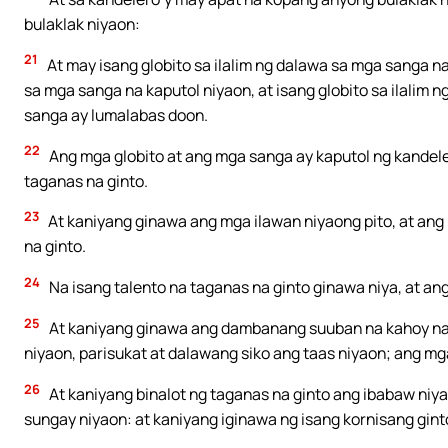
bulaklak niyaon:
21
At may isang globito sa ilalim ng dalawa sa mga sanga na 
sa mga sanga na kaputol niyaon, at isang globito sa ilalim
sanga ay lumalabas doon.
22
Ang mga globito at ang mga sanga ay kaputol ng kandele
taganas na ginto.
23
At kaniyang ginawa ang mga ilawan niyaong pito, at ang
na ginto.
24
Na isang talento na taganas na ginto ginawa niya, at a
25
At kaniyang ginawa ang dambanang suuban na kahoy na a
niyaon, parisukat at dalawang siko ang taas niyaon; ang mg
26
At kaniyang binalot ng taganas na ginto ang ibabaw niya
sungay niyaon: at kaniyang iginawa ng isang kornisang ginto