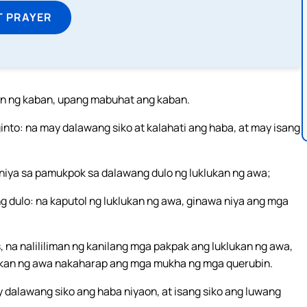
T PRAYER
ran ng kaban, upang mabuhat ang kaban.
nto: na may dalawang siko at kalahati ang haba, at may isang
 niya sa pamukpok sa dalawang dulo ng luklukan ng awa;
ng dulo: na kaputol ng luklukan ng awa, ginawa niya ang mga
 na nalililiman ng kanilang mga pakpak ang luklukan ng awa,
ukan ng awa nakaharap ang mga mukha ng mga querubin.
y dalawang siko ang haba niyaon, at isang siko ang luwang