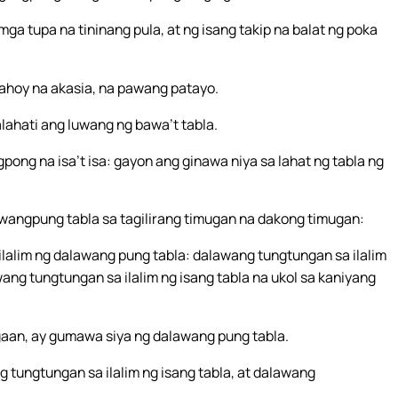
ga tupa na tininang pula, at ng isang takip na balat ng poka
kahoy na akasia, na pawang patayo.
alahati ang luwang ng bawa’t tabla.
ng na isa’t isa: gayon ang ginawa niya sa lahat ng tabla ng
wangpung tabla sa tagilirang timugan na dakong timugan:
ilalim ng dalawang pung tabla: dalawang tungtungan sa ilalim
ang tungtungan sa ilalim ng isang tabla na ukol sa kaniyang
agaan, ay gumawa siya ng dalawang pung tabla.
 tungtungan sa ilalim ng isang tabla, at dalawang