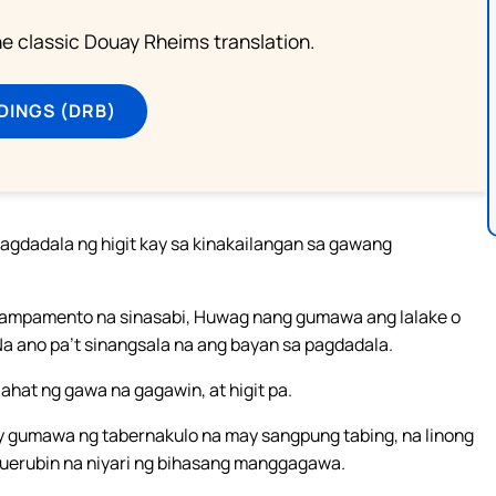
he classic Douay Rheims translation.
DINGS (DRB)
 nagdadala ng higit kay sa kinakailangan sa gawang
g kampamento na sinasabi, Huwag nang gumawa ang lalake o
 ano pa’t sinangsala na ang bayan sa pagdadala.
ahat ng gawa na gagawin, at higit pa.
y gumawa ng tabernakulo na may sangpung tabing, na linong
 querubin na niyari ng bihasang manggagawa.