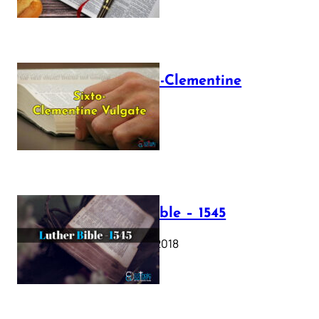
The Sixto-Clementine
Vulgate
July 12, 2025
Luther Bible – 1545
October 17, 2018