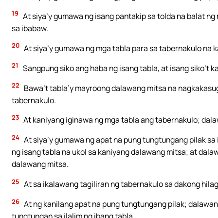
19
At siya’y gumawa ng isang pantakip sa tolda na balat ng m
sa ibabaw.
20
At siya’y gumawa ng mga tabla para sa tabernakulo na 
21
Sangpung siko ang haba ng isang tabla, at isang siko’t k
22
Bawa’t tabla’y mayroong dalawang mitsa na nagkakasugpo
tabernakulo.
23
At kaniyang iginawa ng mga tabla ang tabernakulo; dala
24
At siya’y gumawa ng apat na pung tungtungang pilak sa 
ng isang tabla na ukol sa kaniyang dalawang mitsa; at dalaw
dalawang mitsa.
25
At sa ikalawang tagiliran ng tabernakulo sa dakong hil
26
At ng kanilang apat na pung tungtungang pilak; dalawang
tungtungan sa ilalim ng ibang tabla.