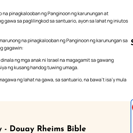
lino na pinagkalooban ng Panginoon ng karunungan at
gawa sa paglilingkod sa santuario, ayon sa lahat ng iniutos
 ng marunong na pinagkalooban ng Panginoon ng karunungan sa
ng gagawin:
 dinala ng mga anak ni Israel na magagamit sa gawang
Follow us 
a siya ng kusang handog tuwing umaga.
magawa ng lahat na gawa, sa santuario, na bawa’t isa’y mula
 - Douay Rheims Bible