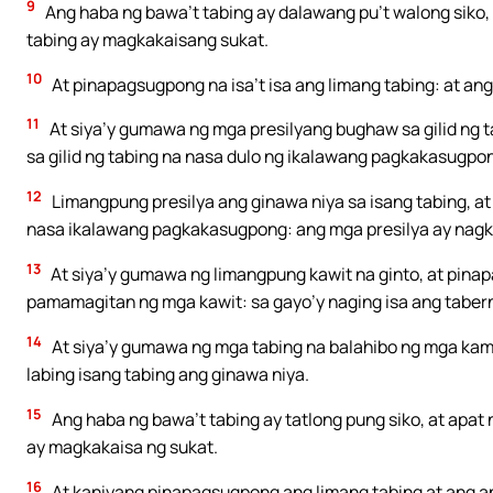
9
Ang haba ng bawa’t tabing ay dalawang pu’t walong siko, 
tabing ay magkakaisang sukat.
10
At pinapagsugpong na isa’t isa ang limang tabing: at ang
11
At siya’y gumawa ng mga presilyang bughaw sa gilid ng t
sa gilid ng tabing na nasa dulo ng ikalawang pagkakasugpo
12
Limangpung presilya ang ginawa niya sa isang tabing, at 
nasa ikalawang pagkakasugpong: ang mga presilya ay nagkak
13
At siya’y gumawa ng limangpung kawit na ginto, at pinap
pamamagitan ng mga kawit: sa gayo’y naging isa ang taber
14
At siya’y gumawa ng mga tabing na balahibo ng mga kam
labing isang tabing ang ginawa niya.
15
Ang haba ng bawa’t tabing ay tatlong pung siko, at apat 
ay magkakaisa ng sukat.
16
At kaniyang pinapagsugpong ang limang tabing at ang an