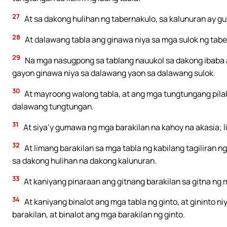
27
At sa dakong hulihan ng tabernakulo, sa kalunuran ay g
28
At dalawang tabla ang ginawa niya sa mga sulok ng tabe
29
Na mga nasugpong sa tablang nauukol sa dakong ibaba a
gayon ginawa niya sa dalawang yaon sa dalawang sulok.
30
At mayroong walong tabla, at ang mga tungtungang pilak,
dalawang tungtungan.
31
At siya’y gumawa ng mga barakilan na kahoy na akasia; li
32
At limang barakilan sa mga tabla ng kabilang tagiliran n
sa dakong hulihan na dakong kalunuran.
33
At kaniyang pinaraan ang gitnang barakilan sa gitna ng m
34
At kaniyang binalot ang mga tabla ng ginto, at gininto 
barakilan, at binalot ang mga barakilan ng ginto.