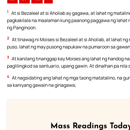
1
At si Bezaleel at si Aholiab ay gagawa, at lahat ng mata
pagkakilala na maalaman kung paanong paggawa ng lahat ng 
ng Panginoon.
2
At tinawag ni Moises si Bezaleel at si Aholiab, at lahat
puso, lahat ng may pusong napukaw na pumaroon sa gawa
3
At kanilang tinanggap kay Moises ang lahat ng handog na
paglilingkod sa santuario, upang gawin. At dinalhan pa nil
4
At nagsidating ang lahat ng mga taong matatalino, na gu
sa kaniyang gawain na ginagawa;
Mass Readings Today