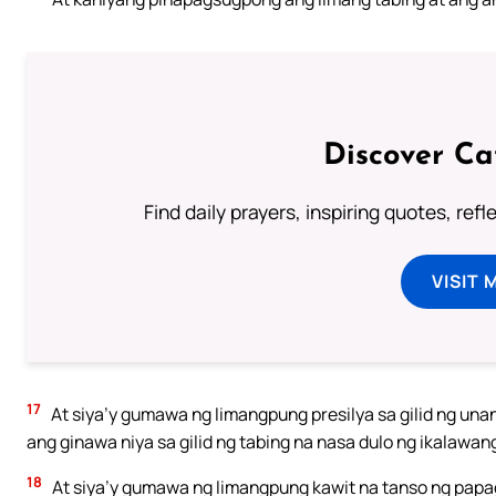
Discover Ca
Find daily prayers, inspiring quotes, ref
VISIT 
17
At siya’y gumawa ng limangpung presilya sa gilid ng una
ang ginawa niya sa gilid ng tabing na nasa dulo ng ikalaw
18
At siya’y gumawa ng limangpung kawit na tanso ng papa