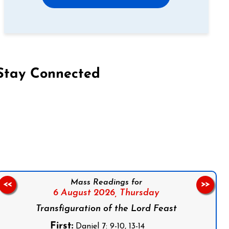
Stay Connected
on Facebook
Follow us on Instagram
Follow us on X
Subscribe to our YouTube Channel
Follow us on WhatsApp
Mass Readings for
<<
>>
6 August 2026,
Thursday
Transfiguration of the Lord Feast
First:
Daniel 7: 9-10, 13-14