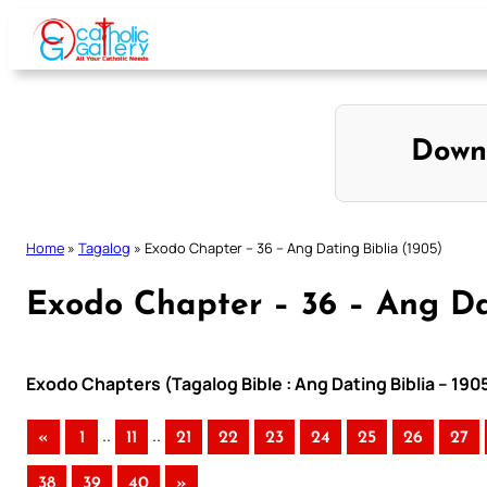
Skip
to
content
Down
Home
»
Tagalog
»
Exodo Chapter – 36 – Ang Dating Biblia (1905)
Exodo Chapter – 36 – Ang Dat
Exodo Chapters (Tagalog Bible : Ang Dating Biblia – 190
..
..
«
1
11
21
22
23
24
25
26
27
38
39
40
»