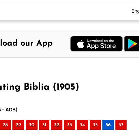
Eng
load our App
ing Biblia (1905)
5 – ADB)
28
29
30
31
32
33
34
35
36
37