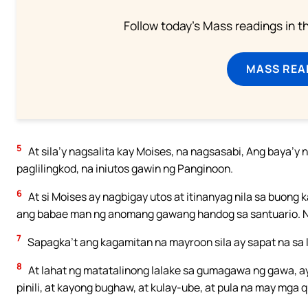
Follow today's Mass readings in t
MASS REA
5
At sila’y nagsalita kay Moises, na nagsasabi, Ang baya’y
paglilingkod, na iniutos gawin ng Panginoon.
6
At si Moises ay nagbigay utos at itinanyag nila sa buon
ang babae man ng anomang gawang handog sa santuario. Na
7
Sapagka’t ang kagamitan na mayroon sila ay sapat na sa l
8
At lahat ng matatalinong lalake sa gumagawa ng gawa, a
pinili, at kayong bughaw, at kulay-ube, at pula na may mga