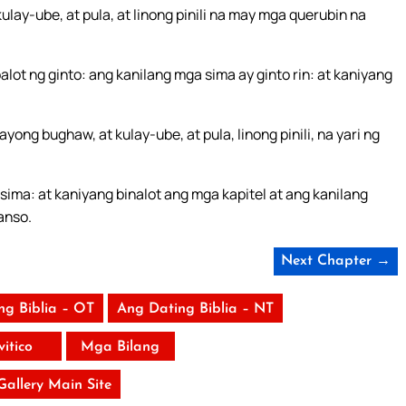
ay-ube, at pula, at linong pinili na may mga querubin na
alot ng ginto: ang kanilang mga sima ay ginto rin: at kaniyang
yong bughaw, at kulay-ube, at pula, linong pinili, na yari ng
sima: at kaniyang binalot ang mga kapitel at ang kanilang
anso.
Next Chapter →
ng Biblia – OT
Ang Dating Biblia – NT
vitico
Mga Bilang
 Gallery Main Site