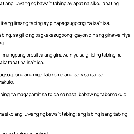
at ang luwang ng bawa’t tabing ay apat na siko: lahat ng
 ibang limang tabing ay pinapagsugpong na isa’t isa.
abing, sa gilid ng pagkakasugpong: gayon din ang ginawa niya
ng.
limangpung presilya ang ginawa niya sa gilid ng tabing na
atapat na isa’t isa.
agsugpong ang mga tabing na ang isa’y sa isa, sa
nakulo.
bing na magagamit sa tolda na nasa ibabaw ng tabernakulo:
na siko ang luwang ng bawa’t tabing; ang labing isang tabing
im na tabing ay bukod.