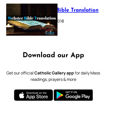
Webster Bible Translation
October 11, 2018
Download our App
Get our official
Catholic Gallery app
for daily Mass
readings, prayers & more