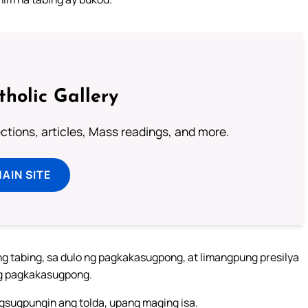
tholic Gallery
lections, articles, Mass readings, and more.
MAIN SITE
ng tabing, sa dulo ng pagkakasugpong, at limangpung presilya
ang pagkakasugpong.
gsugpungin ang tolda, upang maging isa.