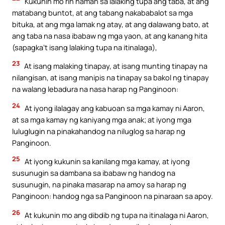
Kukunin mo rin naman sa lalaking tupa ang taba, at ang
matabang buntot, at ang tabang nakababalot sa mga
bituka, at ang mga lamak ng atay, at ang dalawang bato, at
ang taba na nasa ibabaw ng mga yaon, at ang kanang hita
(sapagka’t isang lalaking tupa na itinalaga),
23
At isang malaking tinapay, at isang munting tinapay na
nilangisan, at isang manipis na tinapay sa bakol ng tinapay
na walang lebadura na nasa harap ng Panginoon:
24
At iyong ilalagay ang kabuoan sa mga kamay ni Aaron,
at sa mga kamay ng kaniyang mga anak; at iyong mga
luluglugin na pinakahandog na niluglog sa harap ng
Panginoon.
25
At iyong kukunin sa kanilang mga kamay, at iyong
susunugin sa dambana sa ibabaw ng handog na
susunugin, na pinaka masarap na amoy sa harap ng
Panginoon: handog nga sa Panginoon na pinaraan sa apoy.
26
At kukunin mo ang dibdib ng tupa na itinalaga ni Aaron,