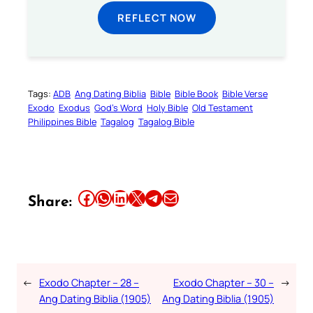
REFLECT NOW
Tags:
ADB
Ang Dating Biblia
Bible
Bible Book
Bible Verse
Exodo
Exodus
God’s Word
Holy Bible
Old Testament
Philippines Bible
Tagalog
Tagalog Bible
Share this article on Facebook
Share this article on WhatsApp
Share this article on LinkedIn
Share this article on X
Share this article on Telegram
Email this Article
Share:
←
Exodo Chapter – 28 –
Exodo Chapter – 30 –
→
Ang Dating Biblia (1905)
Ang Dating Biblia (1905)