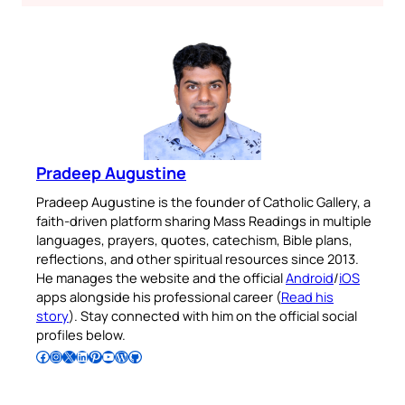
Pradeep Augustine
Pradeep Augustine is the founder of Catholic Gallery, a
faith-driven platform sharing Mass Readings in multiple
languages, prayers, quotes, catechism, Bible plans,
reflections, and other spiritual resources since 2013.
He manages the website and the official
Android
/
iOS
apps alongside his professional career (
Read his
story
). Stay connected with him on the official social
profiles below.
Follow Pradeep on Facebook
Follow Pradeep on Instagram
Follow Pradeep on X
Follow Pradeep on LinkedIn
Follow Pradeep on Pinterest
Subscribe to Pradeep’s Youtube Channel
Follow Pradeep on WordPress
Follow Pradeep on GitHub