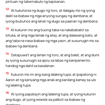
pintuan ng tabernakulo ng kapisanan.
12
At kukuha ka ng dugo ng toro, at ilalagay mo ng iyong
daliri sa ibabaw ng mga anyong sungay ng dambana; at
iyong ibubuhos ang lahat ng dugo sa paanan ng dambana.
13
At kukunin mo ang buong taba na nakababalot sa
bituka, at ang mga lamak ng atay, at ang dalawang bato, at
ang taba na nasa ibabaw ng mga yaon, at susunugin mo sa
ibabaw ng dambana.
14
Datapuwa’t ang laman ng toro, at ang balat, at ang dumi
ay iyong susunugin sa apoy sa labas ng kampamento:
handog nga dahil sa kasalanan.
15
Kukunin mo rin ang isang lalaking tupa; at ipapatong ni
Aaron at ng kaniyang mga anak ang kanilang kamay sa ulo
ng lalaking tupa.
16
At iyong papatayin ang lalaking tupa, at iyong kukunin
ang dugo, at iyong iwiwisik sa palibot sa ibabaw ng
dambana.