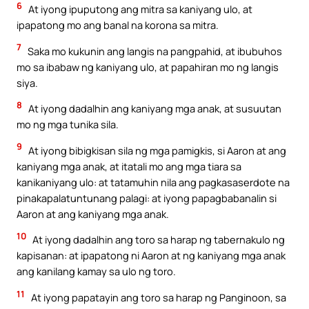
6
At iyong ipuputong ang mitra sa kaniyang ulo, at
ipapatong mo ang banal na korona sa mitra.
7
Saka mo kukunin ang langis na pangpahid, at ibubuhos
mo sa ibabaw ng kaniyang ulo, at papahiran mo ng langis
siya.
8
At iyong dadalhin ang kaniyang mga anak, at susuutan
mo ng mga tunika sila.
9
At iyong bibigkisan sila ng mga pamigkis, si Aaron at ang
kaniyang mga anak, at itatali mo ang mga tiara sa
kanikaniyang ulo: at tatamuhin nila ang pagkasaserdote na
pinakapalatuntunang palagi: at iyong papagbabanalin si
Aaron at ang kaniyang mga anak.
10
At iyong dadalhin ang toro sa harap ng tabernakulo ng
kapisanan: at ipapatong ni Aaron at ng kaniyang mga anak
ang kanilang kamay sa ulo ng toro.
11
At iyong papatayin ang toro sa harap ng Panginoon, sa