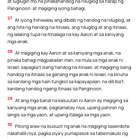
at luglugin mo na pinakahandog na niluglog sa harap ng
Panginoon: at magiging iyong bahagi.
27
At iyong ihihiwalay ang dibdib ng handog na niluglog, at
ang hita ng handog na itinaas, ang niluglog at ang itinaas,
ng lalaking tupa na itinalaga na kay Aaron at sa kaniyang
mga anak;
28
At magiging kay Aaron at sa kaniyang mga anak, na
pinaka bahagi magpakailan man, na mula sa mga anak ni
Israel: sapagka’t isang handog na itinaas: at magiging isang
handog na itinaas sa ganang mga anak ni Israel, na kinuha
sa kanilang mga hain tungkol sa kapayapaan: na dili iba’t
kanilang handog ngang itinaas sa Panginoon.
29
At ang mga banal na kasuutan ni Aaron ay magiging sa
kaniyang mga anak, pagkamatay niya, upang pahiran ng
langis sa mga yaon, at upang italaga sa mga yaon.
30
Pitong araw na isusuot ng anak na magiging saserdote
nakahalili niya, pagka siya’y pumapasok sa tabernakulo ng