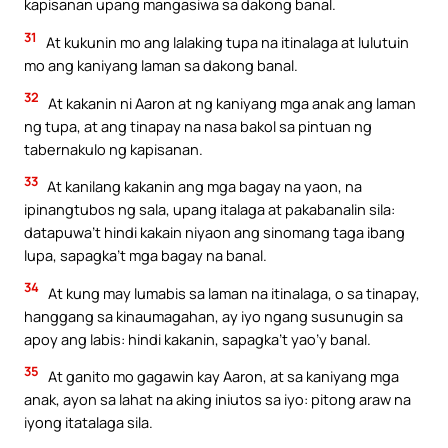
kapisanan upang mangasiwa sa dakong banal.
31
At kukunin mo ang lalaking tupa na itinalaga at lulutuin
mo ang kaniyang laman sa dakong banal.
32
At kakanin ni Aaron at ng kaniyang mga anak ang laman
ng tupa, at ang tinapay na nasa bakol sa pintuan ng
tabernakulo ng kapisanan.
33
At kanilang kakanin ang mga bagay na yaon, na
ipinangtubos ng sala, upang italaga at pakabanalin sila:
datapuwa’t hindi kakain niyaon ang sinomang taga ibang
lupa, sapagka’t mga bagay na banal.
34
At kung may lumabis sa laman na itinalaga, o sa tinapay,
hanggang sa kinaumagahan, ay iyo ngang susunugin sa
apoy ang labis: hindi kakanin, sapagka’t yao’y banal.
35
At ganito mo gagawin kay Aaron, at sa kaniyang mga
anak, ayon sa lahat na aking iniutos sa iyo: pitong araw na
iyong itatalaga sila.