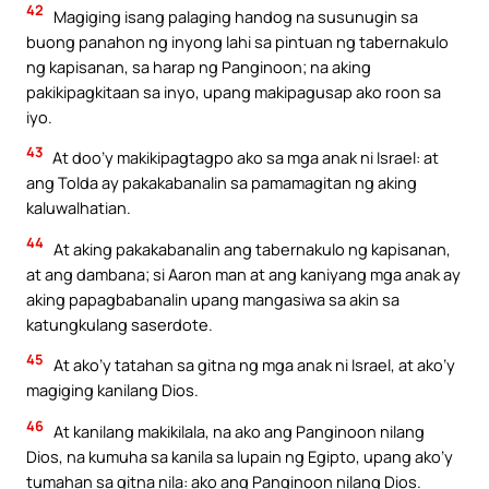
42
Magiging isang palaging handog na susunugin sa
buong panahon ng inyong lahi sa pintuan ng tabernakulo
ng kapisanan, sa harap ng Panginoon; na aking
pakikipagkitaan sa inyo, upang makipagusap ako roon sa
iyo.
43
At doo’y makikipagtagpo ako sa mga anak ni Israel: at
ang Tolda ay pakakabanalin sa pamamagitan ng aking
kaluwalhatian.
44
At aking pakakabanalin ang tabernakulo ng kapisanan,
at ang dambana; si Aaron man at ang kaniyang mga anak ay
aking papagbabanalin upang mangasiwa sa akin sa
katungkulang saserdote.
45
At ako’y tatahan sa gitna ng mga anak ni Israel, at ako’y
magiging kanilang Dios.
46
At kanilang makikilala, na ako ang Panginoon nilang
Dios, na kumuha sa kanila sa lupain ng Egipto, upang ako’y
tumahan sa gitna nila: ako ang Panginoon nilang Dios.