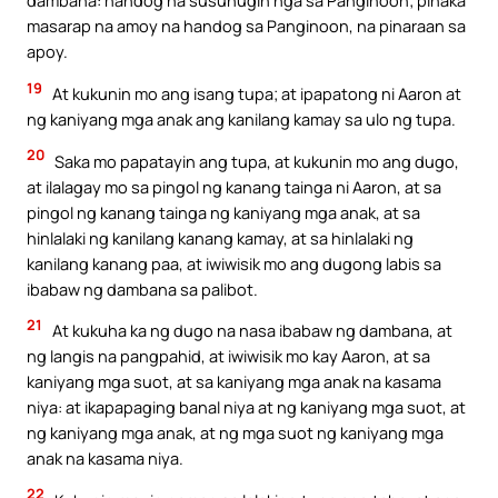
dambana: handog na susunugin nga sa Panginoon; pinaka
masarap na amoy na handog sa Panginoon, na pinaraan sa
apoy.
19
At kukunin mo ang isang tupa; at ipapatong ni Aaron at
ng kaniyang mga anak ang kanilang kamay sa ulo ng tupa.
20
Saka mo papatayin ang tupa, at kukunin mo ang dugo,
at ilalagay mo sa pingol ng kanang tainga ni Aaron, at sa
pingol ng kanang tainga ng kaniyang mga anak, at sa
hinlalaki ng kanilang kanang kamay, at sa hinlalaki ng
kanilang kanang paa, at iwiwisik mo ang dugong labis sa
ibabaw ng dambana sa palibot.
21
At kukuha ka ng dugo na nasa ibabaw ng dambana, at
ng langis na pangpahid, at iwiwisik mo kay Aaron, at sa
kaniyang mga suot, at sa kaniyang mga anak na kasama
niya: at ikapapaging banal niya at ng kaniyang mga suot, at
ng kaniyang mga anak, at ng mga suot ng kaniyang mga
anak na kasama niya.
22