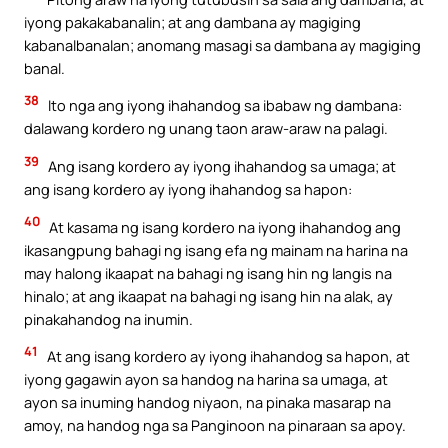
iyong pakakabanalin; at ang dambana ay magiging
kabanalbanalan; anomang masagi sa dambana ay magiging
banal.
38
Ito nga ang iyong ihahandog sa ibabaw ng dambana:
dalawang kordero ng unang taon araw-araw na palagi.
39
Ang isang kordero ay iyong ihahandog sa umaga; at
ang isang kordero ay iyong ihahandog sa hapon:
40
At kasama ng isang kordero na iyong ihahandog ang
ikasangpung bahagi ng isang efa ng mainam na harina na
may halong ikaapat na bahagi ng isang hin ng langis na
hinalo; at ang ikaapat na bahagi ng isang hin na alak, ay
pinakahandog na inumin.
41
At ang isang kordero ay iyong ihahandog sa hapon, at
iyong gagawin ayon sa handog na harina sa umaga, at
ayon sa inuming handog niyaon, na pinaka masarap na
amoy, na handog nga sa Panginoon na pinaraan sa apoy.