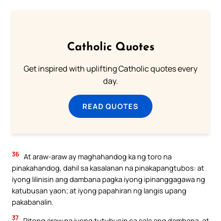
Catholic Quotes
Get inspired with uplifting Catholic quotes every
day.
READ QUOTES
36
At araw-araw ay maghahandog ka ng toro na
pinakahandog, dahil sa kasalanan na pinakapangtubos: at
iyong lilinisin ang dambana pagka iyong ipinanggagawa ng
katubusan yaon; at iyong papahiran ng langis upang
pakabanalin.
37
Pitong araw na iyong tutubusin sa sala ang dambana, at