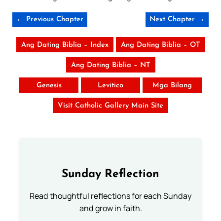
← Previous Chapter
Next Chapter →
Ang Dating Biblia – Index
Ang Dating Biblia – OT
Ang Dating Biblia – NT
Genesis
Levitico
Mga Bilang
Visit Catholic Gallery Main Site
Sunday Reflection
Read thoughtful reflections for each Sunday
and grow in faith.