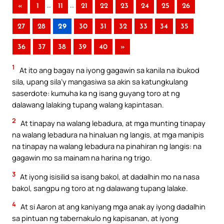
..
..
«
1
11
21
22
23
24
25
26
27
28
29
30
31
32
33
34
35
36
37
38
39
40
»
1
At ito ang bagay na iyong gagawin sa kanila na ibukod
sila, upang sila’y mangasiwa sa akin sa katungkulang
saserdote: kumuha ka ng isang guyang toro at ng
dalawang lalaking tupang walang kapintasan.
2
At tinapay na walang lebadura, at mga munting tinapay
na walang lebadura na hinaluan ng langis, at mga manipis
na tinapay na walang lebadura na pinahiran ng langis: na
gagawin mo sa mainam na harina ng trigo.
3
At iyong isisilid sa isang bakol, at dadalhin mo na nasa
bakol, sangpu ng toro at ng dalawang tupang lalake.
4
At si Aaron at ang kaniyang mga anak ay iyong dadalhin
sa pintuan ng tabernakulo ng kapisanan, at iyong