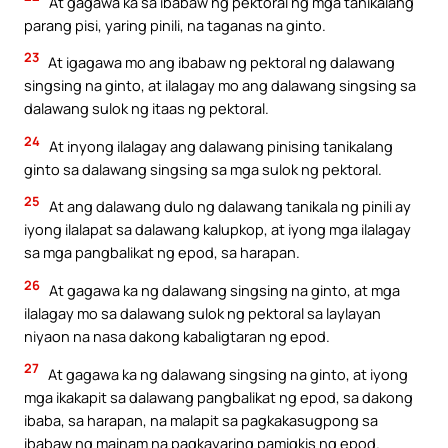
At gagawa ka sa ibabaw ng pektoral ng mga tanikalang
parang pisi, yaring pinili, na taganas na ginto.
23
At igagawa mo ang ibabaw ng pektoral ng dalawang
singsing na ginto, at ilalagay mo ang dalawang singsing sa
dalawang sulok ng itaas ng pektoral.
24
At inyong ilalagay ang dalawang pinising tanikalang
ginto sa dalawang singsing sa mga sulok ng pektoral.
25
At ang dalawang dulo ng dalawang tanikala ng pinili ay
iyong ilalapat sa dalawang kalupkop, at iyong mga ilalagay
sa mga pangbalikat ng epod, sa harapan.
26
At gagawa ka ng dalawang singsing na ginto, at mga
ilalagay mo sa dalawang sulok ng pektoral sa laylayan
niyaon na nasa dakong kabaligtaran ng epod.
27
At gagawa ka ng dalawang singsing na ginto, at iyong
mga ikakapit sa dalawang pangbalikat ng epod, sa dakong
ibaba, sa harapan, na malapit sa pagkakasugpong sa
ibabaw ng mainam na pagkayaring pamigkis ng epod.