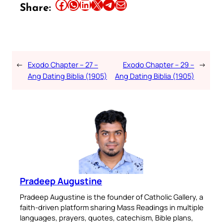
Share this article on Facebook
Share this article on WhatsApp
Share this article on LinkedIn
Share this article on X
Share this article on Telegram
Email this Article
Share:
←
Exodo Chapter – 27 –
Exodo Chapter – 29 –
→
Ang Dating Biblia (1905)
Ang Dating Biblia (1905)
Pradeep Augustine
Pradeep Augustine is the founder of Catholic Gallery, a
faith-driven platform sharing Mass Readings in multiple
languages, prayers, quotes, catechism, Bible plans,