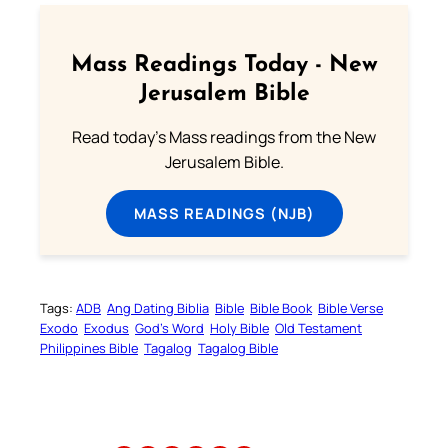
Mass Readings Today - New
Jerusalem Bible
Read today's Mass readings from the New
Jerusalem Bible.
MASS READINGS (NJB)
Tags:
ADB
Ang Dating Biblia
Bible
Bible Book
Bible Verse
Exodo
Exodus
God’s Word
Holy Bible
Old Testament
Philippines Bible
Tagalog
Tagalog Bible