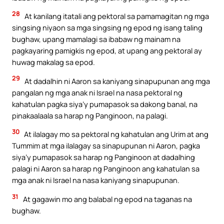
28
At kanilang itatali ang pektoral sa pamamagitan ng mga
singsing niyaon sa mga singsing ng epod ng isang taling
bughaw, upang mamalagi sa ibabaw ng mainam na
pagkayaring pamigkis ng epod, at upang ang pektoral ay
huwag makalag sa epod.
29
At dadalhin ni Aaron sa kaniyang sinapupunan ang mga
pangalan ng mga anak ni Israel na nasa pektoral ng
kahatulan pagka siya’y pumapasok sa dakong banal, na
pinakaalaala sa harap ng Panginoon, na palagi.
30
At ilalagay mo sa pektoral ng kahatulan ang Urim at ang
Tummim at mga ilalagay sa sinapupunan ni Aaron, pagka
siya’y pumapasok sa harap ng Panginoon at dadalhing
palagi ni Aaron sa harap ng Panginoon ang kahatulan sa
mga anak ni Israel na nasa kaniyang sinapupunan.
31
At gagawin mo ang balabal ng epod na taganas na
bughaw.