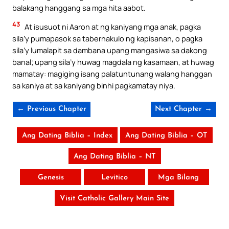
balakang hanggang sa mga hita aabot.
43
At isusuot ni Aaron at ng kaniyang mga anak, pagka
sila’y pumapasok sa tabernakulo ng kapisanan, o pagka
sila’y lumalapit sa dambana upang mangasiwa sa dakong
banal; upang sila’y huwag magdala ng kasamaan, at huwag
mamatay: magiging isang palatuntunang walang hanggan
sa kaniya at sa kaniyang binhi pagkamatay niya.
← Previous Chapter
Next Chapter →
Ang Dating Biblia – Index
Ang Dating Biblia – OT
Ang Dating Biblia – NT
Genesis
Levitico
Mga Bilang
Visit Catholic Gallery Main Site