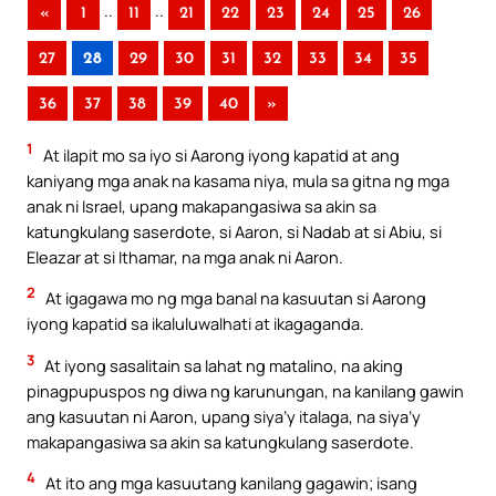
..
..
«
1
11
21
22
23
24
25
26
27
28
29
30
31
32
33
34
35
36
37
38
39
40
»
1
At ilapit mo sa iyo si Aarong iyong kapatid at ang
kaniyang mga anak na kasama niya, mula sa gitna ng mga
anak ni Israel, upang makapangasiwa sa akin sa
katungkulang saserdote, si Aaron, si Nadab at si Abiu, si
Eleazar at si Ithamar, na mga anak ni Aaron.
2
At igagawa mo ng mga banal na kasuutan si Aarong
iyong kapatid sa ikaluluwalhati at ikagaganda.
3
At iyong sasalitain sa lahat ng matalino, na aking
pinagpupuspos ng diwa ng karunungan, na kanilang gawin
ang kasuutan ni Aaron, upang siya’y italaga, na siya’y
makapangasiwa sa akin sa katungkulang saserdote.
4
At ito ang mga kasuutang kanilang gagawin; isang