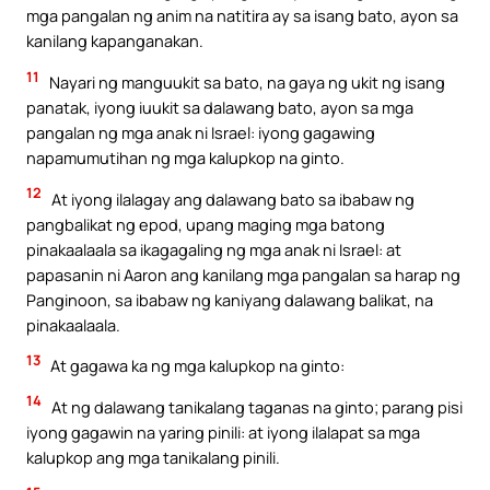
mga pangalan ng anim na natitira ay sa isang bato, ayon sa
kanilang kapanganakan.
11
Nayari ng manguukit sa bato, na gaya ng ukit ng isang
panatak, iyong iuukit sa dalawang bato, ayon sa mga
pangalan ng mga anak ni Israel: iyong gagawing
napamumutihan ng mga kalupkop na ginto.
12
At iyong ilalagay ang dalawang bato sa ibabaw ng
pangbalikat ng epod, upang maging mga batong
pinakaalaala sa ikagagaling ng mga anak ni Israel: at
papasanin ni Aaron ang kanilang mga pangalan sa harap ng
Panginoon, sa ibabaw ng kaniyang dalawang balikat, na
pinakaalaala.
13
At gagawa ka ng mga kalupkop na ginto:
14
At ng dalawang tanikalang taganas na ginto; parang pisi
iyong gagawin na yaring pinili: at iyong ilalapat sa mga
kalupkop ang mga tanikalang pinili.