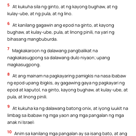
5
At kukuha sila ng ginto, at ng kayong bughaw, at ng
kulay-ube, at ng pula, at ng lino.
6
At kanilang gagawin ang epod na ginto, at kayong
bughaw, at kulay-ube, pula, at linong pinili, na yari ng
bihasang mangbuburda.
7
Magkakaroon ng dalawang pangbalikat na
nagkakasugpong sa dalawang dulo niyaon; upang
magkasugpong.
8
At ang mainam na pagkayaring pamigkis na nasa ibabaw
ng epod upang ibigkis, ay gagawing gaya ng pagkayari ng
epod at kaputol, na ginto, kayong bughaw, at kulay-ube, at
pula, at linong pinili.
9
At kukuha ka ng dalawang batong onix, at iyong iuukit na
limbag sa ibabaw ng mga yaon ang mga pangalan ng mga
anak ni Israel:
10
Anim sa kanilang mga pangalan ay sa isang bato, at ang