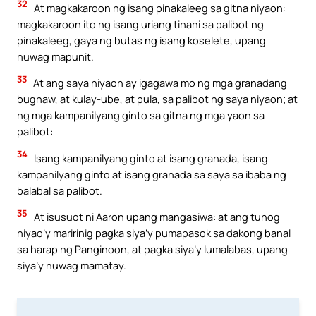
32
At magkakaroon ng isang pinakaleeg sa gitna niyaon:
magkakaroon ito ng isang uriang tinahi sa palibot ng
pinakaleeg, gaya ng butas ng isang koselete, upang
huwag mapunit.
33
At ang saya niyaon ay igagawa mo ng mga granadang
bughaw, at kulay-ube, at pula, sa palibot ng saya niyaon; at
ng mga kampanilyang ginto sa gitna ng mga yaon sa
palibot:
34
Isang kampanilyang ginto at isang granada, isang
kampanilyang ginto at isang granada sa saya sa ibaba ng
balabal sa palibot.
35
At isusuot ni Aaron upang mangasiwa: at ang tunog
niyao’y maririnig pagka siya’y pumapasok sa dakong banal
sa harap ng Panginoon, at pagka siya’y lumalabas, upang
siya’y huwag mamatay.