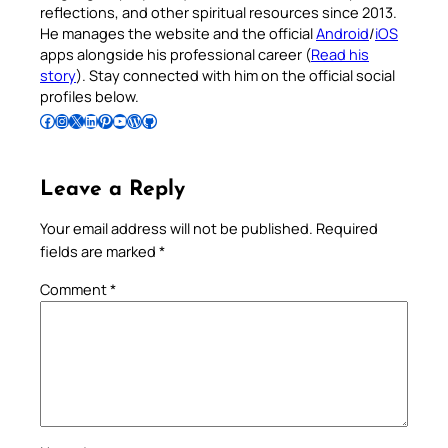
reflections, and other spiritual resources since 2013.
He manages the website and the official
Android
/
iOS
apps alongside his professional career (
Read his
story
). Stay connected with him on the official social
profiles below.
Follow Pradeep on Facebook
Follow Pradeep on Instagram
Follow Pradeep on X
Follow Pradeep on LinkedIn
Follow Pradeep on Pinterest
Subscribe to Pradeep’s Youtube Channel
Follow Pradeep on WordPress
Follow Pradeep on GitHub
Leave a Reply
Your email address will not be published.
Required
fields are marked
*
Comment
*