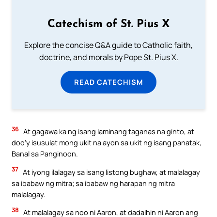
Catechism of St. Pius X
Explore the concise Q&A guide to Catholic faith,
doctrine, and morals by Pope St. Pius X.
READ CATECHISM
36
At gagawa ka ng isang laminang taganas na ginto, at
doo’y isusulat mong ukit na ayon sa ukit ng isang panatak,
Banal sa Panginoon.
37
At iyong ilalagay sa isang listong bughaw, at malalagay
sa ibabaw ng mitra; sa ibabaw ng harapan ng mitra
malalagay.
38
At malalagay sa noo ni Aaron, at dadalhin ni Aaron ang