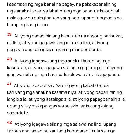
kasamaan ng mga banal na bagay, na pakakabanalin ng
mga anak ni Israel sa lahat nilang mga banal na kaloob; at
malalagay na palagi sa kaniyang noo, upang tanggapin sa
harap ng Panginoon.
39
At iyong hahabihin ang kasuutan na anyong parisukat,
na lino, at iyong gagawin ang mitra na lino, at iyong
gagawin ang pamigkis na yari ng mangbuburda.
40
At iyong igagawa ang mga anak ni Aaron ng mga
kasuutan, at iyong igagawa sila ng mga pamigkis, at iyong
igagawa sila ng mga tiara sa ikaluluwalhati at ikagaganda.
41
At iyong isusuot kay Aarong iyong kapatid at sa
kaniyang mga anak na kasama niya; at iyong papahiran ng
langis sila, at iyong itatalaga sila, at iyong papagbanalin sila,
upang sila’y makapangasiwa sa akin, sa katungkulang
saserdote.
42
At iyong igagawa sila ng mga salawal na lino, upang
takpan ang laman ng kanilang kahubaran; mula sa mga