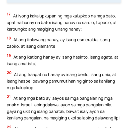
17
At iyong kakalupkupan ng mga kalupkop na mga bato,
apat na hanay na bato: isang hanay na sardio, topacio, at
karbungko ang magiging unang hanay;
18
At ang ikalawang hanay, ay isang esmeralda, isang
zapiro, at isang diamante;
19
At ang ikatlong hanay ay isang hasinto, isang agata, at
isang amatista;
20
At ang ikaapat na hanay ay isang berilo, isang onix, at
isang haspe: pawang pamumutihan ng ginto sa kanilang
mga kalupkop.
21
At ang mga bato ay iaayos sa mga pangalan ng mga
anak ni Israel; labingdalawa, ayon sa mga pangalan nila;
gaya ng ukit ng isang panatak, bawa’t isa’y ayon sa
kanilang pangalan, na magiging ukol sa labing dalawang lipi.
22