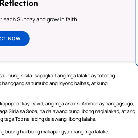
Reflection
or each Sunday and grow in faith.
ECT NOW
alubungin sila; sapagka’t ang mga lalake ay totoong
co hanggang sa tumubo ang inyong balbas, at kung
nakapopoot kay David, ang mga anak ni Ammon ay nangagsugo,
aga Siria sa Soba, na dalawang pung libong naglalakad, at ang
ng taga Tob na labing dalawang libong lalake.
 ang buong hukbo ng makapangyarihang mga lalake.