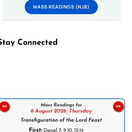
MASS READINGS (NJB)
Stay Connected
on Facebook
Follow us on Instagram
Follow us on X
Subscribe to our YouTube Channel
Follow us on WhatsApp
Mass Readings for
<<
>>
6 August 2026,
Thursday
Transfiguration of the Lord Feast
First:
Daniel 7: 9-10, 13-14