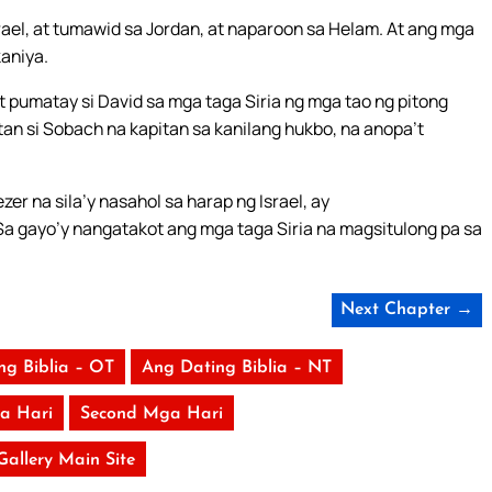
rael, at tumawid sa Jordan, at naparoon sa Helam. At ang mga
kaniya.
at pumatay si David sa mga taga Siria ng mga tao ng pitong
tan si Sobach na kapitan sa kanilang hukbo, na anopa’t
er na sila’y nasahol sa harap ng Israel, ay
Sa gayo’y nangatakot ang mga taga Siria na magsitulong pa sa
Next Chapter →
ng Biblia – OT
Ang Dating Biblia – NT
ga Hari
Second Mga Hari
 Gallery Main Site