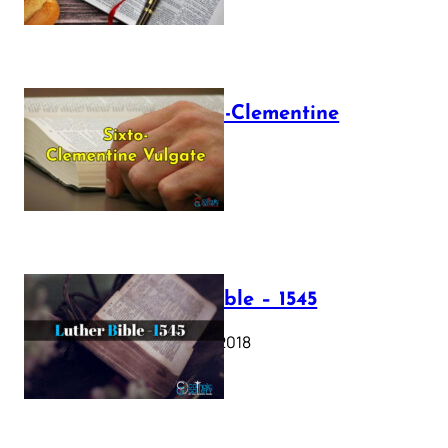
The Sixto-Clementine
Vulgate
July 12, 2025
Luther Bible – 1545
October 17, 2018