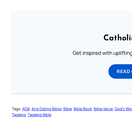
Cathol
Get inspired with uplifti
READ
Tags:
ADB
Ang Dating Biblia
Bible
Bible Book
Bible Verse
God’s Wo
Tagalog
Tagalog Bible