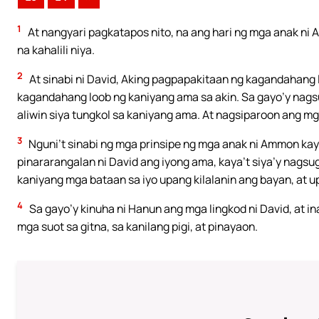
1
At nangyari pagkatapos nito, na ang hari ng mga anak ni
na kahalili niya.
2
At sinabi ni David, Aking pagpapakitaan ng kagandahang 
kagandahang loob ng kaniyang ama sa akin. Sa gayo’y nag
aliwin siya tungkol sa kaniyang ama. At nagsiparoon ang mg
3
Nguni’t sinabi ng mga prinsipe ng mga anak ni Ammon ka
pinararangalan ni David ang iyong ama, kaya’t siya’y nagsug
kaniyang mga bataan sa iyo upang kilalanin ang bayan, at up
4
Sa gayo’y kinuha ni Hanun ang mga lingkod ni David, at ina
mga suot sa gitna, sa kanilang pigi, at pinayaon.