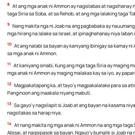
8
At ang mga anak ni Ammon ay nagsilabas at nagsihanay 
taga Siria sa Soba, at sa Rehob, at ang mga lalaking taga 
9
Nang makita nga ni Joab na ang pagbabaka ay nauumang lab
mga hirang na lalake sa Israel, at ipinaghahanay niya laban 
10
At ang nalabi sa bayan ay kaniyang ibinigay sa kamay ni
sa mga anak ni Ammon.
11
At kaniyang sinabi, Kung ang mga taga Siria ay maging ma
mga anak ni Ammon ay maging malakas kay sa iyo, ay paparo
12
Magpakatapang ka, at tayo’y magpakalalake para sa atin
Panginoon ang inaakala niyang mabuti.
13
Sa gayo’y nagsilapit si Joab at ang bayan na kasama niya 
nagsitakas sa harap niya.
14
At nang makita ng mga anak ni Ammon na ang mga taga Si
Abisai, at nagsipasok sa bayan. Ngayo’y bumalik si Joab n