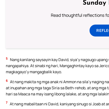
Sunday 
Read thoughtful reflections f
REFL
5
Nang kanilang saysayin kay David, siya’y nagsugo upang s
nangapahiya. At sinabi ng hari, Mangaghintay kayo sa Jeri
magkagayo’y mangagbalik kayo.
6
At nang makita ng mga anak ni Ammon na sila’y naging 
at inupahan ang mga taga Siria sa Beth-rehob, at ang mga t
hari sa Maaca na may isang libong lalake, at ang mga lalaki
7
At nang mabalitaan ni David, kaniyang sinugo si Joab at