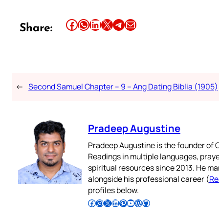
Share this article on Facebook
Share this article on WhatsApp
Share this article on LinkedIn
Share this article on X
Share this article on Telegram
Email this Article
Share:
←
Second Samuel Chapter – 9 – Ang Dating Biblia (1905)
Pradeep Augustine
Pradeep Augustine is the founder of C
Readings in multiple languages, praye
spiritual resources since 2013. He ma
alongside his professional career (
Re
profiles below.
Follow Pradeep on Facebook
Follow Pradeep on Instagram
Follow Pradeep on X
Follow Pradeep on LinkedIn
Follow Pradeep on Pinterest
Subscribe to Pradeep’s Youtube Channel
Follow Pradeep on WordPress
Follow Pradeep on GitHub