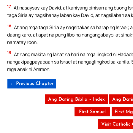
17
At nasaysay kay David, at kaniyang pinisan ang buong Is
taga Siria ay nagsihanay laban kay David, at nagsilaban sa 
18
At ang mga taga Siria ay nagsitakas sa harap ng Israel; 
daang karo, at apat na pung libo na nangangabayo, at sinak
namatay roon.
19
At nang makita ng lahat na hari na mga lingkod ni Hadadez
nangakipagpayapaan sa Israel at nangaglingkod sa kanila. 
mga anak ni Ammon.
← Previous Chapter
Ang Dating Biblia – Index
Ang Dati
First Samuel
First M
Visit Catholic