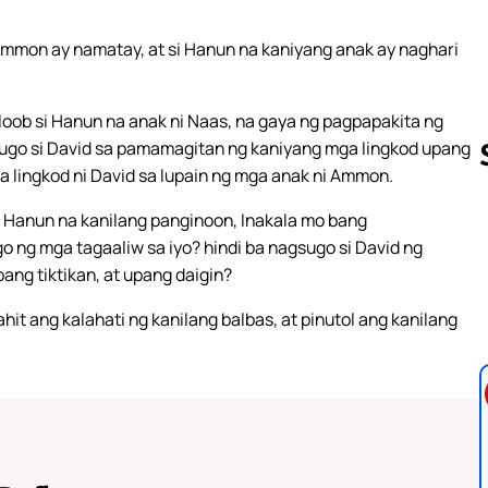
 Ammon ay namatay, at si Hanun na kaniyang anak ay naghari
loob si Hanun na anak ni Naas, na gaya ng pagpapakita ng
sugo si David sa pamamagitan ng kaniyang mga lingkod upang
a lingkod ni David sa lupain ng mga anak ni Ammon.
y Hanun na kanilang panginoon, Inakala mo bang
Follow us 
o ng mga tagaaliw sa iyo? hindi ba nagsugo si David ng
ang tiktikan, at upang daigin?
hit ang kalahati ng kanilang balbas, at pinutol ang kanilang