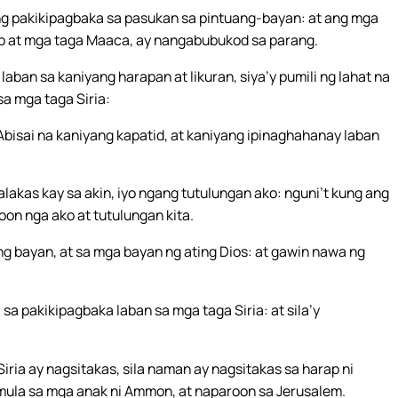
ng pakikipagbaka sa pasukan sa pintuang-bayan: at ang mga
Tob at mga taga Maaca, ay nangabubukod sa parang.
an sa kaniyang harapan at likuran, siya’y pumili ng lahat na
sa mga taga Siria:
 Abisai na kaniyang kapatid, at kaniyang ipinaghahanay laban
lakas kay sa akin, iyo ngang tutulungan ako: nguni’t kung ang
on nga ako at tutulungan kita.
g bayan, at sa mga bayan ng ating Dios: at gawin nawa ng
sa pakikipagbaka laban sa mga taga Siria: at sila’y
ria ay nagsitakas, sila naman ay nagsitakas sa harap ni
a mula sa mga anak ni Ammon, at naparoon sa Jerusalem.