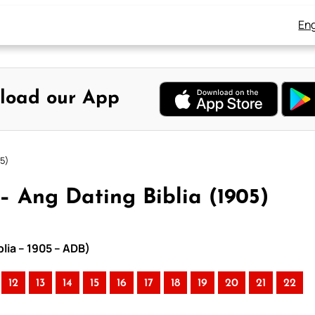
Eng
load our App
5)
– Ang Dating Biblia (1905)
lia – 1905 – ADB)
12
13
14
15
16
17
18
19
20
21
22