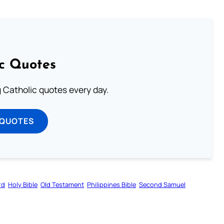
ic Quotes
ng Catholic quotes every day.
 QUOTES
rd
Holy Bible
Old Testament
Philippines Bible
Second Samuel