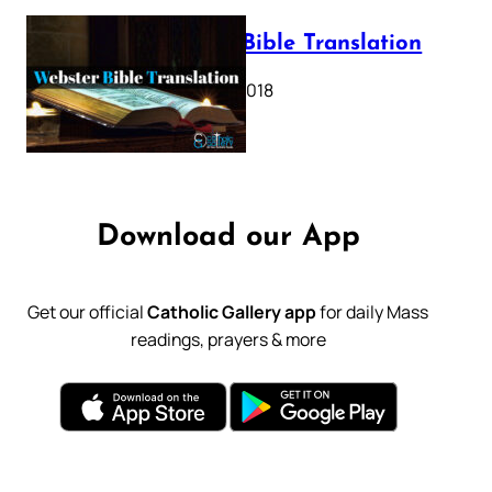
Webster Bible Translation
October 11, 2018
Download our App
Get our official
Catholic Gallery app
for daily Mass
readings, prayers & more