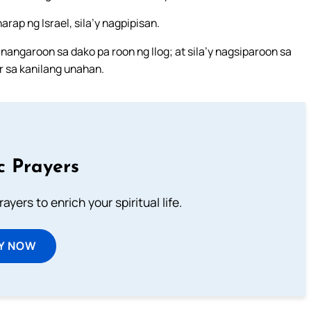
arap ng Israel, sila’y nagpipisan.
nangaroon sa dako pa roon ng Ilog; at sila’y nagsiparoon sa
 sa kanilang unahan.
c Prayers
ayers to enrich your spiritual life.
Y NOW