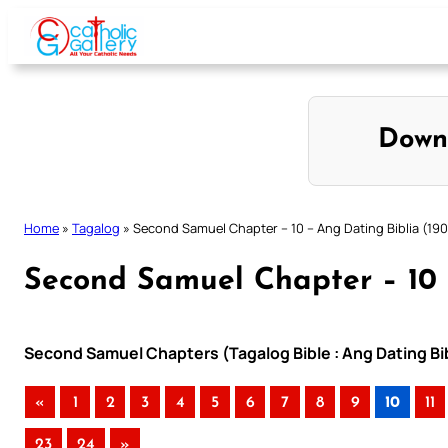
Skip
to
content
Down
Home
»
Tagalog
»
Second Samuel Chapter – 10 – Ang Dating Biblia (190
Second Samuel Chapter – 10 
Second Samuel Chapters (Tagalog Bible : Ang Dating Bib
«
1
2
3
4
5
6
7
8
9
10
11
23
24
»