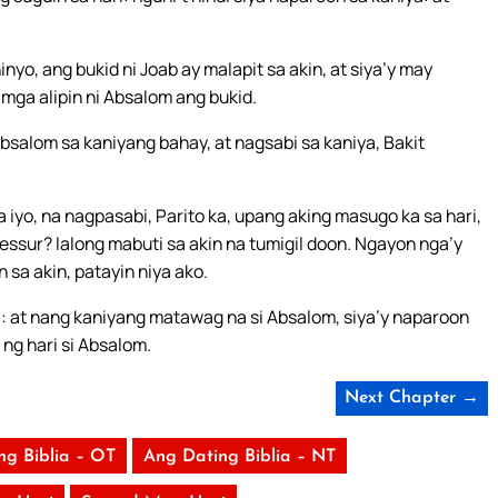
nyo, ang bukid ni Joab ay malapit sa akin, at siya’y may
 mga alipin ni Absalom ang bukid.
alom sa kaniyang bahay, at nagsabi sa kaniya, Bakit
a iyo, na nagpasabi, Parito ka, upang aking masugo ka sa hari,
sur? lalong mabuti sa akin na tumigil doon. Ngayon nga’y
 sa akin, patayin niya ako.
ya: at nang kaniyang matawag na si Absalom, siya’y naparoon
 ng hari si Absalom.
Next Chapter →
ng Biblia – OT
Ang Dating Biblia – NT