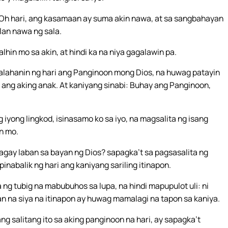
 Oh hari, ang kasamaan ay suma akin nawa, at sa sangbahayan
lan nawa ng sala.
hin mo sa akin, at hindi ka na niya gagalawin pa.
lalahanin ng hari ang Panginoon mong Dios, na huwag patayin
 ang aking anak. At kaniyang sinabi: Buhay ang Panginoon,
yong lingkod, isinasamo ko sa iyo, na magsalita ng isang
in mo.
bagay laban sa bayan ng Dios? sapagka’t sa pagsasalita ng
pinabalik ng hari ang kaniyang sariling itinapon.
g tubig na mabubuhos sa lupa, na hindi mapupulot uli: ni
n na siya na itinapon ay huwag mamalagi na tapon sa kaniya.
ng salitang ito sa aking panginoon na hari, ay sapagka’t