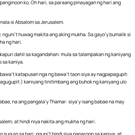
panginoon ko, Oh hari, sa paraang pinayagan ng hari ang
inala si Absalom sa Jerusalem.
ay, nguni’t huwag makita ang aking mukha. Sa gayo’y bumalik si
ha ng hari.
akapuri dahil sa kagandahan: mula sa talampakan ng kaniyang
 sa kaniya.
 bawa’t katapusan nga ng bawa’t taon siya ay nagpapagupit:
nagugupit:) kaniyang tinitimbang ang buhok ng kaniyang ulo
babae, na ang pangala’y Thamar: siya’y isang babae na may
lem; at hindi niya nakita ang mukha ng hari.
uguin sa hari: nguni’t hindi siya naparoon sa kaniya: at