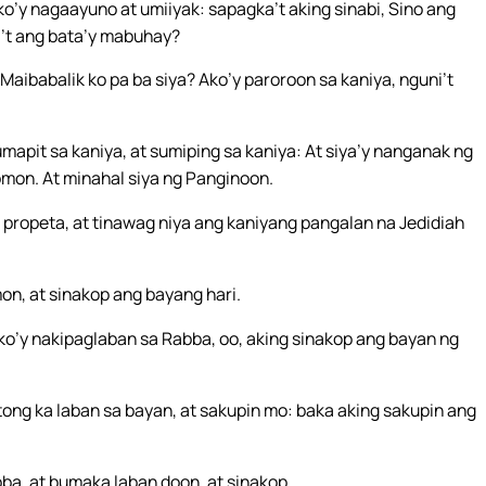
o’y nagaayuno at umiiyak: sapagka’t aking sinabi, Sino ang
’t ang bata’y mabuhay?
Maibabalik ko pa ba siya? Ako’y paroroon sa kaniya, nguni’t
umapit sa kaniya, at sumiping sa kaniya: At siya’y nanganak ng
omon. At minahal siya ng Panginoon.
propeta, at tinawag niya ang kaniyang pangalan na Jedidiah
n, at sinakop ang bayang hari.
ko’y nakipaglaban sa Rabba, oo, aking sinakop ang bayan ng
ong ka laban sa bayan, at sakupin mo: baka aking sakupin ang
ba, at bumaka laban doon, at sinakop.