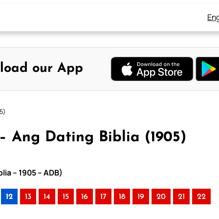
Eng
load our App
5)
– Ang Dating Biblia (1905)
lia – 1905 – ADB)
12
13
14
15
16
17
18
19
20
21
22