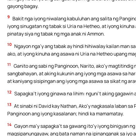
gayong bagay.
9
Bakit nga iyong niwalang kabuluhan ang salita ng Pangi
iyong sinugatan ng tabak si Uria na Hetheo, at iyong kinu
pinatay siya ng tabak ng mga anak ni Ammon.
10
Ngayon nga’y ang tabak ay hindi hihiwalay kailan man s
ako, at iyong kinuha ang asawa ni Uria na Hetheo upang ma
11
Ganito ang sabi ng Panginoon, Narito, ako’y magtitindig 
sangbahayan, at aking kukunin ang iyong mga asawa sa hara
at kaniyang sisipingan ang iyong mga asawa sa sikat ng araw
12
Sapagka’t iyong ginawa na lihim: nguni’t aking gagawin a
13
At sinabi ni David kay Nathan, Ako’y nagkasala laban sa P
Panginoon ang iyong kasalanan; hindi ka mamamatay.
14
Gayon ma’y sapagka’t sa gawang ito’y iyong binigyan 
magsipanungayaw, ang bata naman na ipinanganak sa iyo