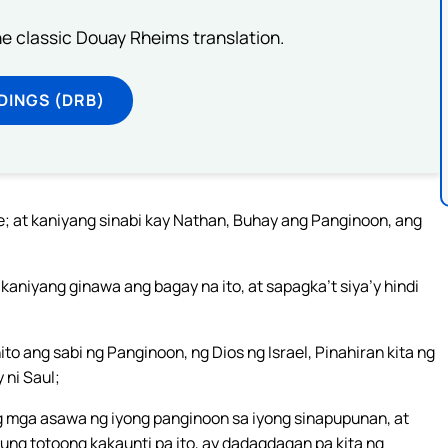
he classic Douay Rheims translation.
DINGS (DRB)
ke; at kaniyang sinabi kay Nathan, Buhay ang Panginoon, ang
kaniyang ginawa ang bagay na ito, at sapagka’t siya’y hindi
ito ang sabi ng Panginoon, ng Dios ng Israel, Pinahiran kita ng
 ni Saul;
ng mga asawa ng iyong panginoon sa iyong sinapupunan, at
 kung totoong kakaunti pa ito, ay dadagdagan pa kita ng