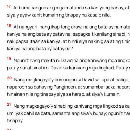
17
At bumabangon ang mga matanda sa kaniyang bahay, at tum
siya’y ayaw kahit kumain ng tinapay na kasalo nila.
18
At nangyari, nang ikapitong araw, na ang bata ay namata
kaniya na ang bata ay patay na: sapagka’t kanilang sinabi, 
nakipagsalitaan sa kaniya, at hindi siya nakinig sa ating t
kaniya na ang bata ay patay na?
19
Nguni’t nang makita ni David na ang kaniyang mga lingk
patay na: at sinabi ni David sa kaniyang mga lingkod, Patay 
20
Nang magkagayo’y bumangon si David sa lupa at naligo, at
naparoon sa bahay ng Panginoon, at sumamba: saka naparoon
hinainan nila ng tinapay siya sa harap, at siya’y kumain.
21
Nang magkagayo’y sinabi ng kaniyang mga lingkod sa ka
umiiyak dahil sa bata, samantalang siya’y buhay; nguni’t 
tinapay.