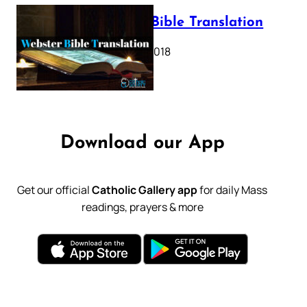
Webster Bible Translation
October 11, 2018
Download our App
Get our official
Catholic Gallery app
for daily Mass
readings, prayers & more