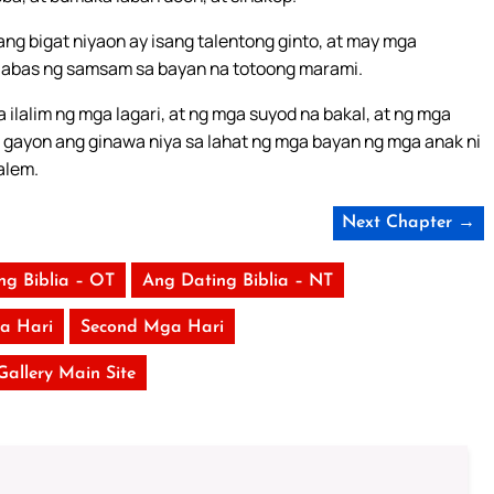
 ang bigat niyaon ay isang talentong ginto, at may mga
naglabas ng samsam sa bayan na totoong marami.
 ilalim ng mga lagari, at ng mga suyod na bakal, at ng mga
at gayon ang ginawa niya sa lahat ng mga bayan ng mga anak ni
alem.
Next Chapter →
ng Biblia – OT
Ang Dating Biblia – NT
ga Hari
Second Mga Hari
 Gallery Main Site