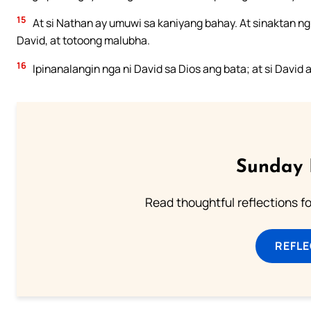
15
At si Nathan ay umuwi sa kaniyang bahay. At sinaktan n
David, at totoong malubha.
16
Ipinanalangin nga ni David sa Dios ang bata; at si David
Sunday 
Read thoughtful reflections f
REFL