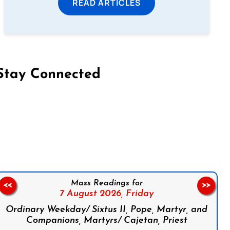
READ ARTICLES
Stay Connected
on Facebook
Follow us on Instagram
Follow us on X
Subscribe to our YouTube Channel
Follow us on WhatsApp
Mass Readings for
<<
>>
7 August 2026,
Friday
Ordinary Weekday/ Sixtus II, Pope, Martyr, and
Companions, Martyrs/ Cajetan, Priest