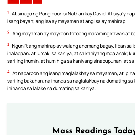
1
At sinugo ng Panginoon si Nathan kay David. At siya’y nap
isang bayan; ang isa ay mayaman at ang isa ay mahirap.
2
Ang mayaman ay mayroon totoong maraming kawan at b
3
Nguni’t ang mahirap ay walang anomang bagay, liban sa is
inalagaan: at lumaki sa kaniya, at sa kaniyang mga anak; k
sariling inumin, at humihiga sa kaniyang sinapupunan, at sa
4
At naparoon ang isang maglalakbay sa mayaman, at ipinag
sariling bakahan, na ihanda sa naglalakbay na dumating sa k
inihanda sa lalake na dumating sa kaniya.
Mass Readings Today