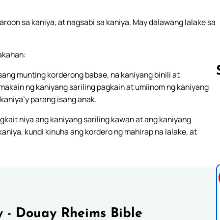
aroon sa kaniya, at nagsabi sa kaniya, May dalawang lalake sa
akahan:
ang munting korderong babae, na kaniyang binili at
umakain ng kaniyang sariling pagkain at umiinom ng kaniyang
 kaniya’y parang isang anak.
Follow us 
kait niya ang kaniyang sariling kawan at ang kaniyang
aniya, kundi kinuha ang kordero ng mahirap na lalake, at
 - Douay Rheims Bible