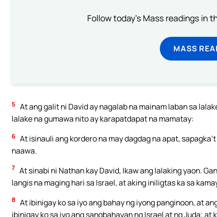
Follow today's Mass readings in t
MASS REA
5
At ang galit ni David ay nagalab na mainam laban sa lala
lalake na gumawa nito ay karapatdapat na mamatay:
6
At isinauli ang kordero na may dagdag na apat, sapagka’t 
naawa.
7
At sinabi ni Nathan kay David, Ikaw ang lalaking yaon. Gan
langis na maging hari sa Israel, at aking iniligtas ka sa kamay
8
At ibinigay ko sa iyo ang bahay ng iyong panginoon, at a
ibinigay ko sa iyo ang sangbahayan ng Israel at ng Juda; at