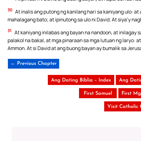
30
At inalis ang putong ng kanilang hari sa kaniyang ulo: at
mahalagang bato; at ipinutong sa ulo ni David. At siya’y 
31
At kaniyang inilabas ang bayan na nandoon, at inilagay sa
palakol na bakal, at mga pinaraan sa mga lutuan ng laryo: 
Ammon. At si David at ang buong bayan ay bumalik sa Jerus
← Previous Chapter
Ang Dating Biblia – Index
Ang Dati
First Samuel
First M
Visit Catholic