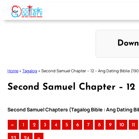
Skip
to
content
Down
Home
»
Tagalog
»
Second Samuel Chapter – 12 – Ang Dating Biblia (190
Second Samuel Chapter – 12 
Second Samuel Chapters (Tagalog Bible : Ang Dating Bib
«
1
2
3
4
5
6
7
8
9
10
11
23
24
»