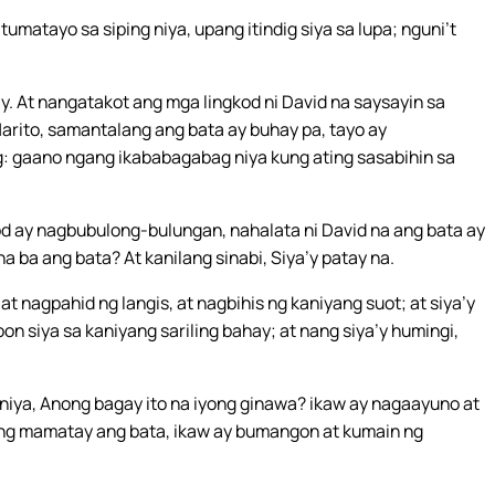
atayo sa siping niya, upang itindig siya sa lupa; nguni’t
y. At nangatakot ang mga lingkod ni David na saysayin sa
Narito, samantalang ang bata ay buhay pa, tayo ay
inig: gaano ngang ikababagabag niya kung ating sasabihin sa
od ay nagbubulong-bulungan, nahalata ni David na ang bata ay
na ba ang bata? At kanilang sinabi, Siya’y patay na.
 nagpahid ng langis, at nagbihis ng kaniyang suot; at siya’y
 siya sa kaniyang sariling bahay; at nang siya’y humingi,
niya, Anong bagay ito na iyong ginawa? ikaw ay nagaayuno at
nang mamatay ang bata, ikaw ay bumangon at kumain ng