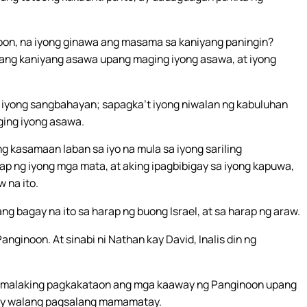
noon, na iyong ginawa ang masama sa kaniyang paningin?
ha ang kaniyang asawa upang maging iyong asawa, at iyong
a iyong sangbahayan; sapagka’t iyong niwalan ng kabuluhan
ging iyong asawa.
ng kasamaan laban sa iyo na mula sa iyong sariling
p ng iyong mga mata, at aking ipagbibigay sa iyong kapuwa,
 na ito.
ng bagay na ito sa harap ng buong Israel, at sa harap ng araw.
anginoon. At sinabi ni Nathan kay David, Inalis din ng
ng malaking pagkakataon ang mga kaaway ng Panginoon upang
 ay walang pagsalang mamamatay.