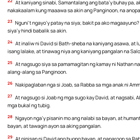
22
At kaniyang sinabi, Samantalang ang bata’y buhay pa, ak
nakakaalam kung maaawa sa akin ang Panginoon, na anopa
23
Nguni’t ngayo’y patay na siya; bakit pa ako magaayuno? 
siya’y hindi babalik sa akin.
24
At inaliw ni David si Bath-sheba na kaniyang asawa, at l
isang lalake, at tinawag niya ang kaniyang pangalan na Sal
25
At nagsugo siya sa pamamagitan ng kamay ni Nathan na 
alang-alang sa Panginoon.
26
Nakipaglaban nga si Joab, sa Rabba sa mga anak ni Ammo
27
At nagsugo si Joab ng mga sugo kay David, at nagsabi, A
mga bukal ng tubig.
28
Ngayon nga’y pisanin mo ang nalabi sa bayan, at humant
bayan, at tawagin ayon sa aking pangalan.
29
At pinisan ni David ang buong bayan, at naparoon sa Rab