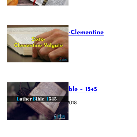
The Sixto-Clementine
Vulgate
July 12, 2025
Luther Bible – 1545
October 17, 2018