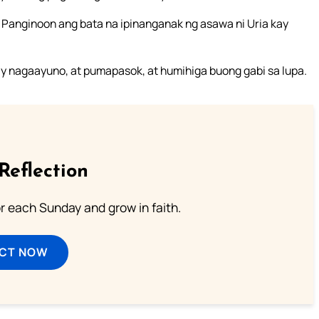
g Panginoon ang bata na ipinanganak ng asawa ni Uria kay
 ay nagaayuno, at pumapasok, at humihiga buong gabi sa lupa.
Reflection
or each Sunday and grow in faith.
ECT NOW