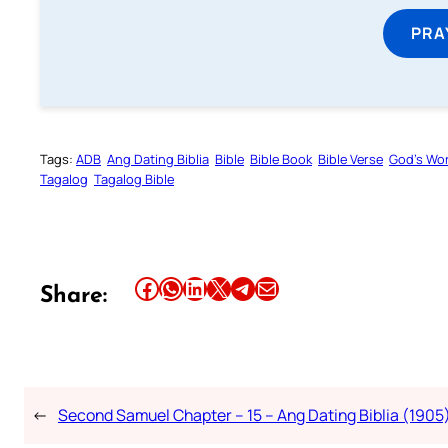
PRA
Tags:
ADB
Ang Dating Biblia
Bible
Bible Book
Bible Verse
God’s Wo
Tagalog
Tagalog Bible
Share this article on Facebook
Share this article on WhatsApp
Share this article on LinkedIn
Share this article on X
Share this article on Telegram
Email this Article
Share:
←
Second Samuel Chapter – 15 – Ang Dating Biblia (1905