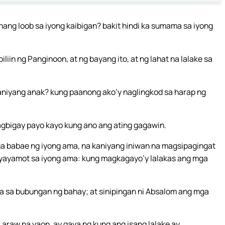
hang loob sa iyong kaibigan? bakit hindi ka sumama sa iyong
iliin ng Panginoon, at ng bayang ito, at ng lahat na lalake sa
kaniyang anak? kung paanong ako’y naglingkod sa harap ng
gbigay payo kayo kung ano ang ating gagawin.
ga babae ng iyong ama, na kaniyang iniwan na magsipagingat
ayayamot sa iyong ama: kung magkagayo’y lalakas ang mga
da sa bubungan ng bahay; at sinipingan ni Absalom ang mga
 araw na yaon, ay gaya ng kung ang isang lalake ay