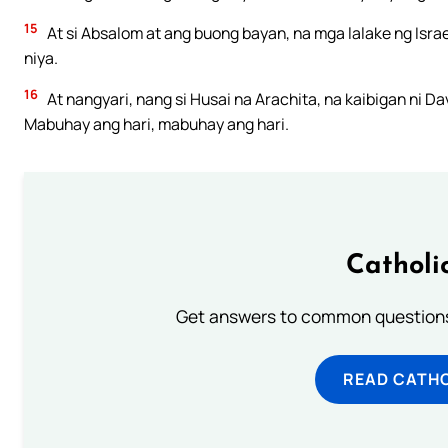
15
At si Absalom at ang buong bayan, na mga lalake ng Israe
niya.
16
At nangyari, nang si Husai na Arachita, na kaibigan ni D
Mabuhay ang hari, mabuhay ang hari.
Catholi
Get answers to common questions 
READ CATH