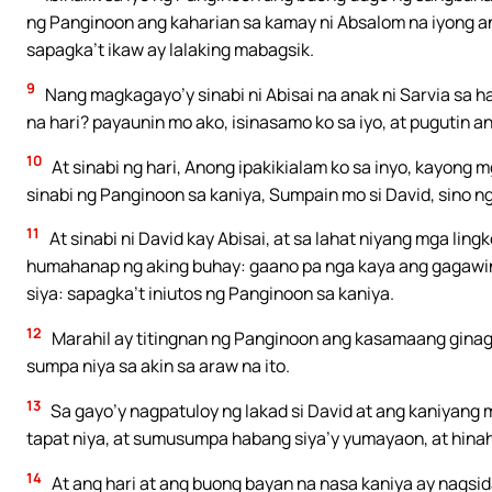
ng Panginoon ang kaharian sa kamay ni Absalom na iyong ana
sapagka’t ikaw ay lalaking mabagsik.
9
Nang magkagayo’y sinabi ni Abisai na anak ni Sarvia sa h
na hari? payaunin mo ako, isinasamo ko sa iyo, at pugutin a
10
At sinabi ng hari, Anong ipakikialam ko sa inyo, kayong 
sinabi ng Panginoon sa kaniya, Sumpain mo si David, sino
11
At sinabi ni David kay Abisai, at sa lahat niyang mga ling
humahanap ng aking buhay: gaano pa nga kaya ang gagawin
siya: sapagka’t iniutos ng Panginoon sa kaniya.
12
Marahil ay titingnan ng Panginoon ang kasamaang ginag
sumpa niya sa akin sa araw na ito.
13
Sa gayo’y nagpatuloy ng lakad si David at ang kaniyang m
tapat niya, at sumusumpa habang siya’y yumayaon, at hinah
14
At ang hari at ang buong bayan na nasa kaniya ay nagsid