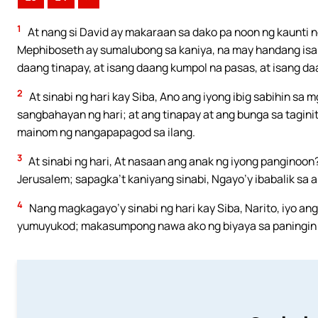
1
At nang si David ay makaraan sa dako pa noon ng kaunti ng 
Mephiboseth ay sumalubong sa kaniya, na may handang isa
daang tinapay, at isang daang kumpol na pasas, at isang daan
2
At sinabi ng hari kay Siba, Ano ang iyong ibig sabihin sa 
sangbahayan ng hari; at ang tinapay at ang bunga sa tagini
mainom ng nangapapagod sa ilang.
3
At sinabi ng hari, At nasaan ang anak ng iyong panginoon? 
Jerusalem; sapagka’t kaniyang sinabi, Ngayo’y ibabalik sa 
4
Nang magkagayo’y sinabi ng hari kay Siba, Narito, iyo ang
yumuyukod; makasumpong nawa ako ng biyaya sa paningin m