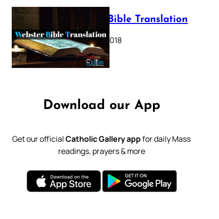
Webster Bible Translation
October 11, 2018
Download our App
Get our official
Catholic Gallery app
for daily Mass
readings, prayers & more