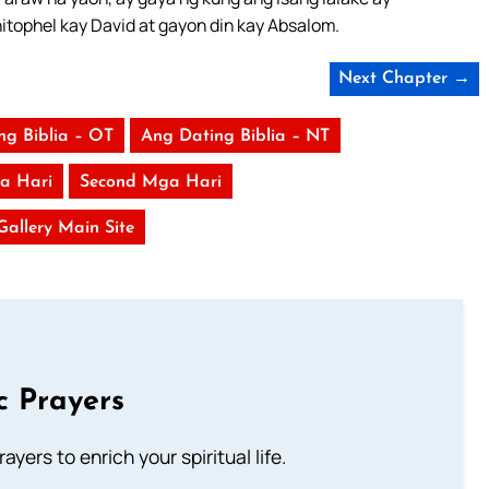
hitophel kay David at gayon din kay Absalom.
Next Chapter →
ng Biblia – OT
Ang Dating Biblia – NT
ga Hari
Second Mga Hari
 Gallery Main Site
c Prayers
ayers to enrich your spiritual life.