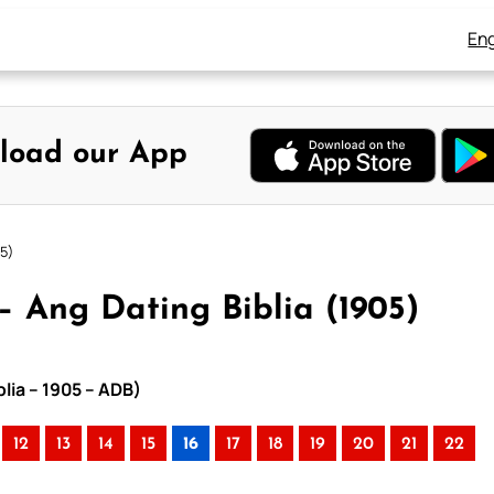
Eng
load our App
5)
– Ang Dating Biblia (1905)
lia – 1905 – ADB)
12
13
14
15
16
17
18
19
20
21
22