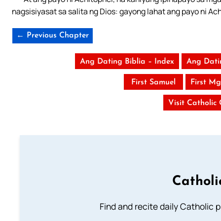
nagsisiyasat sa salita ng Dios: gayong lahat ang payo ni Ac
← Previous Chapter
Ang Dating Biblia – Index
Ang Dati
First Samuel
First M
Visit Catholic
Catholi
Find and recite daily Catholic pr