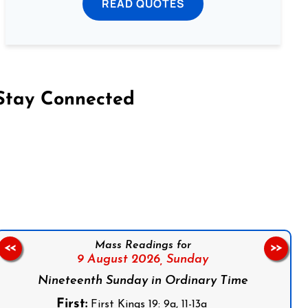
READ QUOTES
Stay Connected
on Facebook
Follow us on Instagram
Follow us on X
Subscribe to our YouTube Channel
Follow us on WhatsApp
Mass Readings for
<<
>>
9 August 2026,
Sunday
Nineteenth Sunday in Ordinary Time
First:
First Kings 19: 9a, 11-13a