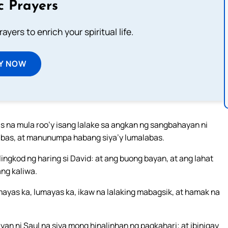
c Prayers
ayers to enrich your spiritual life.
Y NOW
s na mula roo’y isang lalake sa angkan ng sangbahayan ni
alabas, at manunumpa habang siya’y lumalabas.
lingkod ng haring si David: at ang buong bayan, at ang lahat
ang kaliwa.
ayas ka, lumayas ka, ikaw na lalaking mabagsik, at hamak na
an ni Saul na siya mong hinalinhan ng pagkahari; at ibinigay