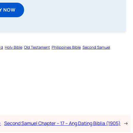
Y NOW
rd
Holy Bible
Old Testament
Philippines Bible
Second Samuel
)
Second Samuel Chapter – 17 – Ang Dating Biblia (1905)
→