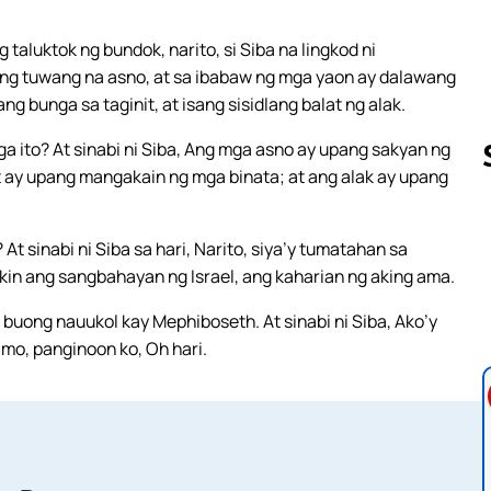
taluktok ng bundok, narito, si Siba na lingkod ni
ng tuwang na asno, at sa ibabaw ng mga yaon ay dalawang
g bunga sa taginit, at isang sisidlang balat ng alak.
mga ito? At sinabi ni Siba, Ang mga asno ay upang sakyan ng
t ay upang mangakain ng mga binata; at ang alak ay upang
Follow us 
At sinabi ni Siba sa hari, Narito, siya’y tumatahan sa
akin ang sangbahayan ng Israel, ang kaharian ng aking ama.
 buong nauukol kay Mephiboseth. At sinabi ni Siba, Ako’y
o, panginoon ko, Oh hari.