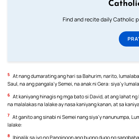
Catholi
Find and recite daily Catholic pr
PRA
5
At nang dumarating ang hari sa Bahurim, narito, lumalaba
Saul, na ang pangala’y Semei, na anak ni Gera: siya’y lum
6
At kaniyang hinagis ng mga bato si David, at ang lahat ng 
na malalakas na lalake ay nasa kaniyang kanan, at sa kaniy
7
At ganito ang sinabi ni Semei nang siya’y nanunumpa, Lum
lalake:
8
Ibinalik sa iyo ng Panginoon ang buong dugo ng sangbahay