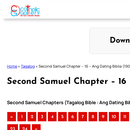
Skip
to
content
Down
Home
»
Tagalog
»
Second Samuel Chapter – 16 – Ang Dating Biblia (190
Second Samuel Chapter – 16 
Second Samuel Chapters (Tagalog Bible : Ang Dating Bib
«
1
2
3
4
5
6
7
8
9
10
11
23
24
»