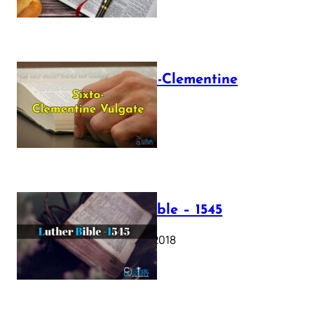
The Sixto-Clementine
Vulgate
July 12, 2025
Luther Bible – 1545
October 17, 2018