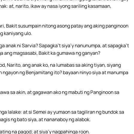
k: at, narito, ikaw ay nasa iyong sariling kasamaan,
ari, Bakit susumpain nitong asong patay ang aking panginoon
ng kaniyang ulo.
mga anak ni Sarvia? Sapagka’t siya’y nanunumpa, at sapagka’t
 nga ang magsasabi, Bakit ka gumawa ng ganyan?
kod, Narito, ang anak ko, na lumabas sa aking tiyan, siyang
 ngayon ng Benjamitang ito? bayaan ninyo siya at manumpa
awa sa akin, at gagawan ako ng mabuti ng Panginoon sa
ga lalake: at si Semei ay yumaon sa tagiliran ng bundok sa
agis ng bato siya, at nananaboy ng alabok.
ating na pagod; at siya’y nagpahinga roon.