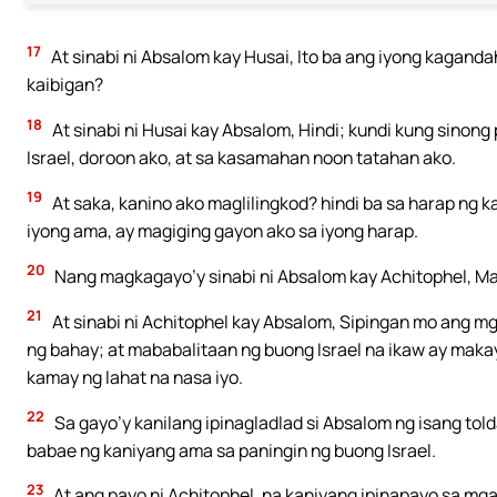
17
At sinabi ni Absalom kay Husai, Ito ba ang iyong kaganda
kaibigan?
18
At sinabi ni Husai kay Absalom, Hindi; kundi kung sinong p
Israel, doroon ako, at sa kasamahan noon tatahan ako.
19
At saka, kanino ako maglilingkod? hindi ba sa harap ng 
iyong ama, ay magiging gayon ako sa iyong harap.
20
Nang magkagayo’y sinabi ni Absalom kay Achitophel, Ma
21
At sinabi ni Achitophel kay Absalom, Sipingan mo ang m
ng bahay; at mababalitaan ng buong Israel na ikaw ay mak
kamay ng lahat na nasa iyo.
22
Sa gayo’y kanilang ipinagladlad si Absalom ng isang tol
babae ng kaniyang ama sa paningin ng buong Israel.
23
At ang payo ni Achitophel, na kaniyang ipinapayo sa mga