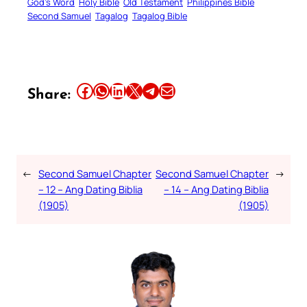
God’s Word
Holy Bible
Old Testament
Philippines Bible
Second Samuel
Tagalog
Tagalog Bible
Share this article on Facebook
Share this article on WhatsApp
Share this article on LinkedIn
Share this article on X
Share this article on Telegram
Email this Article
Share:
←
Second Samuel Chapter
Second Samuel Chapter
→
– 12 – Ang Dating Biblia
– 14 – Ang Dating Biblia
(1905)
(1905)