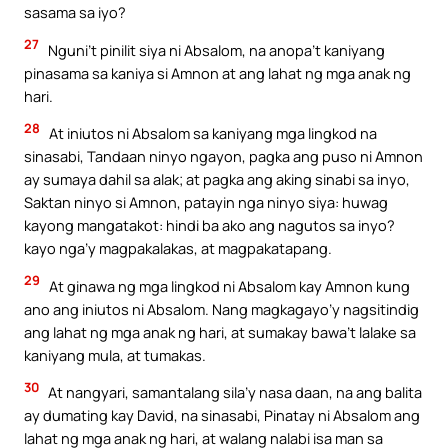
sasama sa iyo?
27
Nguni’t pinilit siya ni Absalom, na anopa’t kaniyang
pinasama sa kaniya si Amnon at ang lahat ng mga anak ng
hari.
28
At iniutos ni Absalom sa kaniyang mga lingkod na
sinasabi, Tandaan ninyo ngayon, pagka ang puso ni Amnon
ay sumaya dahil sa alak; at pagka ang aking sinabi sa inyo,
Saktan ninyo si Amnon, patayin nga ninyo siya: huwag
kayong mangatakot: hindi ba ako ang nagutos sa inyo?
kayo nga’y magpakalakas, at magpakatapang.
29
At ginawa ng mga lingkod ni Absalom kay Amnon kung
ano ang iniutos ni Absalom. Nang magkagayo’y nagsitindig
ang lahat ng mga anak ng hari, at sumakay bawa’t lalake sa
kaniyang mula, at tumakas.
30
At nangyari, samantalang sila’y nasa daan, na ang balita
ay dumating kay David, na sinasabi, Pinatay ni Absalom ang
lahat ng mga anak ng hari, at walang nalabi isa man sa