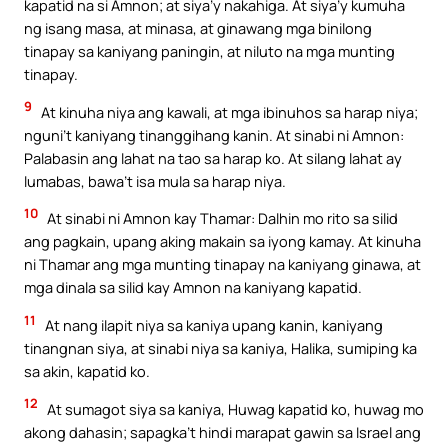
kapatid na si Amnon; at siya’y nakahiga. At siya’y kumuha
ng isang masa, at minasa, at ginawang mga binilong
tinapay sa kaniyang paningin, at niluto na mga munting
tinapay.
9
At kinuha niya ang kawali, at mga ibinuhos sa harap niya;
nguni’t kaniyang tinanggihang kanin. At sinabi ni Amnon:
Palabasin ang lahat na tao sa harap ko. At silang lahat ay
lumabas, bawa’t isa mula sa harap niya.
10
At sinabi ni Amnon kay Thamar: Dalhin mo rito sa silid
ang pagkain, upang aking makain sa iyong kamay. At kinuha
ni Thamar ang mga munting tinapay na kaniyang ginawa, at
mga dinala sa silid kay Amnon na kaniyang kapatid.
11
At nang ilapit niya sa kaniya upang kanin, kaniyang
tinangnan siya, at sinabi niya sa kaniya, Halika, sumiping ka
sa akin, kapatid ko.
12
At sumagot siya sa kaniya, Huwag kapatid ko, huwag mo
akong dahasin; sapagka’t hindi marapat gawin sa Israel ang