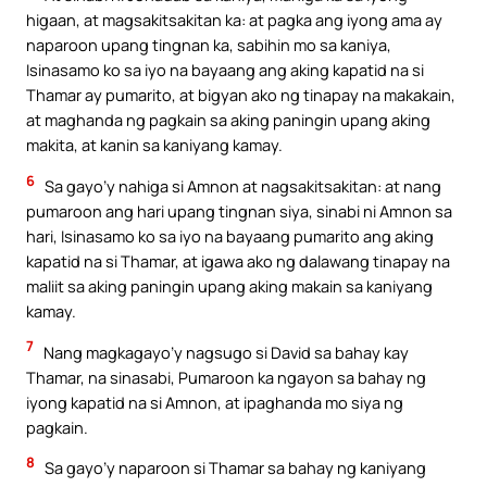
higaan, at magsakitsakitan ka: at pagka ang iyong ama ay
naparoon upang tingnan ka, sabihin mo sa kaniya,
Isinasamo ko sa iyo na bayaang ang aking kapatid na si
Thamar ay pumarito, at bigyan ako ng tinapay na makakain,
at maghanda ng pagkain sa aking paningin upang aking
makita, at kanin sa kaniyang kamay.
6
Sa gayo’y nahiga si Amnon at nagsakitsakitan: at nang
pumaroon ang hari upang tingnan siya, sinabi ni Amnon sa
hari, Isinasamo ko sa iyo na bayaang pumarito ang aking
kapatid na si Thamar, at igawa ako ng dalawang tinapay na
maliit sa aking paningin upang aking makain sa kaniyang
kamay.
7
Nang magkagayo’y nagsugo si David sa bahay kay
Thamar, na sinasabi, Pumaroon ka ngayon sa bahay ng
iyong kapatid na si Amnon, at ipaghanda mo siya ng
pagkain.
8
Sa gayo’y naparoon si Thamar sa bahay ng kaniyang