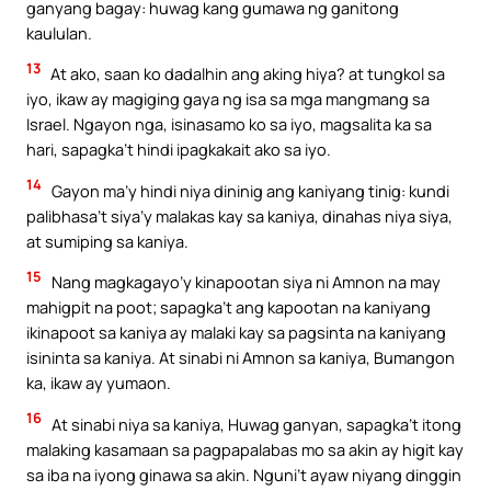
ganyang bagay: huwag kang gumawa ng ganitong
kaululan.
13
At ako, saan ko dadalhin ang aking hiya? at tungkol sa
iyo, ikaw ay magiging gaya ng isa sa mga mangmang sa
Israel. Ngayon nga, isinasamo ko sa iyo, magsalita ka sa
hari, sapagka’t hindi ipagkakait ako sa iyo.
14
Gayon ma’y hindi niya dininig ang kaniyang tinig: kundi
palibhasa’t siya’y malakas kay sa kaniya, dinahas niya siya,
at sumiping sa kaniya.
15
Nang magkagayo’y kinapootan siya ni Amnon na may
mahigpit na poot; sapagka’t ang kapootan na kaniyang
ikinapoot sa kaniya ay malaki kay sa pagsinta na kaniyang
isininta sa kaniya. At sinabi ni Amnon sa kaniya, Bumangon
ka, ikaw ay yumaon.
16
At sinabi niya sa kaniya, Huwag ganyan, sapagka’t itong
malaking kasamaan sa pagpapalabas mo sa akin ay higit kay
sa iba na iyong ginawa sa akin. Nguni’t ayaw niyang dinggin