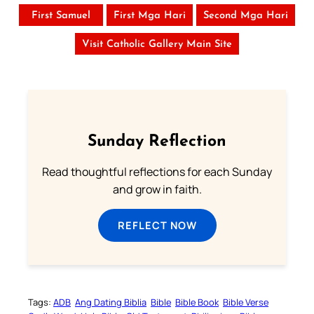
First Samuel
First Mga Hari
Second Mga Hari
Visit Catholic Gallery Main Site
Sunday Reflection
Read thoughtful reflections for each Sunday
and grow in faith.
REFLECT NOW
Tags:
ADB
Ang Dating Biblia
Bible
Bible Book
Bible Verse