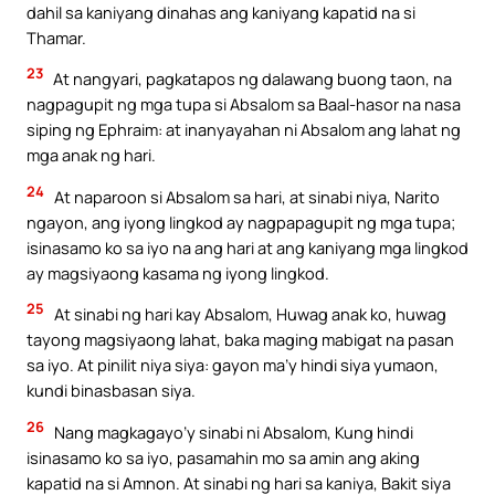
dahil sa kaniyang dinahas ang kaniyang kapatid na si
Thamar.
23
At nangyari, pagkatapos ng dalawang buong taon, na
nagpagupit ng mga tupa si Absalom sa Baal-hasor na nasa
siping ng Ephraim: at inanyayahan ni Absalom ang lahat ng
mga anak ng hari.
24
At naparoon si Absalom sa hari, at sinabi niya, Narito
ngayon, ang iyong lingkod ay nagpapagupit ng mga tupa;
isinasamo ko sa iyo na ang hari at ang kaniyang mga lingkod
ay magsiyaong kasama ng iyong lingkod.
25
At sinabi ng hari kay Absalom, Huwag anak ko, huwag
tayong magsiyaong lahat, baka maging mabigat na pasan
sa iyo. At pinilit niya siya: gayon ma’y hindi siya yumaon,
kundi binasbasan siya.
26
Nang magkagayo’y sinabi ni Absalom, Kung hindi
isinasamo ko sa iyo, pasamahin mo sa amin ang aking
kapatid na si Amnon. At sinabi ng hari sa kaniya, Bakit siya