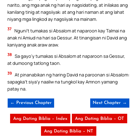
narito, ang mga anak ng hari ay nagsidating, at inilakas ang
kanilang tinig at nagsiiyak: at ang hari naman at ang lahat
niyang mga lingkod ay nagsiiyak na mainam.
37
Nguni’t tumakas si Absalom at naparoon kay Talmai na
anak ni Amiud na hari sa Gessur. At tinangisan ni David ang
kaniyang anak araw araw.
38
Sa gayo’y tumakas si Absalom at naparoon sa Gessur,
at dumoong tatlong taon.
39
At pinanabikan ng haring David na paroonan si Absalom:
sapagka’t siya’y naaliw na tungkol kay Amnon yamang
patay na.
← Previous Chapter
Next Chapter →
Ang Dating Biblia – Index
Ang Dating Biblia – OT
Ang Dating Biblia – NT