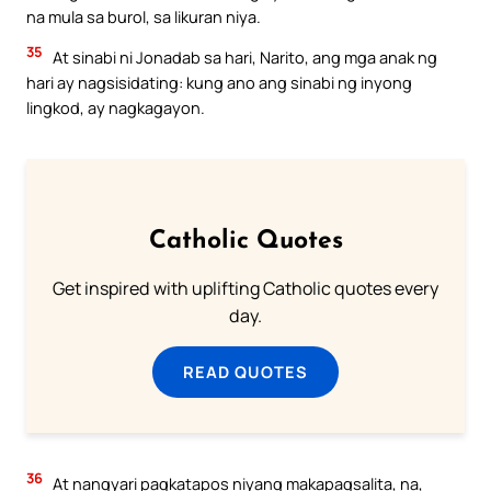
na mula sa burol, sa likuran niya.
35
At sinabi ni Jonadab sa hari, Narito, ang mga anak ng
hari ay nagsisidating: kung ano ang sinabi ng inyong
lingkod, ay nagkagayon.
Catholic Quotes
Get inspired with uplifting Catholic quotes every
day.
READ QUOTES
36
At nangyari pagkatapos niyang makapagsalita, na,