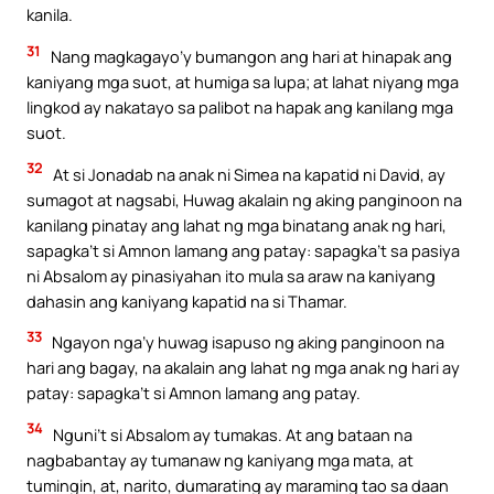
kanila.
31
Nang magkagayo’y bumangon ang hari at hinapak ang
kaniyang mga suot, at humiga sa lupa; at lahat niyang mga
lingkod ay nakatayo sa palibot na hapak ang kanilang mga
suot.
32
At si Jonadab na anak ni Simea na kapatid ni David, ay
sumagot at nagsabi, Huwag akalain ng aking panginoon na
kanilang pinatay ang lahat ng mga binatang anak ng hari,
sapagka’t si Amnon lamang ang patay: sapagka’t sa pasiya
ni Absalom ay pinasiyahan ito mula sa araw na kaniyang
dahasin ang kaniyang kapatid na si Thamar.
33
Ngayon nga’y huwag isapuso ng aking panginoon na
hari ang bagay, na akalain ang lahat ng mga anak ng hari ay
patay: sapagka’t si Amnon lamang ang patay.
34
Nguni’t si Absalom ay tumakas. At ang bataan na
nagbabantay ay tumanaw ng kaniyang mga mata, at
tumingin, at, narito, dumarating ay maraming tao sa daan