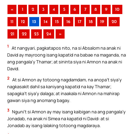
«
1
2
3
4
5
6
7
8
9
10
11
12
13
14
15
16
17
18
19
20
21
22
23
24
»
1
At nangyari, pagkatapos nito, na si Absalom na anak ni
David ay mayroong isang kapatid na babae na maganda, na
ang pangala’y Thamar; at sininta siya ni Amnon na anak ni
David.
2
At si Amnon ay totoong nagdamdam, na anopa’t siya’y
nagkasakit dahil sa kaniyang kapatid na kay Thamar;
sapagka’t siya’y dalaga; at inaakala ni Amnon na mahirap
gawan siya ng anomang bagay.
3
Nguni’t si Amnon ay may isang kaibigan na ang pangala’y
Jonadab, na anak ni Simea na kapatid ni David: at si
Jonadab ay isang lalaking totoong magdaraya.