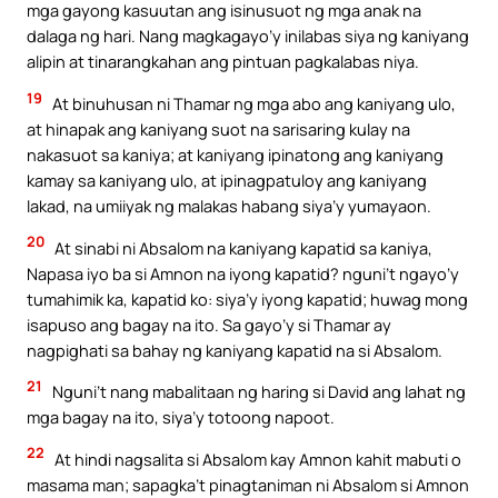
mga gayong kasuutan ang isinusuot ng mga anak na
dalaga ng hari. Nang magkagayo’y inilabas siya ng kaniyang
alipin at tinarangkahan ang pintuan pagkalabas niya.
19
At binuhusan ni Thamar ng mga abo ang kaniyang ulo,
at hinapak ang kaniyang suot na sarisaring kulay na
nakasuot sa kaniya; at kaniyang ipinatong ang kaniyang
kamay sa kaniyang ulo, at ipinagpatuloy ang kaniyang
lakad, na umiiyak ng malakas habang siya’y yumayaon.
20
At sinabi ni Absalom na kaniyang kapatid sa kaniya,
Napasa iyo ba si Amnon na iyong kapatid? nguni’t ngayo’y
tumahimik ka, kapatid ko: siya’y iyong kapatid; huwag mong
isapuso ang bagay na ito. Sa gayo’y si Thamar ay
nagpighati sa bahay ng kaniyang kapatid na si Absalom.
21
Nguni’t nang mabalitaan ng haring si David ang lahat ng
mga bagay na ito, siya’y totoong napoot.
22
At hindi nagsalita si Absalom kay Amnon kahit mabuti o
masama man; sapagka’t pinagtaniman ni Absalom si Amnon