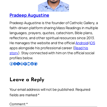
Pradeep Augustine
Pradeep Augustine is the founder of Catholic Gallery, a
faith-driven platform sharing Mass Readings in multiple
languages, prayers, quotes, catechism, Bible plans,
reflections, and other spiritual resources since 2013.
He manages the website and the official
Android
/
iOS
apps alongside his professional career (
Read his
story
). Stay connected with him on the official social
profiles below.
Follow Pradeep on Facebook
Follow Pradeep on Instagram
Follow Pradeep on X
Follow Pradeep on LinkedIn
Follow Pradeep on Pinterest
Subscribe to Pradeep’s Youtube Channel
Follow Pradeep on WordPress
Follow Pradeep on GitHub
Leave a Reply
Your email address will not be published.
Required
fields are marked
*
Comment
*