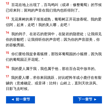
12
百花在地上出现了，百鸟鸣叫（或译：修整葡萄）的节候
已经来到；斑鸠的声音在我们境内也听得到了。
13
无花果树的果子渐渐成熟，葡萄树正开花放香呢。我的爱
侣阿，起来，走吧！我的美人哪，走吧！
14
我的鸽子、在岩石的密洞中，在陡岩的隐密处；让我得见
你的容貌吧；让我得听你的声音吧；因为你的声音甜美，你
的容貌秀丽。
15
你们要给我捉拿着狐狸，那毁坏葡萄园的小狐狸，因为我
们的葡萄园正开花呢。”
16
我的爱人属于我，我也属于他，那在百合花中放羊的。
17
我的爱人哪，求你来回跳跃，好比瞪羚羊或小鹿仔在有裂
罅的（意难确定。或音译：比特）山岭上，直到天吹凉风、
日影飞去时候。
◄ 前一章节
下一章节 ►