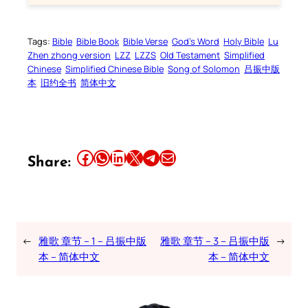
Tags:
Bible
Bible Book
Bible Verse
God’s Word
Holy Bible
Lu
Zhen zhong version
LZZ
LZZS
Old Testament
Simplified
Chinese
Simplified Chinese Bible
Song of Solomon
吕振中版
本
旧约全书
简体中文
Share this article on Facebook
Share this article on WhatsApp
Share this article on LinkedIn
Share this article on X
Share this article on Telegram
Email this Article
Share:
←
雅歌 章节 – 1 – 吕振中版
雅歌 章节 – 3 – 吕振中版
→
本 – 简体中文
本 – 简体中文