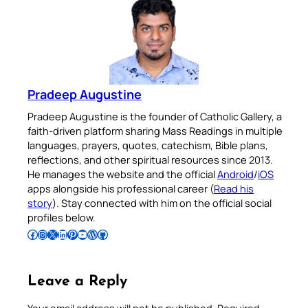
Pradeep Augustine
Pradeep Augustine is the founder of Catholic Gallery, a
faith-driven platform sharing Mass Readings in multiple
languages, prayers, quotes, catechism, Bible plans,
reflections, and other spiritual resources since 2013.
He manages the website and the official
Android
/
iOS
apps alongside his professional career (
Read his
story
). Stay connected with him on the official social
profiles below.
Follow Pradeep on Facebook
Follow Pradeep on Instagram
Follow Pradeep on X
Follow Pradeep on LinkedIn
Follow Pradeep on Pinterest
Subscribe to Pradeep’s Youtube Channel
Follow Pradeep on WordPress
Follow Pradeep on GitHub
Leave a Reply