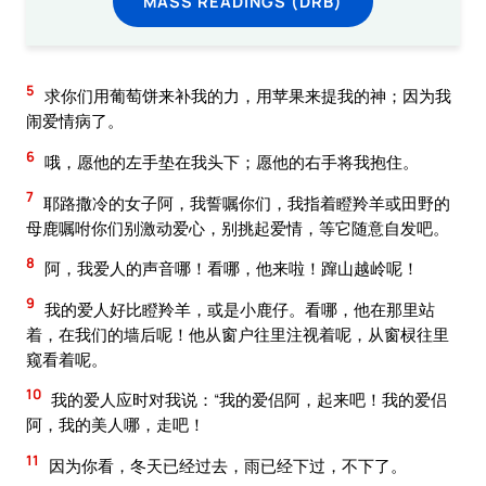
MASS READINGS (DRB)
5
求你们用葡萄饼来补我的力，用苹果来提我的神；因为我
闹爱情病了。
6
哦，愿他的左手垫在我头下；愿他的右手将我抱住。
7
耶路撒冷的女子阿，我誓嘱你们，我指着瞪羚羊或田野的
母鹿嘱咐你们别激动爱心，别挑起爱情，等它随意自发吧。
8
阿，我爱人的声音哪！看哪，他来啦！蹿山越岭呢！
9
我的爱人好比瞪羚羊，或是小鹿仔。看哪，他在那里站
着，在我们的墙后呢！他从窗户往里注视着呢，从窗棂往里
窥看着呢。
10
我的爱人应时对我说：“我的爱侣阿，起来吧！我的爱侣
阿，我的美人哪，走吧！
11
因为你看，冬天已经过去，雨已经下过，不下了。